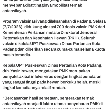
a
menyebar akibat tingginya mobilitas ternak
r
antarwilayah.
k
a
n
Program vaksinasi yang dilaksanakan di Padang, Selasa
V
(7/7/2026), didukung alokasi 700 dosis vaksin PMK dari
a
Kementerian Pertanian melalui Direktorat Jenderal
k
Peternakan dan Kesehatan Hewan (PKH). Seluruh
s
vaksin dikelola UPT Puskeswan Dinas Pertanian Kota
i
Padang dan diberikan secara cuma-cuma selama kuota
n
masih tersedia.
a
s
i
Kepala UPT Puskeswan Dinas Pertanian Kota Padang,
G
drh. Yasir Irawan, mengatakan PMK merupakan
r
penyakit akibat infeksi virus dengan tingkat penularan
a
yang sangat tinggi pada hewan berkuku belah, meski
t
tingkat kematiannya relatif rendah.
i
s
“Berdasarkan hasil pemetaan, pergerakan ternak
P
M
antarwilayah menjadi faktor utama penyebaran PMK di
K