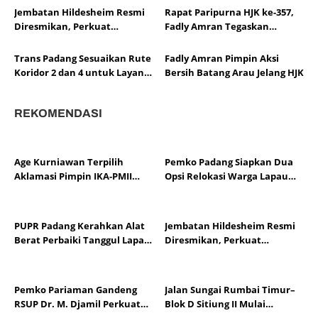
Jembatan Hildesheim Resmi
Rapat Paripurna HJK ke-357,
Diresmikan, Perkuat
Fadly Amran Tegaskan
Persahabatan Padang dan
Transformasi Ekonomi Jadi
Kota Hildesheim
Arah Baru Kota Padang
Trans Padang Sesuaikan Rute
Fadly Amran Pimpin Aksi
Koridor 2 dan 4 untuk Layani
Bersih Batang Arau Jelang HJK
Open Ship HJK Padang
REKOMENDASI
Age Kurniawan Terpilih
Pemko Padang Siapkan Dua
Aklamasi Pimpin IKA-PMII
Opsi Relokasi Warga Lapau
Dharmasraya
Munggu
PUPR Padang Kerahkan Alat
Jembatan Hildesheim Resmi
Berat Perbaiki Tanggul Lapau
Diresmikan, Perkuat
Munggu
Persahabatan Padang dan
Kota Hildesheim
Pemko Pariaman Gandeng
Jalan Sungai Rumbai Timur–
RSUP Dr. M. Djamil Perkuat
Blok D Sitiung II Mulai