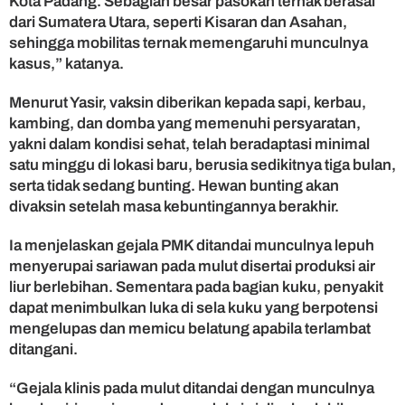
Kota Padang. Sebagian besar pasokan ternak berasal
u
dari Sumatera Utara, seperti Kisaran dan Asahan,
n
sehingga mobilitas ternak memengaruhi munculnya
t
kasus,” katanya.
u
k
Menurut Yasir, vaksin diberikan kepada sapi, kerbau,
L
kambing, dan domba yang memenuhi persyaratan,
i
n
yakni dalam kondisi sehat, telah beradaptasi minimal
d
satu minggu di lokasi baru, berusia sedikitnya tiga bulan,
u
serta tidak sedang bunting. Hewan bunting akan
n
divaksin setelah masa kebuntingannya berakhir.
g
i
Ia menjelaskan gejala PMK ditandai munculnya lepuh
T
menyerupai sariawan pada mulut disertai produksi air
e
liur berlebihan. Sementara pada bagian kuku, penyakit
r
n
dapat menimbulkan luka di sela kuku yang berpotensi
a
mengelupas dan memicu belatung apabila terlambat
k
ditangani.
“Gejala klinis pada mulut ditandai dengan munculnya