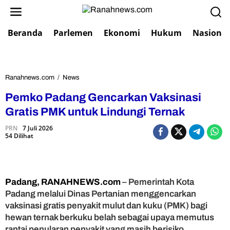
L
e
w
Beranda
Parlemen
Ekonomi
Hukum
Nasional
a
t
i
k
e
Ranahnews.com
/
News
P
k
e
Pemko Padang Gencarkan Vaksinasi
o
m
n
k
Gratis PMK untuk Lindungi Ternak
t
o
e
PRN
7 Juli 2026
P
54 Dilihat
n
a
d
a
n
g
Padang, RANAHNEWS.com
– Pemerintah Kota
G
Padang melalui Dinas Pertanian menggencarkan
e
vaksinasi gratis penyakit mulut dan kuku (PMK) bagi
n
hewan ternak berkuku belah sebagai upaya memutus
c
rantai penularan penyakit yang masih berisiko