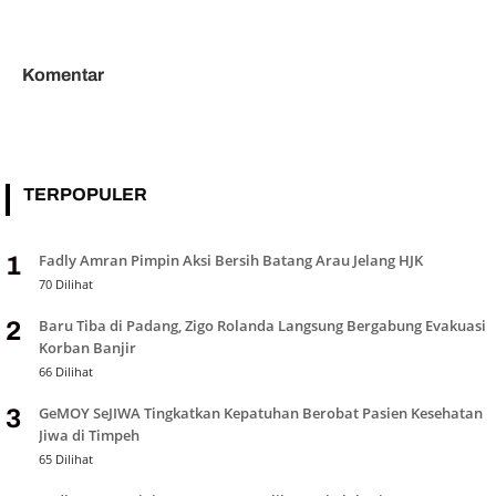
Tata Kelola dan Mutu
Diaspal, Kerusakan Belasan
Layanan Kesehatan
Tahun Segera Berakhir
Komentar
TERPOPULER
Fadly Amran Pimpin Aksi Bersih Batang Arau Jelang HJK
1
70 Dilihat
Baru Tiba di Padang, Zigo Rolanda Langsung Bergabung Evakuasi
2
Korban Banjir
66 Dilihat
GeMOY SeJIWA Tingkatkan Kepatuhan Berobat Pasien Kesehatan
3
Jiwa di Timpeh
65 Dilihat