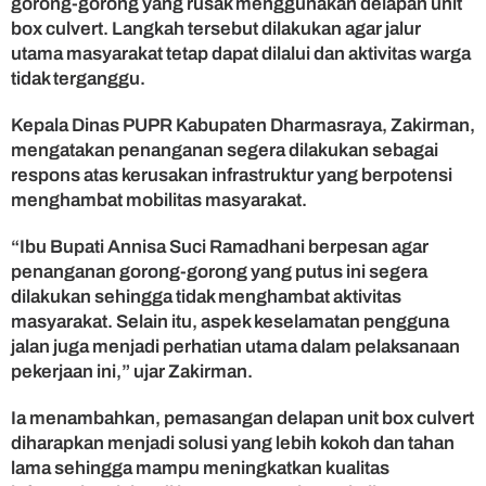
gorong-gorong yang rusak menggunakan delapan unit
u
box culvert. Langkah tersebut dilakukan agar jalur
t
utama masyarakat tetap dapat dilalui dan aktivitas warga
u
tidak terganggu.
s
d
Kepala Dinas PUPR Kabupaten Dharmasraya, Zakirman,
i
S
mengatakan penanganan segera dilakukan sebagai
i
respons atas kerusakan infrastruktur yang berpotensi
m
menghambat mobilitas masyarakat.
a
l
“Ibu Bupati Annisa Suci Ramadhani berpesan agar
i
penanganan gorong-gorong yang putus ini segera
d
dilakukan sehingga tidak menghambat aktivitas
u
masyarakat. Selain itu, aspek keselamatan pengguna
,
A
jalan juga menjadi perhatian utama dalam pelaksanaan
k
pekerjaan ini,” ujar Zakirman.
s
e
Ia menambahkan, pemasangan delapan unit box culvert
s
diharapkan menjadi solusi yang lebih kokoh dan tahan
W
lama sehingga mampu meningkatkan kualitas
a