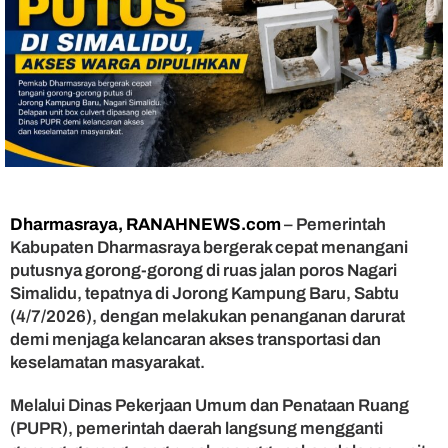
y
a
T
a
n
g
a
n
i
G
o
Dharmasraya, RANAHNEWS.com
– Pemerintah
r
o
Kabupaten Dharmasraya bergerak cepat menangani
n
putusnya gorong-gorong di ruas jalan poros Nagari
g
Simalidu, tepatnya di Jorong Kampung Baru, Sabtu
-
(4/7/2026), dengan melakukan penanganan darurat
G
demi menjaga kelancaran akses transportasi dan
o
keselamatan masyarakat.
r
o
Melalui Dinas Pekerjaan Umum dan Penataan Ruang
n
g
(PUPR), pemerintah daerah langsung mengganti
P