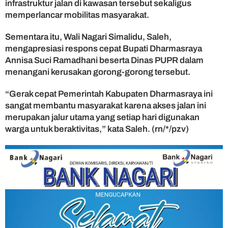
infrastruktur jalan di kawasan tersebut sekaligus
r
memperlancar mobilitas masyarakat.
g
a
D
Sementara itu, Wali Nagari Simalidu, Saleh,
i
mengapresiasi respons cepat Bupati Dharmasraya
p
Annisa Suci Ramadhani beserta Dinas PUPR dalam
u
menangani kerusakan gorong-gorong tersebut.
l
i
“Gerak cepat Pemerintah Kabupaten Dharmasraya ini
h
sangat membantu masyarakat karena akses jalan ini
k
a
merupakan jalur utama yang setiap hari digunakan
n
warga untuk beraktivitas,” kata Saleh. (rn/*/pzv)