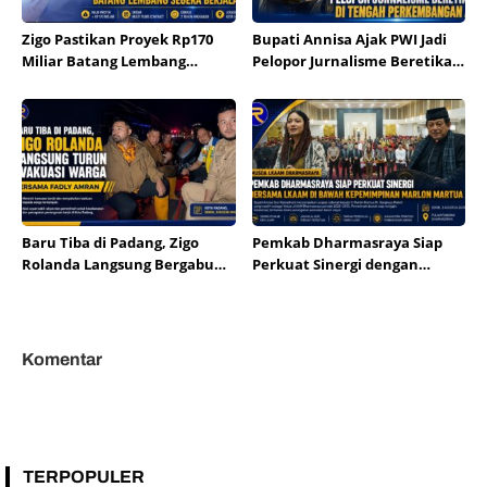
Zigo Pastikan Proyek Rp170
Bupati Annisa Ajak PWI Jadi
Miliar Batang Lembang
Pelopor Jurnalisme Beretika
Segera Berjalan
di Tengah Perkembangan AI
Baru Tiba di Padang, Zigo
Pemkab Dharmasraya Siap
Rolanda Langsung Bergabung
Perkuat Sinergi dengan
Evakuasi Korban Banjir
LKAAM di Bawah
Kepemimpinan Marlon
Martua
Komentar
TERPOPULER