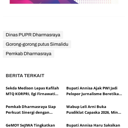
Dinas PUPR Dharmasraya
Gorong-gorong putus Simalidu
Pemkab Dharmasraya
BERITA TERKAIT
Sekda Medison Lepas Kafilah
Bupati Annisa Ajak PWI Jadi
MTQ KORPRI, Egi Firnawati
Pelopor Jurnalisme Beretika
Siap Wakili Sumbar di Tingkat
di Tengah Perkembangan AI
Nasional
Pemkab Dharmasraya Siap
Wabup Leli Arni Buka
Perkuat Sinergi dengan
Pusdiklat Capaska 2026, Minta
LKAAM di Bawah
Peserta Siap Emban Tugas
Kepemimpinan Marlon
Negara
GeMOY SeJIWA Tingkatkan
Bupati Annisa Haru Saksikan