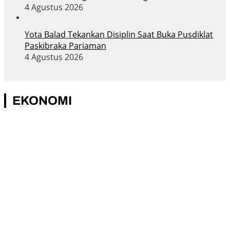
4 Agustus 2026
Yota Balad Tekankan Disiplin Saat Buka Pusdiklat
Paskibraka Pariaman
4 Agustus 2026
EKONOMI
Budiman Swalayan Hadirkan Promo Bertema “357”
Sambut HJK Padang
Wali Kota Yota Balad Luncurkan PM-AAS, Pariaman
Percepat Modernisasi Sektor Pertanian
PT Semen Padang Salurkan 8.000 Liter Air Bersih untuk
Warga Lambung Bukik
Berkah Rasa yBAS Jadi Bukti Keberhasilan Pelatihan BPVP