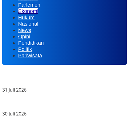
Parlemen
Ekonomi
Hukum
Nasional
News
Opini
Pendidikan
Politik
Pariwisata
Budiman Swalayan Hadirkan Promo Bertema “357”
Sambut HJK Padang
31 Juli 2026
Wali Kota Yota Balad Luncurkan PM-AAS, Pariaman
Percepat Modernisasi Sektor Pertanian
30 Juli 2026
PT Semen Padang Salurkan 8.000 Liter Air Bersih untuk