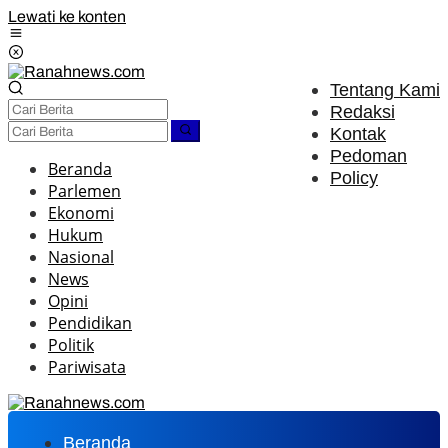
Lewati ke konten
Tentang Kami
Redaksi
Kontak
Pedoman
Beranda
Policy
Parlemen
Ekonomi
Hukum
Nasional
News
Opini
Pendidikan
Politik
Pariwisata
Beranda