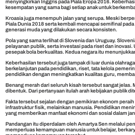
menyingkirkan Inggris pada Piala Eropa 2016. Keberhasila
kesempatan yang sama bagi setiap anak untuk berkemban
Kroasia juga menempuh jalan yang serupa. Meski berpend
Piala Dunia 2018 serta kembali mencapai semifinal pada
generasi muda yang dilakukan secara konsisten.
Pola yang sama terlihat di Slovenia dan Uruguay. Sloveni
pelayanan publik, serta investasi pada riset dan inovas
pesepak bola berkualitas. Kedua negara itu menunjukka
Keberhasilan tersebut juga tampak di luar dunia olahra
berkelanjutan pada pendidikan, riset, tata kelola peme
pendidikan dengan meningkatkan kualitas guru, memban
Benang merah dari seluruh kisah tersebut sangat jelas.
dibentuk. Dari pertanyaan itulah arah kebijakan publik di
Fakta tersebut sejalan dengan pemikiran ekonom peraih
infrastruktur fisik, melainkan manusia. Pendidikan men
yang memberikan manfaat ekonomi dan sosial dalam jan
Pandangan itu diperdalam oleh Amartya Sen melalui pen
memperluas kemampuan manusia untuk belajar, berkarya