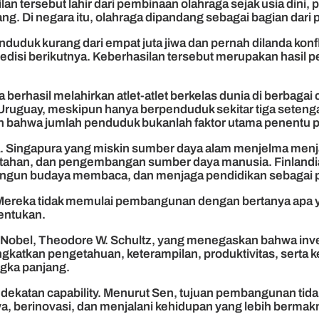
n tersebut lahir dari pembinaan olahraga sejak usia dini, pe
g. Di negara itu, olahraga dipandang sebagai bagian dari
uduk kurang dari empat juta jiwa dan pernah dilanda konfl
 edisi berikutnya. Keberhasilan tersebut merupakan hasil
a berhasil melahirkan atlet-atlet berkelas dunia di berbaga
i. Uruguay, meskipun hanya berpenduduk sekitar tiga seteng
n bahwa jumlah penduduk bukanlah faktor utama penentu p
ga. Singapura yang miskin sumber daya alam menjelma menja
rintahan, dan pengembangan sumber daya manusia. Finlandi
gun budaya membaca, dan menjaga pendidikan sebagai prio
 Mereka tidak memulai pembangunan dengan bertanya apa ya
tentukan.
 Nobel, Theodore W. Schultz, yang menegaskan bahwa inve
ingkatkan pengetahuan, keterampilan, produktivitas, sert
gka panjang.
dekatan capability. Menurut Sen, tujuan pembangunan tid
, berinovasi, dan menjalani kehidupan yang lebih bermak