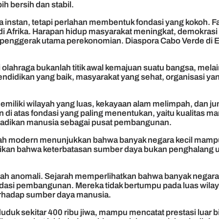
ih bersih dan stabil.
a instan, tetapi perlahan membentuk fondasi yang kokoh.
frika. Harapan hidup masyarakat meningkat, demokrasi berj
di penggerak utama perekonomian. Diaspora Cabo Verde di E
 olahraga bukanlah titik awal kemajuan suatu bangsa, mela
pendidikan yang baik, masyarakat yang sehat, organisasi ya
emiliki wilayah yang luas, kekayaan alam melimpah, dan 
n di atas fondasi yang paling menentukan, yaitu kualitas ma
jadikan manusia sebagai pusat pembangunan.
rah modern menunjukkan bahwa banyak negara kecil mampu
an bahwa keterbatasan sumber daya bukan penghalang un
h anomali. Sejarah memperlihatkan bahwa banyak negara
si pembangunan. Mereka tidak bertumpu pada luas wilaya
 terhadap sumber daya manusia.
k sekitar 400 ribu jiwa, mampu mencatat prestasi luar bias