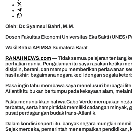
Oleh:
Dr. Syamsul Bahri, M.M.
Dosen Fakultas Ekonomi Universitas Eka Sakti (UNES) 
Wakil Ketua APIMSA Sumatera Barat
RANAHNEWS.com
— Tidak semua pelajaran tentang kem
perhatian dunia. Pengalaman itu saya rasakan ketika me
disiplin, berani, dan mampu memberikan perlawanan sen
hasil akhir: bagaimana negara kecil dengan segala kete
Rasa ingin tahu membawa saya menelusuri berbagai lit
Atlantik itu bukan bertumpu pada kekayaan alam, melain
Fakta menunjukkan bahwa Cabo Verde merupakan negara 
terbatas, serta hampir tidak memiliki cadangan minyak, g
pusat perdagangan budak trans-Atlantik.
Dalam kondisi seperti itu, banyak negara mungkin memil
Sejak merdeka, pemerintah menempatkan pendidikan, kes