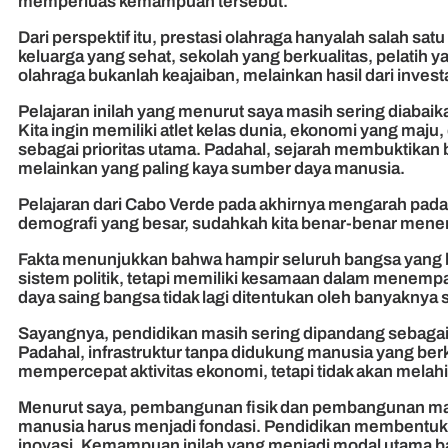
memperluas kemampuan tersebut.
Dari perspektif itu, prestasi olahraga hanyalah salah sa
keluarga yang sehat, sekolah yang berkualitas, pelatih
olahraga bukanlah keajaiban, melainkan hasil dari inves
Pelajaran inilah yang menurut saya masih sering diaba
Kita ingin memiliki atlet kelas dunia, ekonomi yang maju
sebagai prioritas utama. Padahal, sejarah membuktika
melainkan yang paling kaya sumber daya manusia.
Pelajaran dari Cabo Verde pada akhirnya mengarah pada
demografi yang besar, sudahkah kita benar-benar men
Fakta menunjukkan bahwa hampir seluruh bangsa yang 
sistem politik, tetapi memiliki kesamaan dalam menemp
daya saing bangsa tidak lagi ditentukan oleh banyakny
Sayangnya, pendidikan masih sering dipandang sebagai
Padahal, infrastruktur tanpa didukung manusia yang b
mempercepat aktivitas ekonomi, tetapi tidak akan melahi
Menurut saya, pembangunan fisik dan pembangunan manu
manusia harus menjadi fondasi. Pendidikan membentuk 
inovasi. Kemampuan inilah yang menjadi modal utama bag