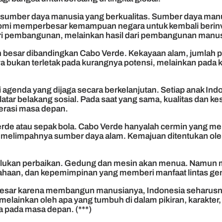
 sumber daya manusia yang berkualitas. Sumber daya manus
memperbesar kemampuan negara untuk kembali berinvesta
dari pembangunan, melainkan hasil dari pembangunan manus
ih besar dibandingkan Cabo Verde. Kekayaan alam, jumla
nya bukan terletak pada kurangnya potensi, melainkan pad
agenda yang dijaga secara berkelanjutan. Setiap anak In
 latar belakang sosial. Pada saat yang sama, kualitas dan k
erasi masa depan.
 Verde atau sepak bola. Cabo Verde hanyalah cermin yang 
un melimpahnya sumber daya alam. Kemajuan ditentukan ole
erlukan perbaikan. Gedung dan mesin akan menua. Namun 
sahaan, dan kepemimpinan yang memberi manfaat lintas gen
 besar karena membangun manusianya, Indonesia seharus
 melainkan oleh apa yang tumbuh di dalam pikiran, karakter
a pada masa depan. (***)