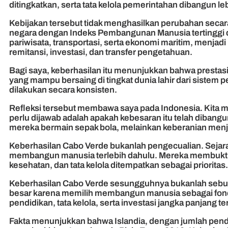
ditingkatkan, serta tata kelola pemerintahan dibangun leb
Kebijakan tersebut tidak menghasilkan perubahan secar
negara dengan Indeks Pembangunan Manusia tertinggi di A
pariwisata, transportasi, serta ekonomi maritim, menja
remitansi, investasi, dan transfer pengetahuan.
Bagi saya, keberhasilan itu menunjukkan bahwa prestasi
yang mampu bersaing di tingkat dunia lahir dari sistem 
dilakukan secara konsisten.
Refleksi tersebut membawa saya pada Indonesia. Kita m
perlu dijawab adalah apakah kebesaran itu telah dibangu
mereka bermain sepak bola, melainkan keberanian men
Keberhasilan Cabo Verde bukanlah pengecualian. Seja
membangun manusia terlebih dahulu. Mereka membuktik
kesehatan, dan tata kelola ditempatkan sebagai prioritas.
Keberhasilan Cabo Verde sesungguhnya bukanlah sebua
besar karena memilih membangun manusia sebagai fonda
pendidikan, tata kelola, serta investasi jangka panjang
Fakta menunjukkan bahwa Islandia, dengan jumlah pendudu