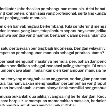
tu indikator keberhasilan pembangunan manusia. Atlet hebat
 yang kompeten, organisasi yang profesional, serta lingku
tasi panjang pada manusia.
ikan oleh banyak negara berkembang. Kita cenderung meng
, dan inovasi yang kuat, tetapi belum sepenuhnya menjadika
n bahwa bangsa yang mampu bertahan dalam persaingan glo
 satu pertanyaan penting bagi Indonesia. Dengan wilayah 
empatkan pembangunan manusia sebagai prioritas utama?
berhasil mengubah nasibnya memulai perubahan dari pend
atkan pendidikan sebagai investasi paling strategis. Di e
a sumber daya alam, melainkan oleh kemampuan manusia me
 sektor yang menghabiskan anggaran, sedangkan pembangun
erkualitas hanya akan menghasilkan pertumbuhan yang rap
rkan inovasi apabila manusianya tidak memiliki pengetahuan,
sia bukanlah dua pilihan yang saling bertentangan. Ked
cara berpikir, kemampuan memecahkan masalah, berkolabo
i bangsa untuk bersaing di tingkat global.