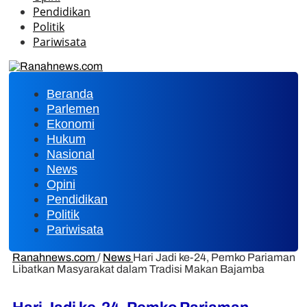
Pendidikan
Politik
Pariwisata
Beranda
Parlemen
Ekonomi
Hukum
Nasional
News
Opini
Pendidikan
Politik
Pariwisata
Ranahnews.com
/
News
Hari Jadi ke-24, Pemko Pariaman
Libatkan Masyarakat dalam Tradisi Makan Bajamba