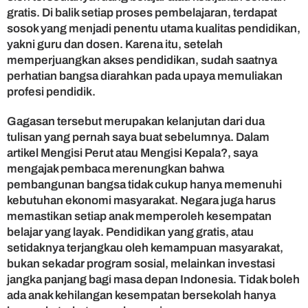
G
gratis. Di balik setiap proses pembelajaran, terdapat
u
sosok yang menjadi penentu utama kualitas pendidikan,
r
yakni guru dan dosen. Karena itu, setelah
u
memperjuangkan akses pendidikan, sudah saatnya
d
perhatian bangsa diarahkan pada upaya memuliakan
a
profesi pendidik.
n
D
Gagasan tersebut merupakan kelanjutan dari dua
o
s
tulisan yang pernah saya buat sebelumnya. Dalam
e
artikel Mengisi Perut atau Mengisi Kepala?, saya
n
mengajak pembaca merenungkan bahwa
pembangunan bangsa tidak cukup hanya memenuhi
kebutuhan ekonomi masyarakat. Negara juga harus
memastikan setiap anak memperoleh kesempatan
belajar yang layak. Pendidikan yang gratis, atau
setidaknya terjangkau oleh kemampuan masyarakat,
bukan sekadar program sosial, melainkan investasi
jangka panjang bagi masa depan Indonesia. Tidak boleh
ada anak kehilangan kesempatan bersekolah hanya