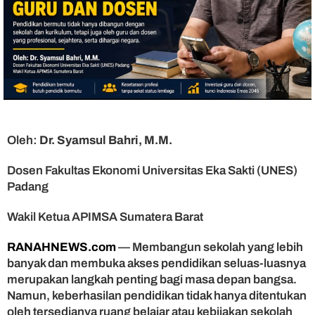
r
a
t
i
s
,
S
a
a
t
Oleh:
Dr. Syamsul Bahri, M.M.
n
y
Dosen Fakultas Ekonomi Universitas Eka Sakti (UNES)
a
M
Padang
e
m
Wakil Ketua APIMSA Sumatera Barat
u
l
RANAHNEWS.com
— Membangun sekolah yang lebih
i
banyak dan membuka akses pendidikan seluas-luasnya
a
merupakan langkah penting bagi masa depan bangsa.
k
Namun, keberhasilan pendidikan tidak hanya ditentukan
a
oleh tersedianya ruang belajar atau kebijakan sekolah
n