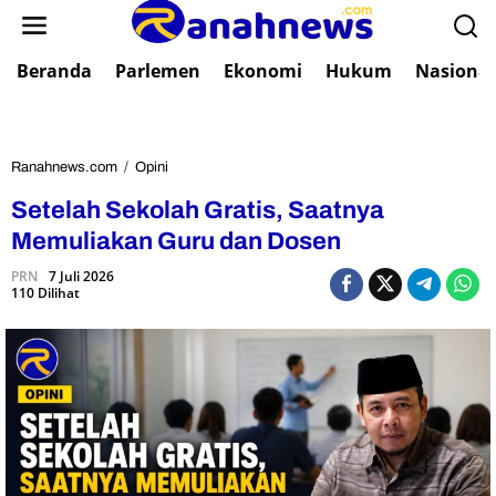
L
e
w
Beranda
Parlemen
Ekonomi
Hukum
Nasional
a
t
i
k
e
Ranahnews.com
/
Opini
S
k
e
Setelah Sekolah Gratis, Saatnya
o
t
n
e
Memuliakan Guru dan Dosen
t
l
e
PRN
7 Juli 2026
a
110 Dilihat
n
h
S
e
k
o
l
a
h
G