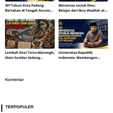
357 Tahun Kota Padang:
Merantau untuk Ilmu:
Bertahan di Tengah Ancaman
Belajar dari Ibnu Waddah al-
Bencana dan Arus
Qurthubi
Modernisasi
Lembah Anai Terus Menangis,
Universitas Republik
Alam Sumbar Sedang
Indonesia: Membangun
Menagih Ulah Manusia
Pemimpin atau Membuka
Jalur Baru Elite Negara?
Komentar
TERPOPULER