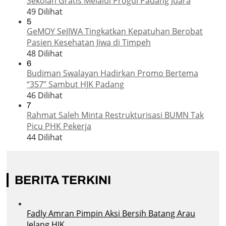
Sekolah Gratis Melalui Progul Padang Juara
49 Dilihat
5
GeMOY SeJIWA Tingkatkan Kepatuhan Berobat
Pasien Kesehatan Jiwa di Timpeh
48 Dilihat
6
Budiman Swalayan Hadirkan Promo Bertema
“357” Sambut HJK Padang
46 Dilihat
7
Rahmat Saleh Minta Restrukturisasi BUMN Tak
Picu PHK Pekerja
44 Dilihat
BERITA TERKINI
Fadly Amran Pimpin Aksi Bersih Batang Arau
Jelang HJK