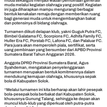
muda sekaligus menjadi wadah pembinaan generasi
muda melalui kegiatan olahraga yang positif. Kegiatan
ini juga diharapkan mampu mengurangi berbagai
bentuk kenakalan remaja dengan memberikan ruang
bagi generasi muda untuk mengembangkan bakat
dan potensinya di bidang olahraga.
Turnamen diikuti delapan klub, yakni Guguk Putra FC,
Bimbel Galatama FC, Scorpions FC, Adhifa Family FC,
Huller Era FC, Porstab FC, Lafona FC, dan Palaluar FC.
Para juara akan memperoleh piala, sertifikat, serta
uang pembinaan yang bersumber dari APBD Provinsi
Sumatera Barat Tahun Anggaran 2026.
Anggota DPRD Provinsi Sumatera Barat, Agus
Syahdeman, mengatakan penyelenggaraan
turnamen merupakan bentuk komitmennya dalam
mendukung kemajuan olahraga, khususnya sepak
bola di Kabupaten Solok.
“Melalui turnamen ini kita berharap akan lahir pesepak
bola-pesepak bola berbakat dari Kabupaten Solok,
khususnya Gunung Talang, sehingga ke depan akan
muncul klub-klub yang diperkuat oleh putra-putra