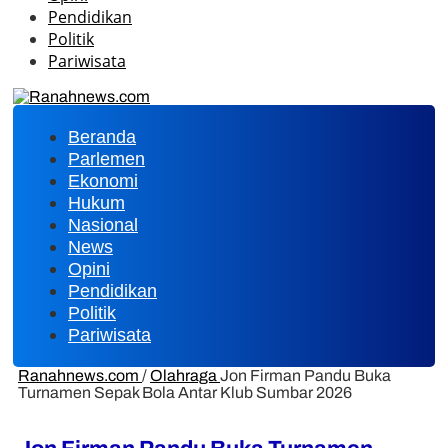
Pendidikan
Politik
Pariwisata
Beranda
Parlemen
Ekonomi
Hukum
Nasional
News
Opini
Pendidikan
Politik
Pariwisata
Ranahnews.com
/
Olahraga
Jon Firman Pandu Buka
Turnamen Sepak Bola Antar Klub Sumbar 2026