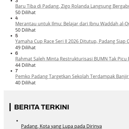
3
Baru Tiba di Padang, Zigo Rolanda Langsung Bergab
50 Dilihat
4
Merantau untuk Ilmu: Belajar dari Ibnu Waddah al-Q
50 Dilihat
5
Yamaha Cup Race Seri II 2026 Ditutup, Padang Siap 
49 Dilihat
6
Rahmat Saleh Minta Restrukturisasi BUMN Tak Picu 
44 Dilihat
7
Pemko Padang Targetkan Sekolah Terdampak Banjir
40 Dilihat
BERITA TERKINI
Padang, Kota yang Lupa pada Dirinya