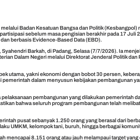
melalui Badan Kesatuan Bangsa dan Politik (Kesbangpol)
artisipasi sebelum masa pengisian berakhir pada 17 Juli 2
 dan berbasis Evidence-Based Data (EBD).
 Syahendri Barkah, di Padang, Selasa (7/7/2026). Ia menj
ian Dalam Negeri melalui Direktorat Jenderal Politik dan
pek utama, yakni ekonomi dengan bobot 30 persen, kebera
asi pemerintah dalam menyusun kebijakan pembangunan ya
laksanaan pembangunan yang dilakukan pemerintah daerah
emastikan bahwa seluruh program pembangunan telah meli
intah pusat sebanyak 1.250 orang yang berasal dari berbag
pelaku UMKM, kelompok tani, buruh, hingga berbagai komuni
lah mencapai 8.151 orang atau jauh melampaui target yang