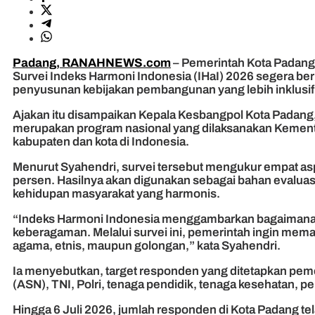
Padang, RANAHNEWS.com
– Pemerintah Kota Padang 
Survei Indeks Harmoni Indonesia (IHaI) 2026 segera berp
penyusunan kebijakan pembangunan yang lebih inklusif
Ajakan itu disampaikan Kepala Kesbangpol Kota Padang,
merupakan program nasional yang dilaksanakan Kementer
kabupaten dan kota di Indonesia.
Menurut Syahendri, survei tersebut mengukur empat as
persen. Hasilnya akan digunakan sebagai bahan evalu
kehidupan masyarakat yang harmonis.
“Indeks Harmoni Indonesia menggambarkan bagaimana pe
keberagaman. Melalui survei ini, pemerintah ingin m
agama, etnis, maupun golongan,” kata Syahendri.
Ia menyebutkan, target responden yang ditetapkan pemer
(ASN), TNI, Polri, tenaga pendidik, tenaga kesehatan, 
Hingga 6 Juli 2026, jumlah responden di Kota Padang te