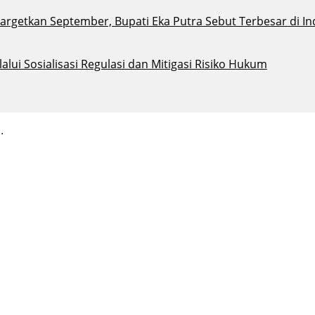
argetkan September, Bupati Eka Putra Sebut Terbesar di I
ui Sosialisasi Regulasi dan Mitigasi Risiko Hukum
.