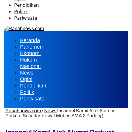
Pendidikan
Politik
Pariwisata
Beranda
Parlemen
Ekonomi
Hukum
Nasional
News
Opini
Pendidikan
Politik
Pariwisata
Ranahnews.com
/
News
Insannul Kamil Ajak Alumni
Perkuat Soliditas Lewat Mubes SMA 2 Padang