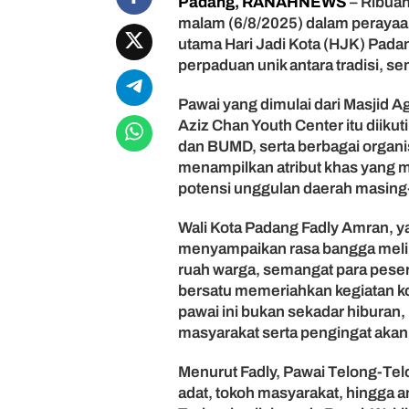
Padang, RANAHNEWS
– Ribuan
-
malam (6/8/2025) dalam perayaa
T
e
utama Hari Jadi Kota (HJK) Pada
l
perpaduan unik antara tradisi, se
o
n
Pawai yang dimulai dari Masjid
g
Aziz Chan Youth Center itu diik
P
dan BUMD, serta berbagai organ
a
menampilkan atribut khas yang m
d
potensi unggulan daerah masing
a
n
g
Wali Kota Padang Fadly Amran, ya
M
menyampaikan rasa bangga melih
e
ruah warga, semangat para pese
r
bersatu memeriahkan kegiatan ko
i
pawai ini bukan sekadar hiburan,
a
masyarakat serta pengingat aka
h
,
B
Menurut Fadly, Pawai Telong-Tel
u
adat, tokoh masyarakat, hingga a
d