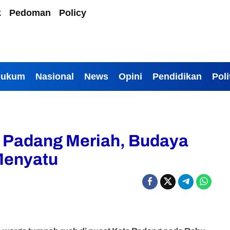
k
Pedoman
Policy
Hukum
Nasional
News
Opini
Pendidikan
Poli
 Padang Meriah, Budaya
Menyatu