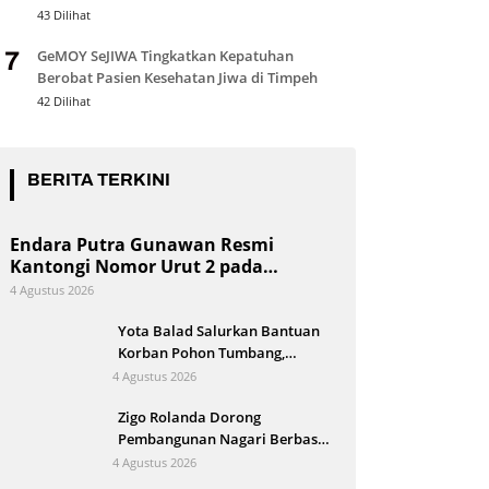
43 Dilihat
GeMOY SeJIWA Tingkatkan Kepatuhan
7
Berobat Pasien Kesehatan Jiwa di Timpeh
42 Dilihat
BERITA TERKINI
Endara Putra Gunawan Resmi
Kantongi Nomor Urut 2 pada
Penetapan Calon Wali Nagari Aie
4 Agustus 2026
Dingin
Yota Balad Salurkan Bantuan
Korban Pohon Tumbang,
Pemkot Pariaman Siapkan
4 Agustus 2026
Bedah Rumah
Zigo Rolanda Dorong
Pembangunan Nagari Berbasis
Kajian Mahasiswa KKN UNP
4 Agustus 2026