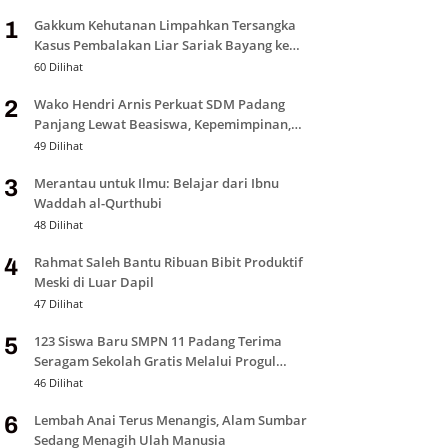
Gakkum Kehutanan Limpahkan Tersangka
1
Kasus Pembalakan Liar Sariak Bayang ke
Kejari Solok
60 Dilihat
Wako Hendri Arnis Perkuat SDM Padang
2
Panjang Lewat Beasiswa, Kepemimpinan,
dan Bantuan Pendidikan
49 Dilihat
Merantau untuk Ilmu: Belajar dari Ibnu
3
Waddah al-Qurthubi
48 Dilihat
Rahmat Saleh Bantu Ribuan Bibit Produktif
4
Meski di Luar Dapil
47 Dilihat
123 Siswa Baru SMPN 11 Padang Terima
5
Seragam Sekolah Gratis Melalui Progul
Padang Juara
46 Dilihat
Lembah Anai Terus Menangis, Alam Sumbar
6
Sedang Menagih Ulah Manusia