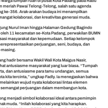
 warga tumpah ruah di pusat Kota Padang pada Rabu
n meriah Pawai Telong-Telong, salah satu agenda
ng ke-356. Arak-arakan budaya ini menampilkan
mangat kolaborasi, dan kreativitas generasi muda.
 Agung Nurul Iman hingga Halaman Gedung Bagindo
uti oleh 11 kecamatan se-Kota Padang, perwakilan BUMN
isasi masyarakat dan kepemudaan. Setiap kelompok
erepresentasikan perjuangan, seni, budaya, dan
-masing.
ng hadir bersama Wakil Wali Kota Maigus Nasir,
at antusiasme masyarakat yang luar biasa. “Tumpah
rta, dan antusiasme para tamu undangan, semua
ta kita tercinta,” ungkap Fadly. Ia menegaskan bahwa
 melainkan wujud nyata kolaborasi lintas elemen
n semangat perjuangan dalam membangun kota.
ong menjadi simbol kolaborasi ideal antara pemimpin
nak muda. “Inilah kolaborasi yang kita harapkan.