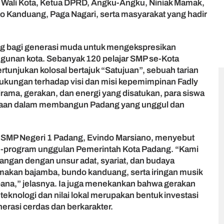
l Wali Kota, Ketua DPRD, Angku-Angku, Niniak Mamak,
o Kanduang, Paga Nagari, serta masyarakat yang hadir
g bagi generasi muda untuk mengekspresikan
unan kota. Sebanyak 120 pelajar SMP se-Kota
tunjukan kolosal bertajuk “Satujuan”, sebuah tarian
ukungan terhadap visi dan misi kepemimpinan Fadly
irama, gerakan, dan energi yang disatukan, para siswa
an dalam membangun Padang yang unggul dan
i SMP Negeri 1 Padang, Evindo Marsiano, menyebut
gram-program unggulan Pemerintah Kota Padang. “Kami
arangan dengan unsur adat, syariat, dan budaya
makan bajamba, bundo kanduang, serta iringan musik
ebana,” jelasnya. Ia juga menekankan bahwa gerakan
teknologi dan nilai lokal merupakan bentuk investasi
erasi cerdas dan berkarakter.