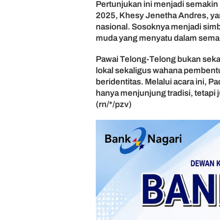
Pertunjukan ini menjadi semakin 
a
t
2025, Khesy Jenetha Andres, ya
u
nasional. Sosoknya menjadi simb
muda yang menyatu dalam sema
Pawai Telong-Telong bukan sekad
lokal sekaligus wahana pembentu
beridentitas. Melalui acara ini, 
hanya menjunjung tradisi, tetap
(rn/*/pzv)