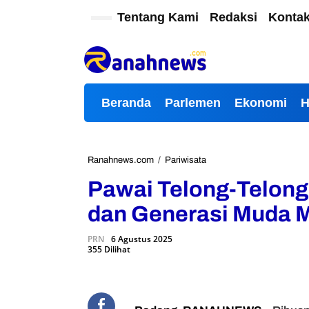
L
Tentang Kami
Redaksi
Konta
e
w
a
t
i
k
Beranda
Parlemen
Ekonomi
e
k
o
n
t
Ranahnews.com
/
Pariwisata
P
e
a
Pawai Telong-Telong
n
w
a
dan Generasi Muda 
i
T
PRN
6 Agustus 2025
e
355 Dilihat
l
o
n
g