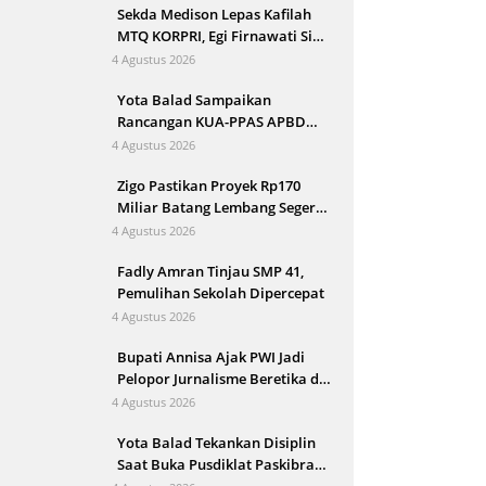
Sekda Medison Lepas Kafilah
MTQ KORPRI, Egi Firnawati Siap
Wakili Sumbar di Tingkat
4 Agustus 2026
Nasional
Yota Balad Sampaikan
Rancangan KUA-PPAS APBD
Kota Pariaman 2027 ke DPRD
4 Agustus 2026
Zigo Pastikan Proyek Rp170
Miliar Batang Lembang Segera
Berjalan
4 Agustus 2026
Fadly Amran Tinjau SMP 41,
Pemulihan Sekolah Dipercepat
4 Agustus 2026
Bupati Annisa Ajak PWI Jadi
Pelopor Jurnalisme Beretika di
Tengah Perkembangan AI
4 Agustus 2026
Yota Balad Tekankan Disiplin
Saat Buka Pusdiklat Paskibraka
Pariaman