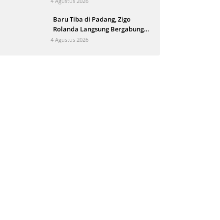
4 Agustus 2026
Baru Tiba di Padang, Zigo
Rolanda Langsung Bergabung
Evakuasi Korban Banjir
4 Agustus 2026