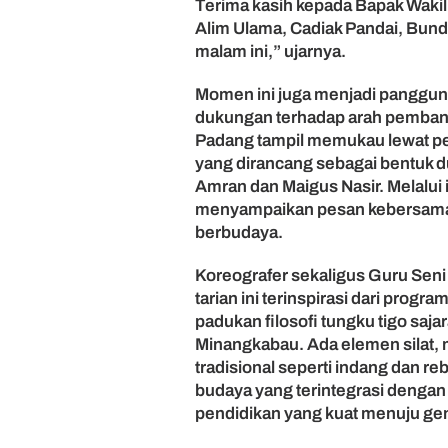
Terima kasih kepada Bapak Waki
a
Alim Ulama, Cadiak Pandai, Bund
y
malam ini,” ujarnya.
a
d
Momen ini juga menjadi panggun
a
dukungan terhadap arah pembang
n
G
Padang tampil memukau lewat per
e
yang dirancang sebagai bentuk d
n
Amran dan Maigus Nasir. Melalui 
e
menyampaikan pesan kebersama
r
berbudaya.
a
s
Koreografer sekaligus Guru Sen
i
tarian ini terinspirasi dari pro
M
u
padukan filosofi tungku tigo saj
d
Minangkabau. Ada elemen silat, 
a
tradisional seperti indang dan r
M
budaya yang terintegrasi dengan 
e
pendidikan yang kuat menuju gen
n
y