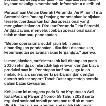
layanan sekaligus membenahi infrastruktur distribusi.
Perusahaan Umum Daerah (Perumda) Air Minum Tirta
Serambi Kota Padang Panjang menetapkan kebijakan
tersebut berdasarkan kondisi operasional yang
mengalami tekanan. Direktur Perumda Tirta Serambi,
Angga Jayani, menyebut beban operasional saat ini
telah melampaui pendapatan.
“Beban operasional sudah jauh lebih besar
dibandingkan pendapatan. Jika tidak disesuaikan,
keberlanjutan pelayanan akan terganggu,” ujarnya.
Ia menjelaskan, tarif air terakhir kali ditetapkan pada
2010 sehingga dinilai tidak lagi relevan dengan biaya
produksi saat ini. Penetapan tarif baru juga telah
melalui kajian, survei, serta perbandingan dengan
daerah sekitar seperti Tanah Datar agar tetap berada
dalam batas kewajaran.
Kebijakan ini mengacu pada Surat Keputusan Wali
Kota Padang Panjang Nomor 58 Tahun 2026 serta
regulasi nasional terkait penetapan tarif air minum.
Struktur tarif disusun berjenjang untuk kelompok