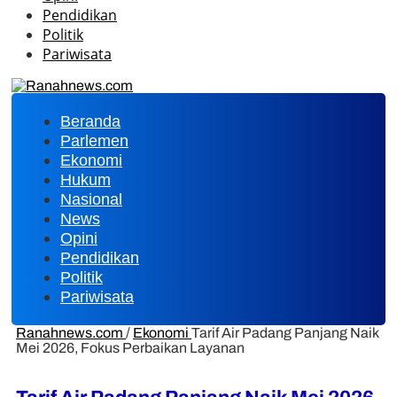
Pendidikan
Politik
Pariwisata
Beranda
Parlemen
Ekonomi
Hukum
Nasional
News
Opini
Pendidikan
Politik
Pariwisata
Ranahnews.com
/
Ekonomi
Tarif Air Padang Panjang Naik
Mei 2026, Fokus Perbaikan Layanan