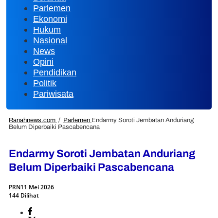
Parlemen
Ekonomi
Hukum
Nasional
News
Opini
Pendidikan
Politik
Pariwisata
Ranahnews.com
/
Parlemen
Endarmy Soroti Jembatan Anduriang
Belum Diperbaiki Pascabencana
Endarmy Soroti Jembatan Anduriang
Belum Diperbaiki Pascabencana
PRN
11 Mei 2026
144 Dilihat