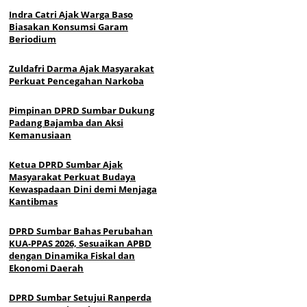
Indra Catri Ajak Warga Baso
Biasakan Konsumsi Garam
Beriodium
Zuldafri Darma Ajak Masyarakat
Perkuat Pencegahan Narkoba
Pimpinan DPRD Sumbar Dukung
Padang Bajamba dan Aksi
Kemanusiaan
Ketua DPRD Sumbar Ajak
Masyarakat Perkuat Budaya
Kewaspadaan Dini demi Menjaga
Kantibmas
DPRD Sumbar Bahas Perubahan
KUA-PPAS 2026, Sesuaikan APBD
dengan Dinamika Fiskal dan
Ekonomi Daerah
DPRD Sumbar Setujui Ranperda