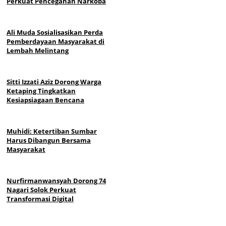
Perkuat Pencegahan Narkoba
Ali Muda Sosialisasikan Perda
Pemberdayaan Masyarakat di
Lembah Melintang
Sitti Izzati Aziz Dorong Warga
Ketaping Tingkatkan
Kesiapsiagaan Bencana
Muhidi: Ketertiban Sumbar
Harus Dibangun Bersama
Masyarakat
Nurfirmanwansyah Dorong 74
Nagari Solok Perkuat
Transformasi Digital