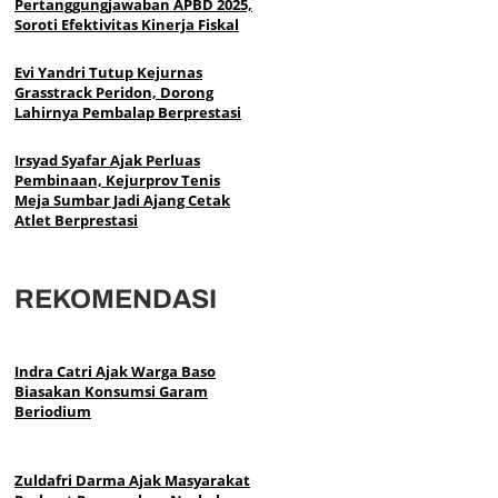
Pertanggungjawaban APBD 2025,
Soroti Efektivitas Kinerja Fiskal
Evi Yandri Tutup Kejurnas
Grasstrack Peridon, Dorong
Lahirnya Pembalap Berprestasi
Irsyad Syafar Ajak Perluas
Pembinaan, Kejurprov Tenis
Meja Sumbar Jadi Ajang Cetak
Atlet Berprestasi
REKOMENDASI
Indra Catri Ajak Warga Baso
Biasakan Konsumsi Garam
Beriodium
Zuldafri Darma Ajak Masyarakat