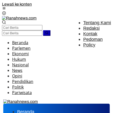
Lewati ke konten
Tentang Kami
Redaksi
Kontak
Pedoman
Beranda
Policy
Parlemen
Ekonomi
Hukum
Nasional
News
Opini
Pendidikan
Politik
Pariwisata
Beranda