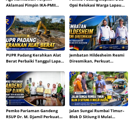
Aklamasi Pimpin IKA-PMII
Opsi Relokasi Warga Lapau
Dharmasraya
Munggu
PUPR Padang Kerahkan Alat
Jembatan Hildesheim Resmi
Berat Perbaiki Tanggul Lapau
Diresmikan, Perkuat
Munggu
Persahabatan Padang dan
Kota Hildesheim
Pemko Pariaman Gandeng
Jalan Sungai Rumbai Timur–
RSUP Dr. M. Djamil Perkuat
Blok D Sitiung II Mulai
Tata Kelola dan Mutu
Diaspal, Kerusakan Belasan
Layanan Kesehatan
Tahun Segera Berakhir