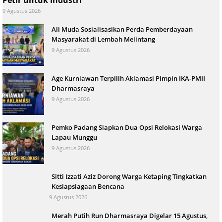
Petir untuk Industri
9 Agustus 2026
Ali Muda Sosialisasikan Perda Pemberdayaan
Masyarakat di Lembah Melintang
9 Agustus 2026
Age Kurniawan Terpilih Aklamasi Pimpin IKA-PMII
Dharmasraya
9 Agustus 2026
Pemko Padang Siapkan Dua Opsi Relokasi Warga
Lapau Munggu
9 Agustus 2026
Sitti Izzati Aziz Dorong Warga Ketaping Tingkatkan
Kesiapsiagaan Bencana
9 Agustus 2026
Merah Putih Run Dharmasraya Digelar 15 Agustus,