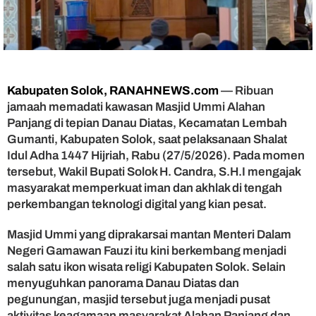
a
m
a
a
h
P
e
Kabupaten Solok, RANAHNEWS.com
— Ribuan
r
jamaah memadati kawasan Masjid Ummi Alahan
k
Panjang di tepian Danau Diatas, Kecamatan Lembah
u
Gumanti, Kabupaten Solok, saat pelaksanaan Shalat
a
Idul Adha 1447 Hijriah, Rabu (27/5/2026). Pada momen
t
tersebut, Wakil Bupati Solok H. Candra, S.H.I mengajak
I
m
masyarakat memperkuat iman dan akhlak di tengah
a
perkembangan teknologi digital yang kian pesat.
n
d
Masjid Ummi yang diprakarsai mantan Menteri Dalam
i
Negeri Gamawan Fauzi itu kini berkembang menjadi
E
salah satu ikon wisata religi Kabupaten Solok. Selain
r
menyuguhkan panorama Danau Diatas dan
a
pegunungan, masjid tersebut juga menjadi pusat
D
i
aktivitas keagamaan masyarakat Alahan Panjang dan