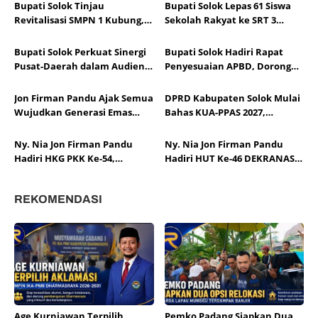
Bupati Solok Tinjau
Bupati Solok Lepas 61 Siswa
Revitalisasi SMPN 1 Kubung,
Sekolah Rakyat ke SRT 3
Progres Pembangunan Capai
Dharmasraya
67 Persen
Bupati Solok Perkuat Sinergi
Bupati Solok Hadiri Rapat
Pusat-Daerah dalam Audiensi
Penyesuaian APBD, Dorong
APKASI Bersama Pimpinan
Optimalisasi Dana Transfer
DPR RI
Pascabencana
Jon Firman Pandu Ajak Semua
DPRD Kabupaten Solok Mulai
Wujudkan Generasi Emas
Bahas KUA-PPAS 2027,
Indonesia
Pendapatan Daerah
Diproyeksikan Rp1,14 Triliun
Ny. Nia Jon Firman Pandu
Ny. Nia Jon Firman Pandu
Hadiri HKG PKK Ke-54,
Hadiri HUT Ke-46 DEKRANAS,
Perkuat Sinergi
Dorong Daya Saing Kerajinan
Pemberdayaan Keluarga
Kabupaten Solok
REKOMENDASI
Age Kurniawan Terpilih
Pemko Padang Siapkan Dua