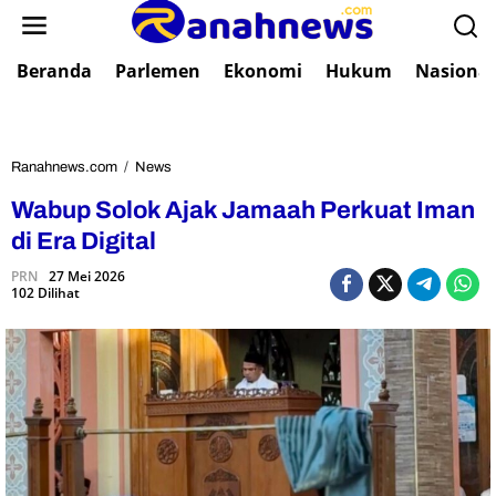
L
e
w
Beranda
Parlemen
Ekonomi
Hukum
Nasional
a
t
i
k
e
Ranahnews.com
/
News
W
k
a
Wabup Solok Ajak Jamaah Perkuat Iman
o
b
n
u
di Era Digital
t
p
e
PRN
27 Mei 2026
S
102 Dilihat
n
o
l
o
k
A
j
a
k
J