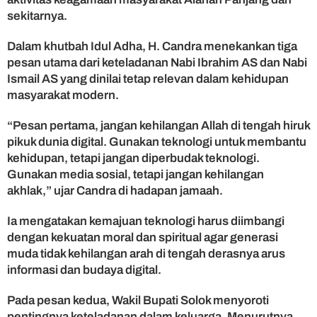
g
sekitarnya.
i
t
Dalam khutbah Idul Adha, H. Candra menekankan tiga
a
pesan utama dari keteladanan Nabi Ibrahim AS dan Nabi
l
Ismail AS yang dinilai tetap relevan dalam kehidupan
masyarakat modern.
“Pesan pertama, jangan kehilangan Allah di tengah hiruk
pikuk dunia digital. Gunakan teknologi untuk membantu
kehidupan, tetapi jangan diperbudak teknologi.
Gunakan media sosial, tetapi jangan kehilangan
akhlak,” ujar Candra di hadapan jamaah.
Ia mengatakan kemajuan teknologi harus diimbangi
dengan kekuatan moral dan spiritual agar generasi
muda tidak kehilangan arah di tengah derasnya arus
informasi dan budaya digital.
Pada pesan kedua, Wakil Bupati Solok menyoroti
pentingnya keteladanan dalam keluarga. Menurutnya,