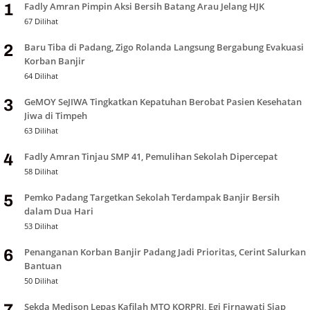
Fadly Amran Pimpin Aksi Bersih Batang Arau Jelang HJK
1
67 Dilihat
Baru Tiba di Padang, Zigo Rolanda Langsung Bergabung Evakuasi
2
Korban Banjir
64 Dilihat
GeMOY SeJIWA Tingkatkan Kepatuhan Berobat Pasien Kesehatan
3
Jiwa di Timpeh
63 Dilihat
Fadly Amran Tinjau SMP 41, Pemulihan Sekolah Dipercepat
4
58 Dilihat
Pemko Padang Targetkan Sekolah Terdampak Banjir Bersih
5
dalam Dua Hari
53 Dilihat
Penanganan Korban Banjir Padang Jadi Prioritas, Cerint Salurkan
6
Bantuan
50 Dilihat
Sekda Medison Lepas Kafilah MTQ KORPRI, Egi Firnawati Siap