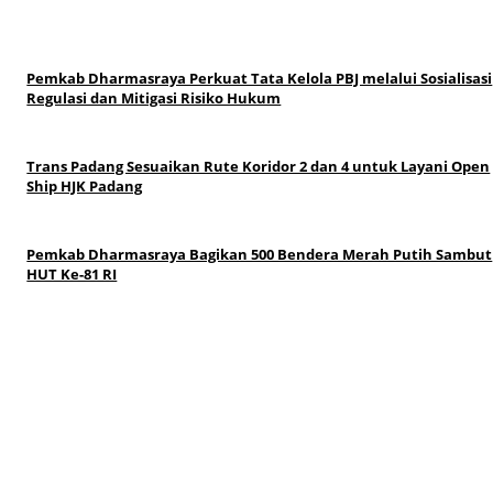
Pemkab Dharmasraya Perkuat Tata Kelola PBJ melalui Sosialisasi
Regulasi dan Mitigasi Risiko Hukum
Trans Padang Sesuaikan Rute Koridor 2 dan 4 untuk Layani Open
Ship HJK Padang
Pemkab Dharmasraya Bagikan 500 Bendera Merah Putih Sambut
HUT Ke-81 RI