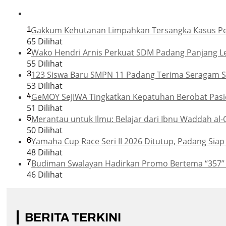
1
Gakkum Kehutanan Limpahkan Tersangka Kasus Pemb
65 Dilihat
2
Wako Hendri Arnis Perkuat SDM Padang Panjang L
55 Dilihat
3
123 Siswa Baru SMPN 11 Padang Terima Seragam Se
53 Dilihat
4
GeMOY SeJIWA Tingkatkan Kepatuhan Berobat Pasie
51 Dilihat
5
Merantau untuk Ilmu: Belajar dari Ibnu Waddah al-
50 Dilihat
6
Yamaha Cup Race Seri II 2026 Ditutup, Padang Sia
48 Dilihat
7
Budiman Swalayan Hadirkan Promo Bertema “357”
46 Dilihat
BERITA TERKINI