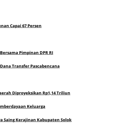
unan Capai 67 Persen
I Bersama Pimpinan DPR RI
i Dana Transfer Pascabencana
erah Diproyeksikan Rp1,14 Triliun
Pemberdayaan Keluarga
a Saing Kerajinan Kabupaten Solok