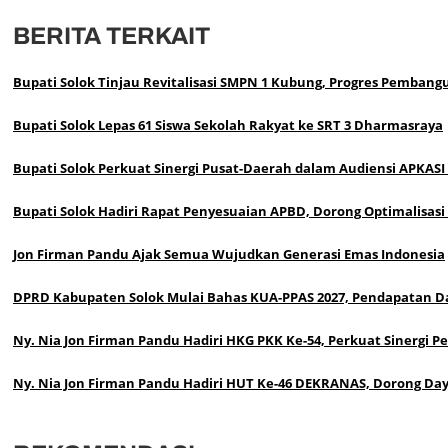
BERITA TERKAIT
Bupati Solok Tinjau Revitalisasi SMPN 1 Kubung, Progres Pembang
Bupati Solok Lepas 61 Siswa Sekolah Rakyat ke SRT 3 Dharmasraya
Bupati Solok Perkuat Sinergi Pusat-Daerah dalam Audiensi APKAS
Bupati Solok Hadiri Rapat Penyesuaian APBD, Dorong Optimalisas
Jon Firman Pandu Ajak Semua Wujudkan Generasi Emas Indonesia
DPRD Kabupaten Solok Mulai Bahas KUA-PPAS 2027, Pendapatan Da
Ny. Nia Jon Firman Pandu Hadiri HKG PKK Ke-54, Perkuat Sinergi 
Ny. Nia Jon Firman Pandu Hadiri HUT Ke-46 DEKRANAS, Dorong Day