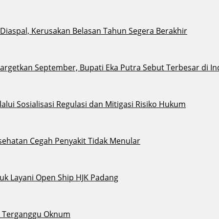
i Diaspal, Kerusakan Belasan Tahun Segera Berakhir
argetkan September, Bupati Eka Putra Sebut Terbesar di I
ui Sosialisasi Regulasi dan Mitigasi Risiko Hukum
sehatan Cegah Penyakit Tidak Menular
tuk Layani Open Ship HJK Padang
ak Terganggu Oknum