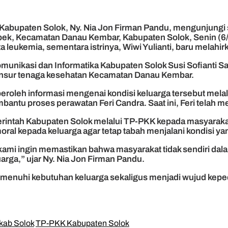
Kabupaten Solok, Ny. Nia Jon Firman Pandu, mengunjungi
ek, Kecamatan Danau Kembar, Kabupaten Solok, Senin (6
 leukemia, sementara istrinya, Wiwi Yulianti, baru melahir
Komunikasi dan Informatika Kabupaten Solok Susi Sofianti
unsur tenaga kesehatan Kecamatan Danau Kembar.
h informasi mengenai kondisi keluarga tersebut melalui m
u proses perawatan Feri Candra. Saat ini, Feri telah men
erintah Kabupaten Solok melalui TP-PKK kepada masyarak
l kepada keluarga agar tetap tabah menjalani kondisi yan
 kami ingin memastikan bahwa masyarakat tidak sendiri da
rga,” ujar Ny. Nia Jon Firman Pandu.
menuhi kebutuhan keluarga sekaligus menjadi wujud kepe
ab Solok
TP-PKK Kabupaten Solok