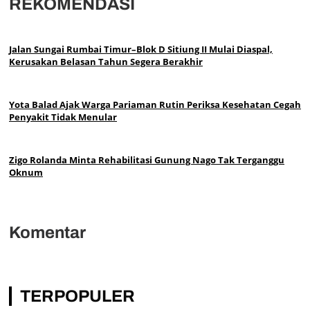
REKOMENDASI
Jalan Sungai Rumbai Timur–Blok D Sitiung II Mulai Diaspal,
Kerusakan Belasan Tahun Segera Berakhir
Yota Balad Ajak Warga Pariaman Rutin Periksa Kesehatan Cegah
Penyakit Tidak Menular
Zigo Rolanda Minta Rehabilitasi Gunung Nago Tak Terganggu
Oknum
Komentar
TERPOPULER