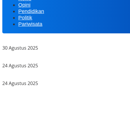
Opini
Pendidikan
Politik
Pariwisata
Wali Kota Pariaman Lepas Jalan Sehat HUT RI ke-80 di De
30 Agustus 2025
Ribuan Peserta Ikuti Maraton 10K di Padang, Wali Kota H
24 Agustus 2025
Fadly Amran Ajak Warga Padang Sehat dan Jaga Lingkungan
24 Agustus 2025
Penanganan Korban Banjir Padang Jadi Prioritas, Cerint S
Endara Putra Gunawan Resmi Kantongi Nomor Urut 2 pada
Yota Balad Salurkan Bantuan Korban Pohon Tumbang, P
Zigo Rolanda Dorong Pembangunan Nagari Berbasis Kaji