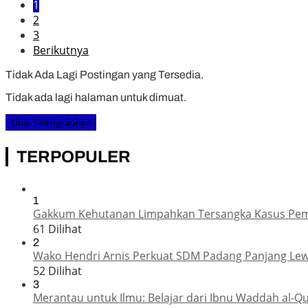
1
2
3
Berikutnya
Tidak Ada Lagi Postingan yang Tersedia.
Tidak ada lagi halaman untuk dimuat.
Lihat Selengkapnya
TERPOPULER
1
Gakkum Kehutanan Limpahkan Tersangka Kasus Pembal
61 Dilihat
2
Wako Hendri Arnis Perkuat SDM Padang Panjang Lew
52 Dilihat
3
Merantau untuk Ilmu: Belajar dari Ibnu Waddah al-Q