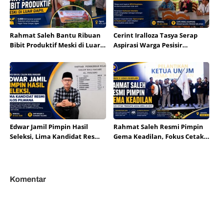
Rahmat Saleh Bantu Ribuan
Cerint Iralloza Tasya Serap
Bibit Produktif Meski di Luar
Aspirasi Warga Pesisir
Dapil
Selatan, BPJS dan Pendidikan
Jadi Perhatian
Edwar Jamil Pimpin Hasil
Rahmat Saleh Resmi Pimpin
Seleksi, Lima Kandidat Resmi
Gema Keadilan, Fokus Cetak
Lolos Pilwana Alahan Panjang
Pemimpin Muda Menuju 2029
2026
Komentar