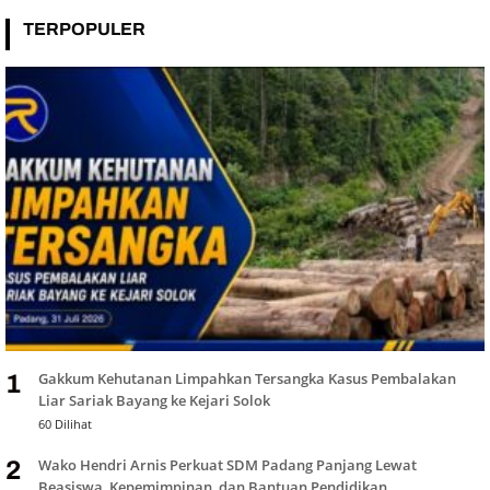
TERPOPULER
Gakkum Kehutanan Limpahkan Tersangka Kasus Pembalakan
1
Liar Sariak Bayang ke Kejari Solok
60 Dilihat
Wako Hendri Arnis Perkuat SDM Padang Panjang Lewat
2
Beasiswa, Kepemimpinan, dan Bantuan Pendidikan