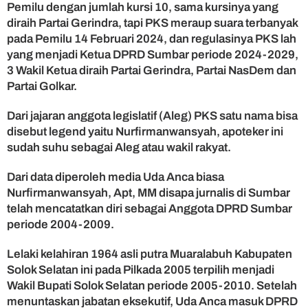
Pemilu dengan jumlah kursi 10, sama kursinya yang
t
diraih Partai Gerindra, tapi PKS meraup suara terbanyak
i
pada Pemilu 14 Februari 2024, dan regulasinya PKS lah
s
i
yang menjadi Ketua DPRD Sumbar periode 2024-2029,
L
3 Wakil Ketua diraih Partai Gerindra, Partai NasDem dan
e
Partai Golkar.
g
e
Dari jajaran anggota legislatif (Aleg) PKS satu nama bisa
n
disebut legend yaitu Nurfirmanwansyah, apoteker ini
d
sudah suhu sebagai Aleg atau wakil rakyat.
P
K
Dari data diperoleh media Uda Anca biasa
S
S
Nurfirmanwansyah, Apt, MM disapa jurnalis di Sumbar
u
telah mencatatkan diri sebagai Anggota DPRD Sumbar
m
periode 2004-2009.
b
a
Lelaki kelahiran 1964 asli putra Muaralabuh Kabupaten
r
Solok Selatan ini pada Pilkada 2005 terpilih menjadi
Wakil Bupati Solok Selatan periode 2005-2010. Setelah
menuntaskan jabatan eksekutif, Uda Anca masuk DPRD