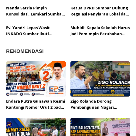
Lahirnya Pembalap
Meja Sumbar Jadi Ajang Cetak
Berprestasi
Atlet Berprestasi
Nanda Satria Pimpin
Ketua DPRD Sumbar Dukung
Konsolidasi, Lemkari Sumbar
Regulasi Penyiaran Lokal dan
Siapkan Rakor Susun Program
Penguatan Literasi Media
2026
Evi Yandri Lepas Wasit
Muhidi: Kepala Sekolah Harus
INKADO Sumbar Ikuti
Jadi Pemimpin Perubahan
Sertifikasi AKF Bangladesh
Pendidikan
REKOMENDASI
Endara Putra Gunawan Resmi
Zigo Rolanda Dorong
Kantongi Nomor Urut 2 pada
Pembangunan Nagari
Penetapan Calon Wali Nagari
Berbasis Kajian Mahasiswa
Aie Dingin
KKN UNP