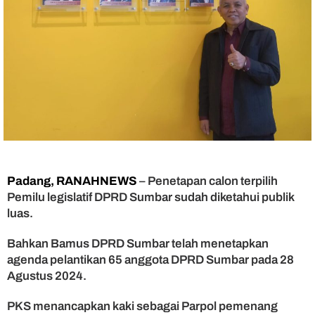
h
,
P
u
t
r
a
S
o
l
o
k
S
Padang, RANAHNEWS
– Penetapan calon terpilih
e
Pemilu legislatif DPRD Sumbar sudah diketahui publik
l
luas.
a
t
a
Bahkan Bamus DPRD Sumbar telah menetapkan
n
agenda pelantikan 65 anggota DPRD Sumbar pada 28
P
Agustus 2024.
o
l
PKS menancapkan kaki sebagai Parpol pemenang
i