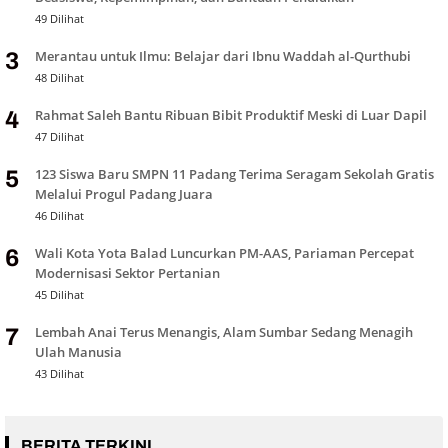
49 Dilihat
Merantau untuk Ilmu: Belajar dari Ibnu Waddah al-Qurthubi
3
48 Dilihat
Rahmat Saleh Bantu Ribuan Bibit Produktif Meski di Luar Dapil
4
47 Dilihat
123 Siswa Baru SMPN 11 Padang Terima Seragam Sekolah Gratis
5
Melalui Progul Padang Juara
46 Dilihat
Wali Kota Yota Balad Luncurkan PM-AAS, Pariaman Percepat
6
Modernisasi Sektor Pertanian
45 Dilihat
Lembah Anai Terus Menangis, Alam Sumbar Sedang Menagih
7
Ulah Manusia
43 Dilihat
BERITA TERKINI