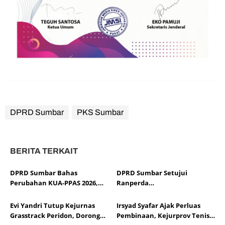
DPRD Sumbar
PKS Sumbar
BERITA TERKAIT
DPRD Sumbar Bahas
DPRD Sumbar Setujui
Perubahan KUA-PPAS 2026,
Ranperda
Sesuaikan APBD dengan
Pertanggungjawaban APBD
Dinamika Fiskal dan Ekonomi
2025, Soroti Efektivitas
Evi Yandri Tutup Kejurnas
Irsyad Syafar Ajak Perluas
Daerah
Kinerja Fiskal
Grasstrack Peridon, Dorong
Pembinaan, Kejurprov Tenis