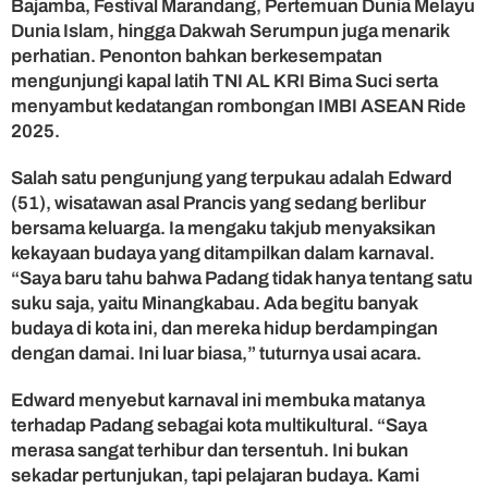
Bajamba, Festival Marandang, Pertemuan Dunia Melayu
Dunia Islam, hingga Dakwah Serumpun juga menarik
perhatian. Penonton bahkan berkesempatan
mengunjungi kapal latih TNI AL KRI Bima Suci serta
menyambut kedatangan rombongan IMBI ASEAN Ride
2025.
Salah satu pengunjung yang terpukau adalah Edward
(51), wisatawan asal Prancis yang sedang berlibur
bersama keluarga. Ia mengaku takjub menyaksikan
kekayaan budaya yang ditampilkan dalam karnaval.
“Saya baru tahu bahwa Padang tidak hanya tentang satu
suku saja, yaitu Minangkabau. Ada begitu banyak
budaya di kota ini, dan mereka hidup berdampingan
dengan damai. Ini luar biasa,” tuturnya usai acara.
Edward menyebut karnaval ini membuka matanya
terhadap Padang sebagai kota multikultural. “Saya
merasa sangat terhibur dan tersentuh. Ini bukan
sekadar pertunjukan, tapi pelajaran budaya. Kami