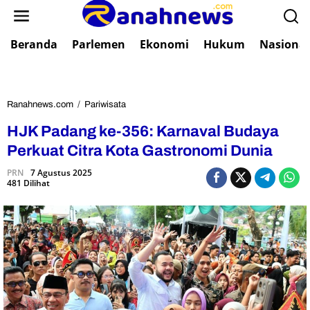
L
e
w
Beranda
Parlemen
Ekonomi
Hukum
Nasional
a
t
i
k
e
Ranahnews.com
/
Pariwisata
H
k
J
HJK Padang ke-356: Karnaval Budaya
o
K
n
P
Perkuat Citra Kota Gastronomi Dunia
t
a
e
PRN
7 Agustus 2025
d
481 Dilihat
n
a
n
g
k
e
-
3
5
6