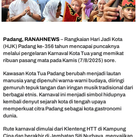
:
K
a
r
n
a
v
Padang, RANAHNEWS
– Rangkaian Hari Jadi Kota
a
(HJK) Padang ke-356 tahun mencapai puncaknya
l
melalui pergelaran Karnaval Kota Tua yang memikat
B
ribuan pasang mata pada Kamis (7/8/2025) sore.
u
d
Kawasan Kota Tua Padang berubah menjadi lautan
a
manusia yang dipenuhi warna-warni budaya, diiringi
y
a
gemuruh tepuk tangan dan iringan musik tradisional dari
P
berbagai etnis. Karnaval ini menjadi simbol hidupnya
e
kembali denyut sejarah kota di tengah upaya
r
memperkuat citra Padang sebagai kota gastronomi
k
dunia.
u
a
Rute karnaval dimulai dari Klenteng HTT di Kampung
t
Cina dan berakhir di Jembatan Siti Nurbaya, menyajikan
C