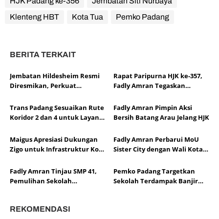
HJK Padang ke-356
Jembatan Siti Nurbaya
Klenteng HBT
Kota Tua
Pemko Padang
BERITA TERKAIT
Jembatan Hildesheim Resmi
Rapat Paripurna HJK ke-357,
Diresmikan, Perkuat
Fadly Amran Tegaskan
Persahabatan Padang dan
Transformasi Ekonomi Jadi
Kota Hildesheim
Arah Baru Kota Padang
Trans Padang Sesuaikan Rute
Fadly Amran Pimpin Aksi
Koridor 2 dan 4 untuk Layani
Bersih Batang Arau Jelang HJK
Open Ship HJK Padang
Maigus Apresiasi Dukungan
Fadly Amran Perbarui MoU
Zigo untuk Infrastruktur Kota
Sister City dengan Wali Kota
Padang
Hildesheim
Fadly Amran Tinjau SMP 41,
Pemko Padang Targetkan
Pemulihan Sekolah
Sekolah Terdampak Banjir
Dipercepat
Bersih dalam Dua Hari
REKOMENDASI