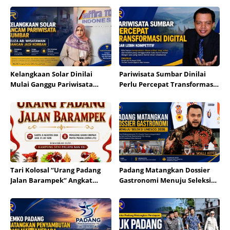
Kelangkaan Solar Dinilai
Pariwisata Sumbar Dinilai
Mulai Ganggu Pariwisata
Perlu Percepat Transformasi
Sumbar, Pelaku Usaha Minta
Digital agar Lebih Kompetitif
Distribusi Segera Normal
Tari Kolosal “Urang Padang
Padang Matangkan Dossier
Jalan Barampek” Angkat
Gastronomi Menuju Seleksi
Harmoni Multietnis pada HJK
UNESCO 2026
Padang Ke-357