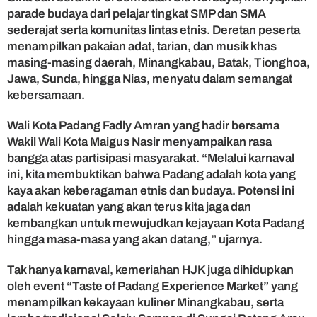
i
parade budaya dari pelajar tingkat SMP dan SMA
t
sederajat serta komunitas lintas etnis. Deretan peserta
r
menampilkan pakaian adat, tarian, dan musik khas
a
masing-masing daerah, Minangkabau, Batak, Tionghoa,
K
Jawa, Sunda, hingga Nias, menyatu dalam semangat
o
kebersamaan.
t
a
G
Wali Kota Padang Fadly Amran yang hadir bersama
a
Wakil Wali Kota Maigus Nasir menyampaikan rasa
s
bangga atas partisipasi masyarakat. “Melalui karnaval
t
ini, kita membuktikan bahwa Padang adalah kota yang
r
kaya akan keberagaman etnis dan budaya. Potensi ini
o
adalah kekuatan yang akan terus kita jaga dan
n
kembangkan untuk mewujudkan kejayaan Kota Padang
o
m
hingga masa-masa yang akan datang,” ujarnya.
i
D
Tak hanya karnaval, kemeriahan HJK juga dihidupkan
u
oleh event “Taste of Padang Experience Market” yang
n
menampilkan kekayaan kuliner Minangkabau, serta
i