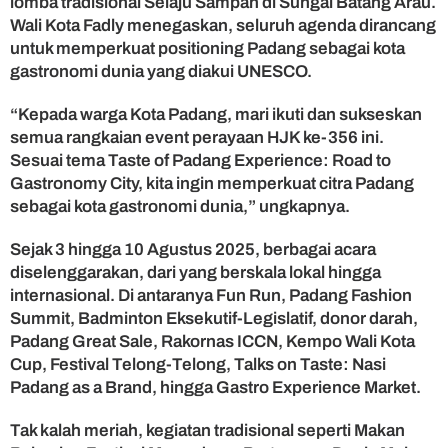
lomba tradisional Selaju Sampan di Sungai Batang Arau.
a
Wali Kota Fadly menegaskan, seluruh agenda dirancang
untuk memperkuat positioning Padang sebagai kota
gastronomi dunia yang diakui UNESCO.
“Kepada warga Kota Padang, mari ikuti dan sukseskan
semua rangkaian event perayaan HJK ke-356 ini.
Sesuai tema Taste of Padang Experience: Road to
Gastronomy City, kita ingin memperkuat citra Padang
sebagai kota gastronomi dunia,” ungkapnya.
Sejak 3 hingga 10 Agustus 2025, berbagai acara
diselenggarakan, dari yang berskala lokal hingga
internasional. Di antaranya Fun Run, Padang Fashion
Summit, Badminton Eksekutif-Legislatif, donor darah,
Padang Great Sale, Rakornas ICCN, Kempo Wali Kota
Cup, Festival Telong-Telong, Talks on Taste: Nasi
Padang as a Brand, hingga Gastro Experience Market.
Tak kalah meriah, kegiatan tradisional seperti Makan