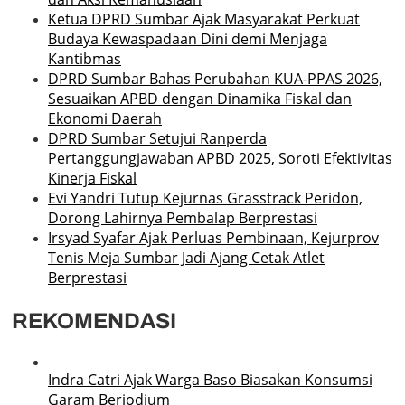
Ketua DPRD Sumbar Ajak Masyarakat Perkuat
Budaya Kewaspadaan Dini demi Menjaga
Kantibmas
DPRD Sumbar Bahas Perubahan KUA-PPAS 2026,
Sesuaikan APBD dengan Dinamika Fiskal dan
Ekonomi Daerah
DPRD Sumbar Setujui Ranperda
Pertanggungjawaban APBD 2025, Soroti Efektivitas
Kinerja Fiskal
Evi Yandri Tutup Kejurnas Grasstrack Peridon,
Dorong Lahirnya Pembalap Berprestasi
Irsyad Syafar Ajak Perluas Pembinaan, Kejurprov
Tenis Meja Sumbar Jadi Ajang Cetak Atlet
Berprestasi
REKOMENDASI
Indra Catri Ajak Warga Baso Biasakan Konsumsi
Garam Beriodium