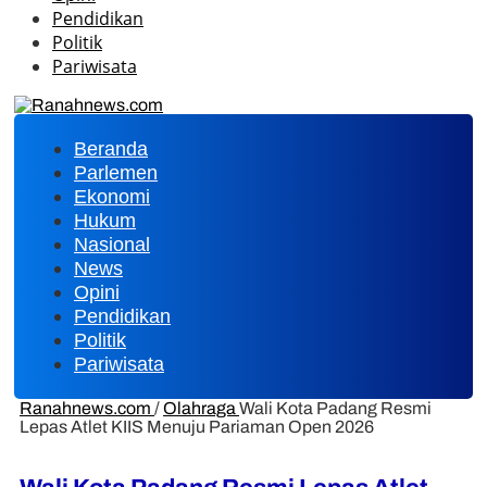
Pendidikan
Politik
Pariwisata
Beranda
Parlemen
Ekonomi
Hukum
Nasional
News
Opini
Pendidikan
Politik
Pariwisata
Ranahnews.com
/
Olahraga
Wali Kota Padang Resmi
Lepas Atlet KIIS Menuju Pariaman Open 2026