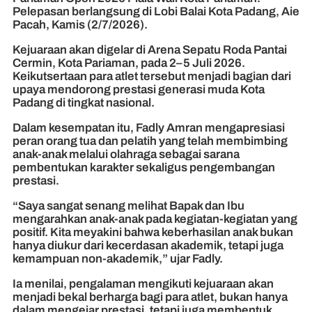
Pelepasan berlangsung di Lobi Balai Kota Padang, Aie
Pacah, Kamis (2/7/2026).
Kejuaraan akan digelar di Arena Sepatu Roda Pantai
Cermin, Kota Pariaman, pada 2–5 Juli 2026.
Keikutsertaan para atlet tersebut menjadi bagian dari
upaya mendorong prestasi generasi muda Kota
Padang di tingkat nasional.
Dalam kesempatan itu, Fadly Amran mengapresiasi
peran orang tua dan pelatih yang telah membimbing
anak-anak melalui olahraga sebagai sarana
pembentukan karakter sekaligus pengembangan
prestasi.
“Saya sangat senang melihat Bapak dan Ibu
mengarahkan anak-anak pada kegiatan-kegiatan yang
positif. Kita meyakini bahwa keberhasilan anak bukan
hanya diukur dari kecerdasan akademik, tetapi juga
kemampuan non-akademik,” ujar Fadly.
Ia menilai, pengalaman mengikuti kejuaraan akan
menjadi bekal berharga bagi para atlet, bukan hanya
dalam mengejar prestasi, tetapi juga membentuk