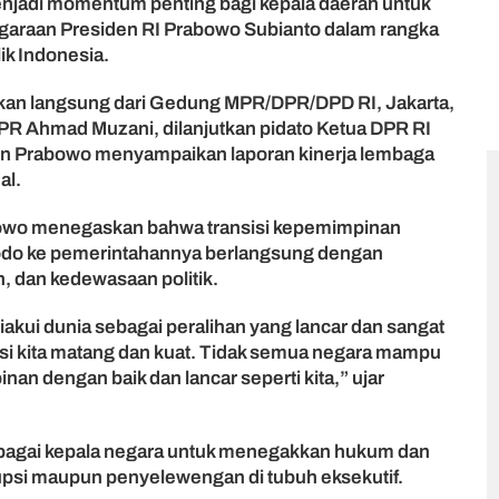
enjadi momentum penting bagi kepala daerah untuk
araan Presiden RI Prabowo Subianto dalam rangka
k Indonesia.
arkan langsung dari Gedung MPR/DPR/DPD RI, Jakarta,
PR Ahmad Muzani, dilanjutkan pidato Ketua DPR RI
en Prabowo menyampaikan laporan kinerja lembaga
al.
bowo menegaskan bahwa transisi kepemimpinan
dodo ke pemerintahannya berlangsung dengan
 dan kedewasaan politik.
akui dunia sebagai peralihan yang lancar dan sangat
si kita matang dan kuat. Tidak semua negara mampu
an dengan baik dan lancar seperti kita,” ujar
agai kepala negara untuk menegakkan hukum dan
psi maupun penyelewengan di tubuh eksekutif.