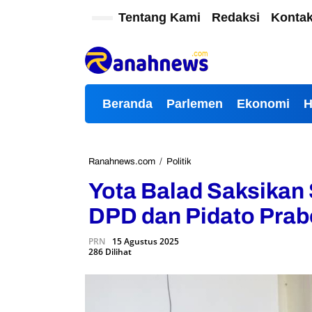
L
Tentang Kami
Redaksi
Konta
e
w
a
t
i
k
Beranda
Parlemen
Ekonomi
e
k
o
n
t
Ranahnews.com
/
Politik
Y
e
o
Yota Balad Saksika
n
t
a
DPD dan Pidato Pra
B
a
PRN
15 Agustus 2025
l
286 Dilihat
a
d
S
a