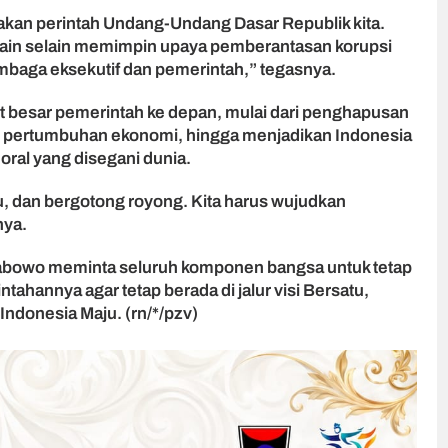
kan perintah Undang-Undang Dasar Republik kita.
an lain selain memimpin upaya pemberantasan korupsi
baga eksekutif dan pemerintah,” tegasnya.
 besar pemerintah ke depan, mulai dari penghapusan
 pertumbuhan ekonomi, hingga menjadikan Indonesia
ral yang disegani dunia.
u, dan bergotong royong. Kita harus wujudkan
nya.
abowo meminta seluruh komponen bangsa untuk tetap
ahannya agar tetap berada di jalur visi Bersatu,
Indonesia Maju. (rn/*/pzv)