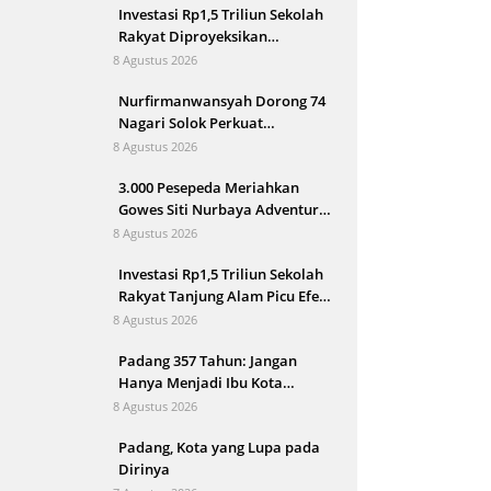
Investasi Rp1,5 Triliun Sekolah
Rakyat Diproyeksikan
Gerakkan Ekonomi Tanjung
8 Agustus 2026
Alam
Nurfirmanwansyah Dorong 74
Nagari Solok Perkuat
Transformasi Digital
8 Agustus 2026
3.000 Pesepeda Meriahkan
Gowes Siti Nurbaya Adventure-
X Padang
8 Agustus 2026
Investasi Rp1,5 Triliun Sekolah
Rakyat Tanjung Alam Picu Efek
Domino Ekonomi
8 Agustus 2026
Padang 357 Tahun: Jangan
Hanya Menjadi Ibu Kota
Sumbar
8 Agustus 2026
Padang, Kota yang Lupa pada
Dirinya