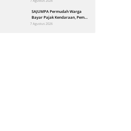
7 Agustus 2026
SAJUMPA Permudah Warga
Bayar Pajak Kendaraan, Pemko
Pariaman Jemput Bola
7 Agustus 2026