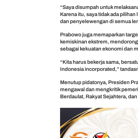
o
“Saya disumpah untuk melaksana
Karena itu, saya tidak ada pilih
dan penyelewengan di semua lem
Prabowo juga memaparkan target
kemiskinan ekstrem, mendorong
sebagai kekuatan ekonomi dan mo
“Kita harus bekerja sama, bersat
Indonesia incorporated,” tandas
Menutup pidatonya, Presiden Pr
mengawal dan mengkritik pemerint
Berdaulat, Rakyat Sejahtera, dan 