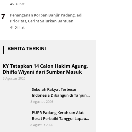
Nasional
46 Dilihat
Penanganan Korban Banjir Padang Jadi
7
Prioritas, Cerint Salurkan Bantuan
44 Dilihat
BERITA TERKINI
KY Tetapkan 14 Calon Hakim Agung,
Dhifla Wiyani dari Sumbar Masuk
8 Agustus 2026
Sekolah Rakyat Terbesar
Indonesia Dibangun di Tanjung
Alam
8 Agustus 2026
PUPR Padang Kerahkan Alat
Berat Perbaiki Tanggul Lapau
Munggu
8 Agustus 2026