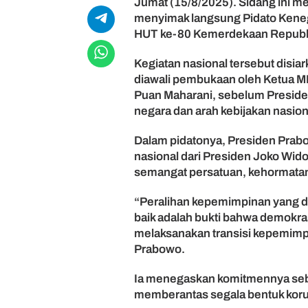
Jumat (15/8/2025). Sidang ini m
D
menyimak langsung Pidato Keneg
P
HUT ke-80 Kemerdekaan Republi
R
-
Kegiatan nasional tersebut disi
D
diawali pembukaan oleh Ketua M
P
Puan Maharani, sebelum Presid
D
d
negara dan arah kebijakan nasion
a
n
Dalam pidatonya, Presiden Pra
P
nasional dari Presiden Joko Wi
i
semangat persatuan, kehormatan,
d
a
“Peralihan kepemimpinan yang di
t
baik adalah bukti bahwa demokra
o
P
melaksanakan transisi kepemimpin
r
Prabowo.
a
b
Ia menegaskan komitmennya seb
o
memberantas segala bentuk koru
w