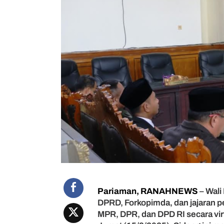
k
s
i
k
a
n
S
i
d
a
n
g
T
a
h
u
n
a
n
Pariaman, RANAHNEWS
– Wali
M
DPRD, Forkopimda, dan jajaran 
P
R
MPR, DPR, dan DPD RI secara virt
-