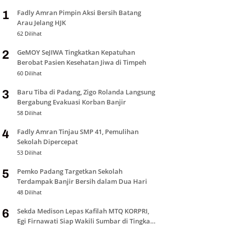
Fadly Amran Pimpin Aksi Bersih Batang
1
Arau Jelang HJK
62 Dilihat
GeMOY SeJIWA Tingkatkan Kepatuhan
2
Berobat Pasien Kesehatan Jiwa di Timpeh
60 Dilihat
Baru Tiba di Padang, Zigo Rolanda Langsung
3
Bergabung Evakuasi Korban Banjir
58 Dilihat
Fadly Amran Tinjau SMP 41, Pemulihan
4
Sekolah Dipercepat
53 Dilihat
Pemko Padang Targetkan Sekolah
5
Terdampak Banjir Bersih dalam Dua Hari
48 Dilihat
Sekda Medison Lepas Kafilah MTQ KORPRI,
6
Egi Firnawati Siap Wakili Sumbar di Tingkat