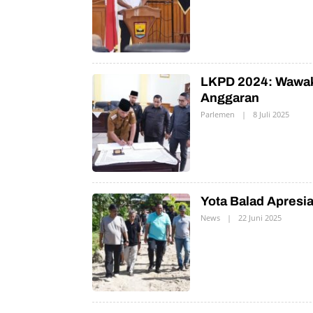
H
P
R
N
LKPD 2024: Wawak
Anggaran
Parlemen
|
8 Juli 2025
O
L
E
H
P
R
N
Yota Balad Apresi
News
|
22 Juni 2025
O
L
E
H
P
R
N