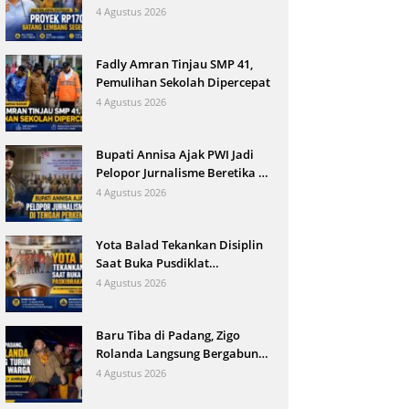
Berjalan
4 Agustus 2026
Fadly Amran Tinjau SMP 41,
Pemulihan Sekolah Dipercepat
4 Agustus 2026
Bupati Annisa Ajak PWI Jadi
Pelopor Jurnalisme Beretika di
Tengah Perkembangan AI
4 Agustus 2026
Yota Balad Tekankan Disiplin
Saat Buka Pusdiklat
Paskibraka Pariaman
4 Agustus 2026
Baru Tiba di Padang, Zigo
Rolanda Langsung Bergabung
Evakuasi Korban Banjir
4 Agustus 2026