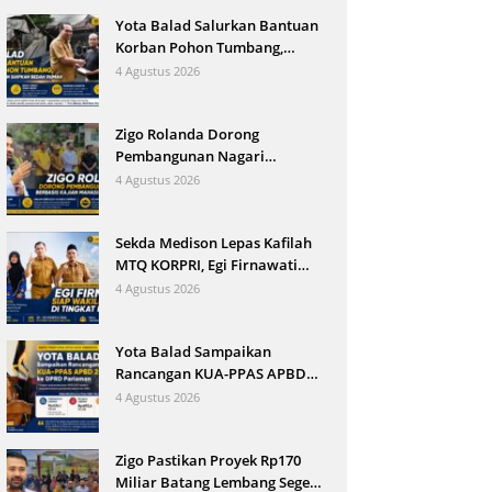
Dingin
Yota Balad Salurkan Bantuan
Korban Pohon Tumbang,
Pemkot Pariaman Siapkan
4 Agustus 2026
Bedah Rumah
Zigo Rolanda Dorong
Pembangunan Nagari
Berbasis Kajian Mahasiswa
4 Agustus 2026
KKN UNP
Sekda Medison Lepas Kafilah
MTQ KORPRI, Egi Firnawati
Siap Wakili Sumbar di Tingkat
4 Agustus 2026
Nasional
Yota Balad Sampaikan
Rancangan KUA-PPAS APBD
Kota Pariaman 2027 ke DPRD
4 Agustus 2026
Zigo Pastikan Proyek Rp170
Miliar Batang Lembang Segera