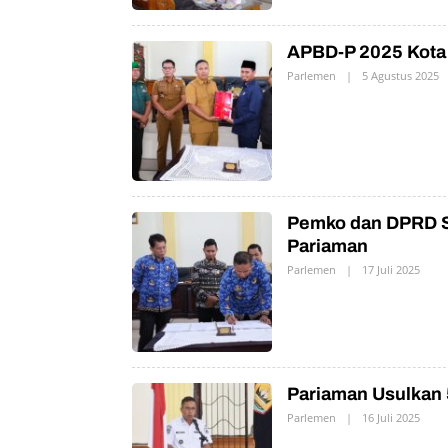
N
APBD-P 2025 Kota
Parlemen
|
5 Agustus 2025
O
L
E
H
P
R
N
Pemko dan DPRD S
Pariaman
Parlemen
|
17 Juli 2025
O
L
E
H
P
R
N
Pariaman Usulkan 
Parlemen
|
16 Juli 2025
O
L
E