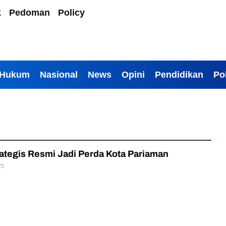
k
Pedoman
Policy
Hukum
Nasional
News
Opini
Pendidikan
Pol
ategis Resmi Jadi Perda Kota Pariaman
25
O
L
E
H
P
R
N