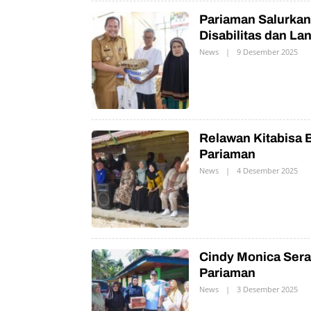
Pariaman Salurka
Disabilitas dan La
News
|
9 Desember 2025
O
L
E
H
P
R
N
Relawan Kitabisa 
Pariaman
News
|
4 Desember 2025
O
L
E
H
P
R
N
Cindy Monica Ser
Pariaman
News
|
3 Desember 2025
O
L
E