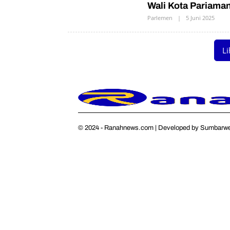
Wali Kota Pariam
Parlemen
|
5 Juni 2025
O
L
E
H
P
Li
R
N
© 2024 - Ranahnews.com | Developed by Sumbarweb