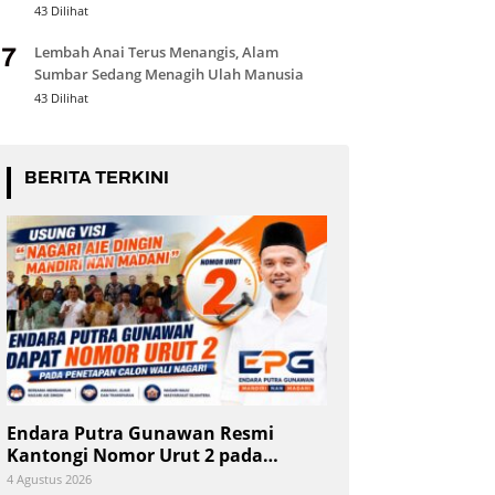
43 Dilihat
Lembah Anai Terus Menangis, Alam
7
Sumbar Sedang Menagih Ulah Manusia
43 Dilihat
BERITA TERKINI
Endara Putra Gunawan Resmi
Kantongi Nomor Urut 2 pada
Penetapan Calon Wali Nagari Aie
4 Agustus 2026