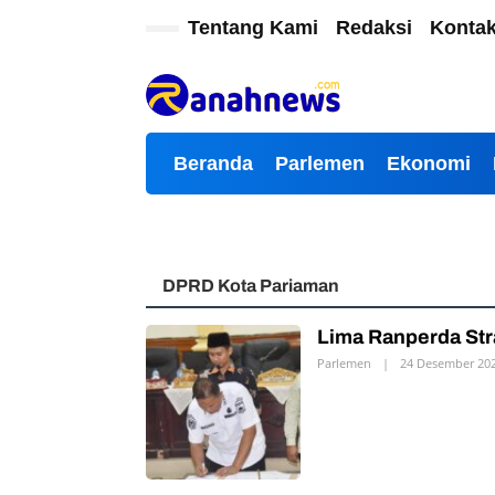
L
Tentang Kami
Redaksi
Konta
e
w
a
t
i
k
Beranda
Parlemen
Ekonomi
e
k
o
n
t
e
DPRD Kota Pariaman
n
Lima Ranperda Str
Parlemen
|
24 Desember 20