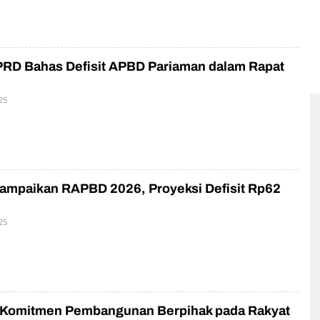
PRD Bahas Defisit APBD Pariaman dalam Rapat
25
O
L
E
H
P
R
N
ampaikan RAPBD 2026, Proyeksi Defisit Rp62
25
O
L
E
H
P
R
N
 Komitmen Pembangunan Berpihak pada Rakyat