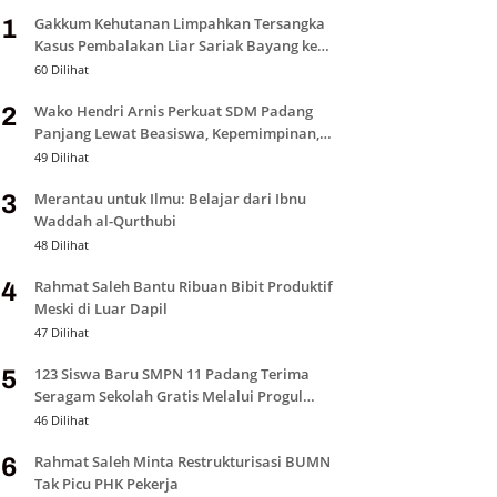
Gakkum Kehutanan Limpahkan Tersangka
1
Kasus Pembalakan Liar Sariak Bayang ke
Kejari Solok
60 Dilihat
Wako Hendri Arnis Perkuat SDM Padang
2
Panjang Lewat Beasiswa, Kepemimpinan,
dan Bantuan Pendidikan
49 Dilihat
Merantau untuk Ilmu: Belajar dari Ibnu
3
Waddah al-Qurthubi
48 Dilihat
Rahmat Saleh Bantu Ribuan Bibit Produktif
4
Meski di Luar Dapil
47 Dilihat
123 Siswa Baru SMPN 11 Padang Terima
5
Seragam Sekolah Gratis Melalui Progul
Padang Juara
46 Dilihat
Rahmat Saleh Minta Restrukturisasi BUMN
6
Tak Picu PHK Pekerja