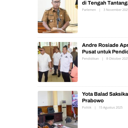
di Tengah Tantang
Parlemen
|
3 November 202
Andre Rosiade Apr
Pusat untuk Pendi
Pendidikan
|
8 Oktober 202
Yota Balad Saksi
Prabowo
Politik
|
15 Agustus 2025
O
L
E
H
P
R