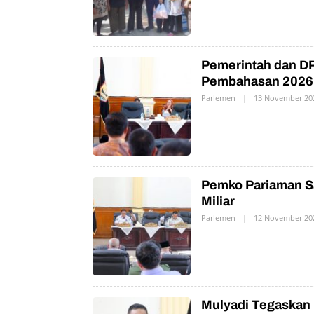
H
P
R
N
Pemerintah dan D
Pembahasan 2026
Parlemen
|
13 November 20
Pemko Pariaman S
Miliar
Parlemen
|
12 November 20
Mulyadi Tegaskan