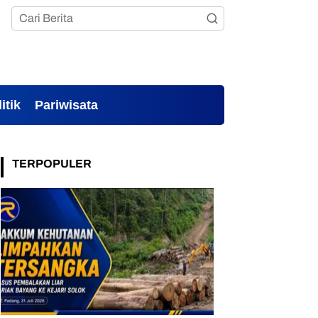
itik
Pariwisata
TERPOPULER