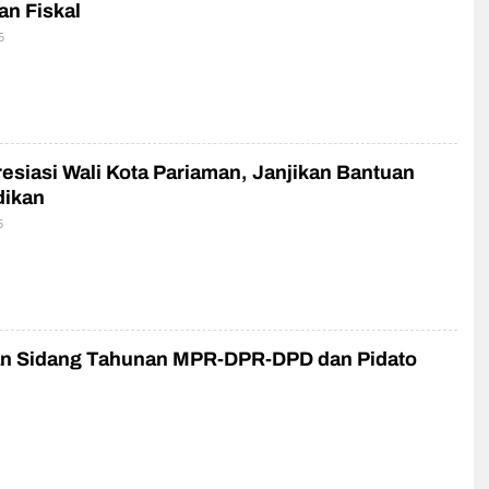
an Fiskal
5
O
L
E
H
P
R
N
esiasi Wali Kota Pariaman, Janjikan Bantuan
dikan
5
O
L
E
H
P
R
N
kan Sidang Tahunan MPR-DPR-DPD dan Pidato