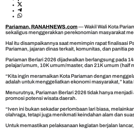
Pariaman, RANAHNEWS.com
— Wakil Wali Kota Paria
sekaligus menggerakkan perekonomian masyarakat melal
Hal itu disampaikannya saat memimpin rapat finalisasi P
Pariaman, jajaran dinas terkait, komunitas, dan panitia p
Pariaman Berlari 2026 dijadwalkan berlangsung pada 14 
pelajar/umum, 10K umum/master, dan 21K umum (half marat
“Kita ingin meramaikan Kota Pariaman dengan menggelar
adalah untuk menggeliatkan ekonomi masyarakat,” kata 
Menurutnya, Pariaman Berlari 2026 tidak hanya menjadi 
promosi potensi wisata daerah.
“Iven ini bukan sekadar perlombaan lari biasa, melai
olahraga, tetapi juga menikmati keindahan alam dan sua
Untuk memastikan pelaksanaan kegiatan berjalan lancar,