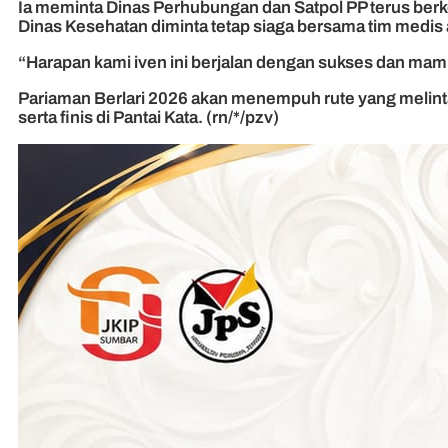
Ia meminta Dinas Perhubungan dan Satpol PP terus ber
Dinas Kesehatan diminta tetap siaga bersama tim medis
“Harapan kami iven ini berjalan dengan sukses dan mam
Pariaman Berlari 2026 akan menempuh rute yang melintas
serta finis di Pantai Kata. (rn/*/pzv)