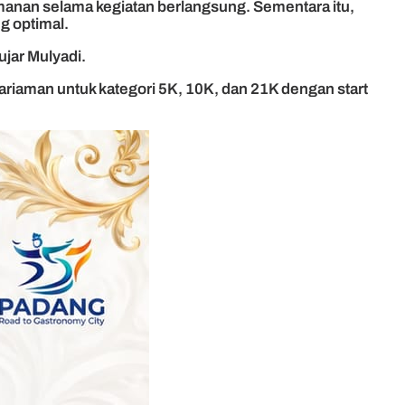
anan selama kegiatan berlangsung. Sementara itu,
g optimal.
jar Mulyadi.
ariaman untuk kategori 5K, 10K, dan 21K dengan start