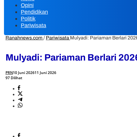
Opini
Pendidikan
Politik
Pariwisata
Ranahnews.com
/
Pariwisata
Mulyadi: Pariaman Berlari 20
Mulyadi: Pariaman Berlari 20
PRN
10 Juni 2026
11 Juni 2026
97 Dilihat