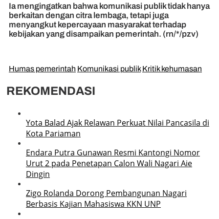
Ia mengingatkan bahwa komunikasi publik tidak hanya
berkaitan dengan citra lembaga, tetapi juga
menyangkut kepercayaan masyarakat terhadap
kebijakan yang disampaikan pemerintah. (rn/*/pzv)
Humas pemerintah
Komunikasi publik
Kritik kehumasan
REKOMENDASI
Yota Balad Ajak Relawan Perkuat Nilai Pancasila di
Kota Pariaman
Endara Putra Gunawan Resmi Kantongi Nomor
Urut 2 pada Penetapan Calon Wali Nagari Aie
Dingin
Zigo Rolanda Dorong Pembangunan Nagari
Berbasis Kajian Mahasiswa KKN UNP