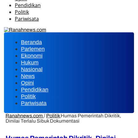
Pendidikan
Politik
Pariwisata
Beranda
Parlemen
Ekonomi
Hukum
Nasional
News
Opini
Pendidikan
Politik
Pariwisata
Ranahnews.com
/
Politik
Humas Pemerintah Dikritik,
Dinilai Terlalu Sibuk Dokumentasi