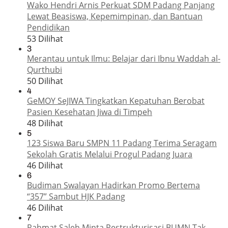
Wako Hendri Arnis Perkuat SDM Padang Panjang
Lewat Beasiswa, Kepemimpinan, dan Bantuan
Pendidikan
53 Dilihat
3
Merantau untuk Ilmu: Belajar dari Ibnu Waddah al-
Qurthubi
50 Dilihat
4
GeMOY SeJIWA Tingkatkan Kepatuhan Berobat
Pasien Kesehatan Jiwa di Timpeh
48 Dilihat
5
123 Siswa Baru SMPN 11 Padang Terima Seragam
Sekolah Gratis Melalui Progul Padang Juara
46 Dilihat
6
Budiman Swalayan Hadirkan Promo Bertema
“357” Sambut HJK Padang
46 Dilihat
7
Rahmat Saleh Minta Restrukturisasi BUMN Tak