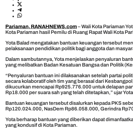
Pariaman, RANAHNEWS.com
– Wali Kota Pariaman Yo
Kota Pariaman hasil Pemilu di Ruang Rapat Wali Kota Pa
Yota Balad mengatakan bantuan keuangan tersebut meru
pelaksanaan pendidikan politik bagi anggota dan masya
Dalam sambutannya, Yota menjelaskan penyaluran bantuan 
yang melibatkan Badan Kesatuan Bangsa dan Politik (K
“Penyaluran bantuan ini dilaksanakan setelah partai polit
secara kolaboratif oleh tim yang berasal dari Kesbang
dikucurkan mencapai Rp925.776.000 untuk delapan partai 
Rp18.000 per suara sah yang telah ditetapkan,” ujar Yota
Bantuan keuangan tersebut disalurkan kepada PKS se
Rp120.024.000, NasDem Rp86.058.000, Gerindra Rp70
Yota berharap bantuan yang diberikan dapat dimanfaatk
yang kondusif di Kota Pariaman.