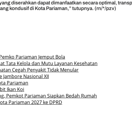
 yang diserahkan dapat dimanfaatkan secara optimal, trans
ng kondusif di Kota Pariaman,” tutupnya. (rn/*/pzv)
Pemko Pariaman Jemput Bola
at Tata Kelola dan Mutu Layanan Kesehatan
hatan Cegah Penyakit Tidak Menular
 Jambore Nasional XII
Kota Pariaman
it Ikan Koi
ng, Pemkot Pariaman Siapkan Bedah Rumah
ota Pariaman 2027 ke DPRD