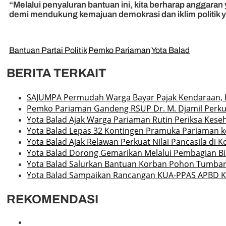
“Melalui penyaluran bantuan ini, kita berharap anggaran
demi mendukung kemajuan demokrasi dan iklim politik ya
Bantuan Partai Politik
Pemko Pariaman
Yota Balad
BERITA TERKAIT
SAJUMPA Permudah Warga Bayar Pajak Kendaraan, 
Pemko Pariaman Gandeng RSUP Dr. M. Djamil Perku
Yota Balad Ajak Warga Pariaman Rutin Periksa Kese
Yota Balad Lepas 32 Kontingen Pramuka Pariaman ke
Yota Balad Ajak Relawan Perkuat Nilai Pancasila di 
Yota Balad Dorong Gemarikan Melalui Pembagian Bib
Yota Balad Salurkan Bantuan Korban Pohon Tumba
Yota Balad Sampaikan Rancangan KUA-PPAS APBD K
REKOMENDASI