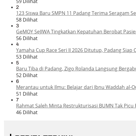
59 Dilihat
2
123 Siswa Baru SMPN 11 Padang Terima Seragam Sek
58 Dilihat
3
GeMOY SeJIWA Tingkatkan Kepatuhan Berobat Pasien
56 Dilihat
4
Yamaha Cup Race Seri II 2026 Ditutup, Padang Siap 
53 Dilihat
5
Baru Tiba di Padang, Zigo Rolanda Langsung Bergab
52 Dilihat
6
Merantau untuk Ilmu: Belajar dari Ibnu Waddah al-Q
51 Dilihat
7
Rahmat Saleh Minta Restrukturisasi BUMN Tak Picu 
46 Dilihat