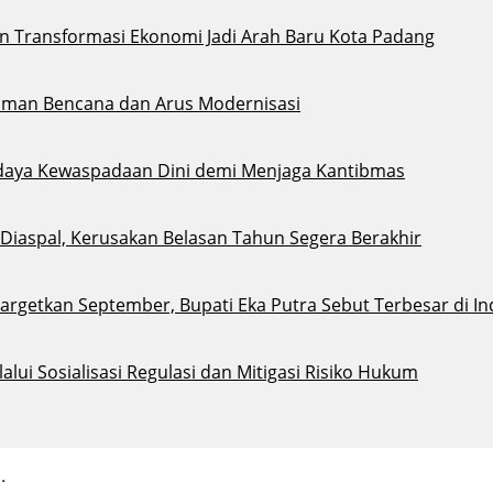
an Transformasi Ekonomi Jadi Arah Baru Kota Padang
aman Bencana dan Arus Modernisasi
daya Kewaspadaan Dini demi Menjaga Kantibmas
i Diaspal, Kerusakan Belasan Tahun Segera Berakhir
argetkan September, Bupati Eka Putra Sebut Terbesar di I
ui Sosialisasi Regulasi dan Mitigasi Risiko Hukum
.