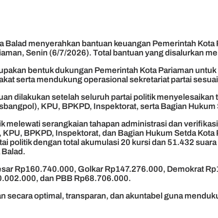
ta Balad menyerahkan bantuan keuangan Pemerintah Kota Pa
riaman, Senin (6/7/2026). Total bantuan yang disalurkan 
pakan bentuk dukungan Pemerintah Kota Pariaman untuk m
rakat serta mendukung operasional sekretariat partai sesu
dilakukan setelah seluruh partai politik menyelesaikan tah
esbangpol), KPU, BPKPD, Inspektorat, serta Bagian Hukum 
ik melewati serangkaian tahapan administrasi dan verifikasi 
pol, KPU, BPKPD, Inspektorat, dan Bagian Hukum Setda Kot
politik dengan total akumulasi 20 kursi dan 51.432 suara 
 Balad.
besar Rp160.740.000, Golkar Rp147.276.000, Demokrat R
.002.000, dan PBB Rp68.706.000.
an secara optimal, transparan, dan akuntabel guna menduku