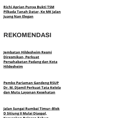
Richi Aprian Punya Bukti TSM
Pilkada Tanah Datar, Ke MK Jalan
Juang Nan Elegan
REKOMENDASI
Jembatan Hildesheim Resmi
Diresmikan, Perkuat
Persahabatan Padang dan Kota
Hildesheim
Pemko Pariaman Gandeng RSUP
Dr. M. Djamil Perkuat Tata Kelola
dan Mutu Layanan Kesehatan
Jalan Sungai Rumbai Timur–Blok
D Sitiung II Mulai Diaspal,
Kerusakan Belasan Tahun