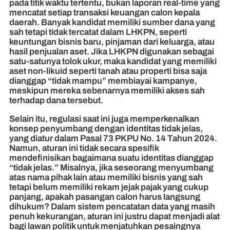
pada titik waktu tertentu, bukan laporan real-time yang
mencatat setiap transaksi keuangan calon kepala
daerah. Banyak kandidat memiliki sumber dana yang
sah tetapi tidak tercatat dalam LHKPN, seperti
keuntungan bisnis baru, pinjaman dari keluarga, atau
hasil penjualan aset. Jika LHKPN digunakan sebagai
satu-satunya tolok ukur, maka kandidat yang memiliki
aset non-likuid seperti tanah atau properti bisa saja
dianggap “tidak mampu” membiayai kampanye,
meskipun mereka sebenarnya memiliki akses sah
terhadap dana tersebut.
Selain itu, regulasi saat ini juga memperkenalkan
konsep penyumbang dengan identitas tidak jelas,
yang diatur dalam Pasal 73 PKPU No. 14 Tahun 2024.
Namun, aturan ini tidak secara spesifik
mendefinisikan bagaimana suatu identitas dianggap
“tidak jelas.” Misalnya, jika seseorang menyumbang
atas nama pihak lain atau memiliki bisnis yang sah
tetapi belum memiliki rekam jejak pajak yang cukup
panjang, apakah pasangan calon harus langsung
dihukum? Dalam sistem pencatatan data yang masih
penuh kekurangan, aturan ini justru dapat menjadi alat
bagi lawan politik untuk menjatuhkan pesaingnya