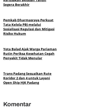
Segera Berakhir
Pemkab Dharmasraya Perkuat
Tata Kelola PBJ melalui
Sosialisasi Regulasi dan Mitigasi
Risiko Hukum
Yota Balad Ajak Warga Pariaman
Rutin Periksa Kesehatan Cegah
Penyakit Tidak Menular
Trans Padang Sesuaikan Rute
Koridor 2 dan 4 untuk Layani
Open Ship HJK Padang
Komentar