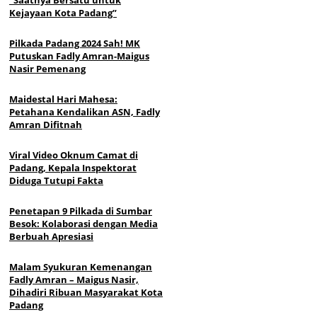
Kejayaan Kota Padang”
Pilkada Padang 2024 Sah! MK
Putuskan Fadly Amran-Maigus
Nasir Pemenang
Maidestal Hari Mahesa:
Petahana Kendalikan ASN, Fadly
Amran Difitnah
Viral Video Oknum Camat di
Padang, Kepala Inspektorat
Diduga Tutupi Fakta
Penetapan 9 Pilkada di Sumbar
Besok: Kolaborasi dengan Media
Berbuah Apresiasi
Malam Syukuran Kemenangan
Fadly Amran – Maigus Nasir,
Dihadiri Ribuan Masyarakat Kota
Padang