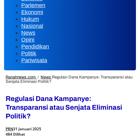
Parlemen
Ekonomi
Hukum
Nasional
News
Opini
Pendidikan
Politik
Pariwisata
Ranahnews.com
/
News
Regulasi Dana Kampanye: Transparansi atau
Senjata Eliminasi Politik?
Regulasi Dana Kampanye:
Transparansi atau Senjata Eliminasi
Politik?
PRN
31 Januari 2025
484 Dilihat