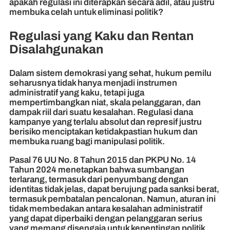
apakah regulasi ini diterapkan secara adil, atau justru
membuka celah untuk eliminasi politik?
Regulasi yang Kaku dan Rentan
Disalahgunakan
Dalam sistem demokrasi yang sehat, hukum pemilu
seharusnya tidak hanya menjadi instrumen
administratif yang kaku, tetapi juga
mempertimbangkan niat, skala pelanggaran, dan
dampak riil dari suatu kesalahan. Regulasi dana
kampanye yang terlalu absolut dan represif justru
berisiko menciptakan ketidakpastian hukum dan
membuka ruang bagi manipulasi politik.
Pasal 76 UU No. 8 Tahun 2015 dan PKPU No. 14
Tahun 2024 menetapkan bahwa sumbangan
terlarang, termasuk dari penyumbang dengan
identitas tidak jelas, dapat berujung pada sanksi berat,
termasuk pembatalan pencalonan. Namun, aturan ini
tidak membedakan antara kesalahan administratif
yang dapat diperbaiki dengan pelanggaran serius
yang memang disengaja untuk kepentingan politik