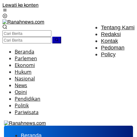
Lewati ke konten
Tentang Kami
Redaksi
Kontak
Pedoman
Beranda
Policy
Parlemen
Ekonomi
Hukum
Nasional
News
Opini
Pendidikan
Politik
Pariwisata
Beranda