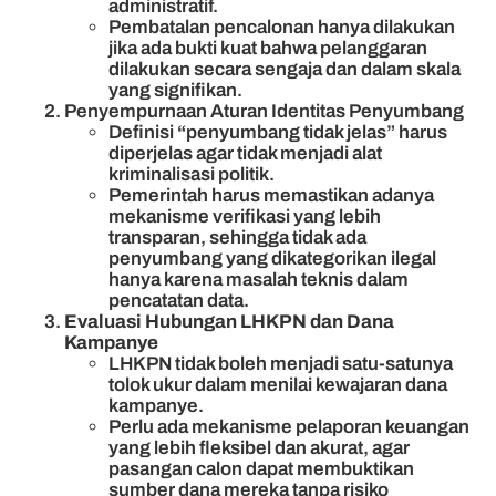
administratif.
Pembatalan pencalonan hanya dilakukan
jika ada bukti kuat bahwa pelanggaran
dilakukan secara sengaja dan dalam skala
yang signifikan.
Penyempurnaan Aturan Identitas Penyumbang
Definisi
“
penyumbang tidak jelas” harus
diperjelas agar tidak menjadi alat
kriminalisasi politik.
Pemerintah harus memastikan adanya
mekanisme verifikasi yang lebih
transparan, sehingga tidak ada
penyumbang yang dikategorikan ilegal
hanya karena masalah teknis dalam
pencatatan data.
Evaluasi Hubungan LHKPN dan Dana
Kampanye
LHKPN tidak boleh menjadi satu-satunya
tolok ukur dalam menilai kewajaran dana
kampanye.
Perlu ada mekanisme pelaporan keuangan
yang lebih fleksibel dan akurat, agar
pasangan calon dapat membuktikan
sumber dana mereka tanpa risiko