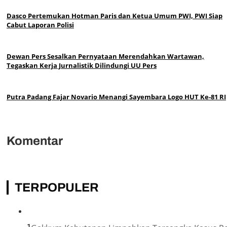
Dasco Pertemukan Hotman Paris dan Ketua Umum PWI, PWI Siap
Cabut Laporan Polisi
Dewan Pers Sesalkan Pernyataan Merendahkan Wartawan,
Tegaskan Kerja Jurnalistik Dilindungi UU Pers
Putra Padang Fajar Novario Menangi Sayembara Logo HUT Ke-81 RI
Komentar
TERPOPULER
1