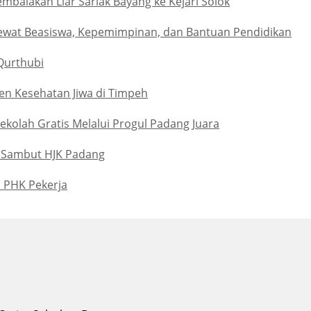
alakan Liar Sariak Bayang ke Kejari Solok
ewat Beasiswa, Kepemimpinan, dan Bantuan Pendidikan
Qurthubi
n Kesehatan Jiwa di Timpeh
kolah Gratis Melalui Progul Padang Juara
 Sambut HJK Padang
u PHK Pekerja