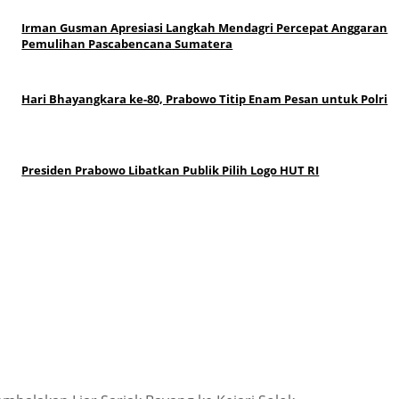
Irman Gusman Apresiasi Langkah Mendagri Percepat Anggaran
Pemulihan Pascabencana Sumatera
Hari Bhayangkara ke-80, Prabowo Titip Enam Pesan untuk Polri
Presiden Prabowo Libatkan Publik Pilih Logo HUT RI