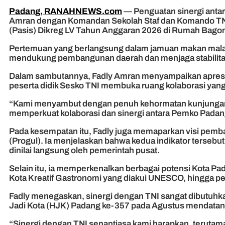
Padang, RANAHNEWS.com
— Penguatan sinergi antar
Amran dengan Komandan Sekolah Staf dan Komando TNI (
(Pasis) Dikreg LV Tahun Anggaran 2026 di Rumah Bago
Pertemuan yang berlangsung dalam jamuan makan mal
mendukung pembangunan daerah dan menjaga stabilit
Dalam sambutannya, Fadly Amran menyampaikan apresia
peserta didik Sesko TNI membuka ruang kolaborasi yang
“Kami menyambut dengan penuh kehormatan kunjungan B
memperkuat kolaborasi dan sinergi antara Pemko Pada
Pada kesempatan itu, Fadly juga memaparkan visi pemba
(Progul). Ia menjelaskan bahwa kedua indikator tersebut 
dinilai langsung oleh pemerintah pusat.
Selain itu, ia memperkenalkan berbagai potensi Kota Pa
Kota Kreatif Gastronomi yang diakui UNESCO, hingga pe
Fadly menegaskan, sinergi dengan TNI sangat dibutuhk
Jadi Kota (HJK) Padang ke-357 pada Agustus mendatan
“Sinergi dengan TNI senantiasa kami harapkan, terutam