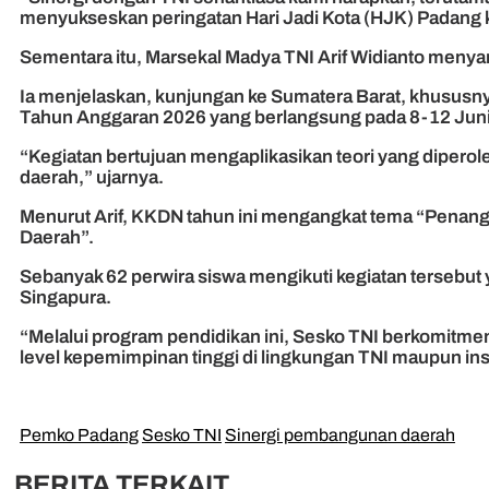
menyukseskan peringatan Hari Jadi Kota (HJK) Padang
Sementara itu, Marsekal Madya TNI Arif Widianto meny
Ia menjelaskan, kunjungan ke Sumatera Barat, khususny
Tahun Anggaran 2026 yang berlangsung pada 8-12 Juni
“Kegiatan bertujuan mengaplikasikan teori yang diperole
daerah,” ujarnya.
Menurut Arif, KKDN tahun ini mengangkat tema “Penang
Daerah”.
Sebanyak 62 perwira siswa mengikuti kegiatan tersebut yang
Singapura.
“Melalui program pendidikan ini, Sesko TNI berkomitme
level kepemimpinan tinggi di lingkungan TNI maupun inst
Pemko Padang
Sesko TNI
Sinergi pembangunan daerah
BERITA TERKAIT