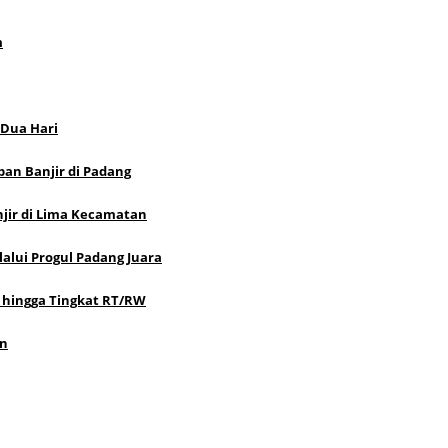
m
 Dua Hari
an Banjir di Padang
jir di Lima Kecamatan
alui Progul Padang Juara
 hingga Tingkat RT/RW
an