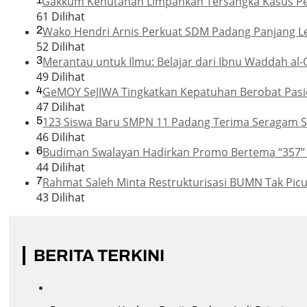
Gakkum Kehutanan Limpahkan Tersangka Kasus Pemb
61 Dilihat
2
Wako Hendri Arnis Perkuat SDM Padang Panjang L
52 Dilihat
3
Merantau untuk Ilmu: Belajar dari Ibnu Waddah al-
49 Dilihat
4
GeMOY SeJIWA Tingkatkan Kepatuhan Berobat Pasie
47 Dilihat
5
123 Siswa Baru SMPN 11 Padang Terima Seragam Se
46 Dilihat
6
Budiman Swalayan Hadirkan Promo Bertema “357”
44 Dilihat
7
Rahmat Saleh Minta Restrukturisasi BUMN Tak Pic
43 Dilihat
BERITA TERKINI