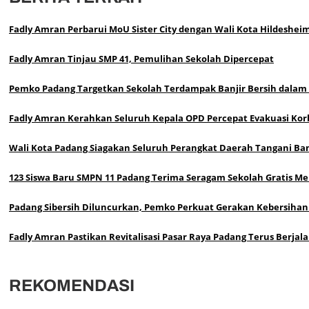
Fadly Amran Perbarui MoU Sister City dengan Wali Kota Hildeshei
Fadly Amran Tinjau SMP 41, Pemulihan Sekolah Dipercepat
Pemko Padang Targetkan Sekolah Terdampak Banjir Bersih dalam
Fadly Amran Kerahkan Seluruh Kepala OPD Percepat Evakuasi Korb
Wali Kota Padang Siagakan Seluruh Perangkat Daerah Tangani Ban
123 Siswa Baru SMPN 11 Padang Terima Seragam Sekolah Gratis Mel
Padang Sibersih Diluncurkan, Pemko Perkuat Gerakan Kebersihan
Fadly Amran Pastikan Revitalisasi Pasar Raya Padang Terus Berjal
REKOMENDASI