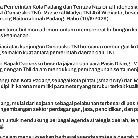
a Pemerintah Kota Padang dan Tentara Nasional Indonesia 
Dansesko TNI), Marsekal Madya TNI Arif Widianto, beserta
njong Baiturrahmah Padang, Rabu (10/6/2026).
am tersebut menjadi momentum mempererat hubungan kel
as keamanan.
si atas kunjungan Dansesko TNI bersama rombongan ke K
 semakin kuat antara pemerintah daerah dan TNI.
apak Dansesko beserta jajaran dan para Pasis Dikreg LV
ng dengan TNI dalam mendukung pembangunan serta menjag
ngunan Kota Padang sebagai kota pintar (smart city) dan
dipilih karena memiliki parameter yang terukur terkait kual
dang, mulai dari sejarah sebagai pelabuhan terbesar di pe
ngembangan sektor perdagangan, jasa, pendidikan, dan pa
an untuk mendukung berbagai agenda strategis daerah, te
g.
a dalam menyukseskan berbagai agenda strategis daerah, 