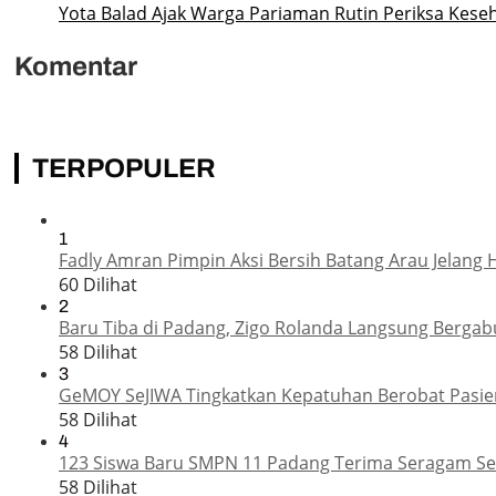
Yota Balad Ajak Warga Pariaman Rutin Periksa Kese
Komentar
TERPOPULER
1
Fadly Amran Pimpin Aksi Bersih Batang Arau Jelang 
60 Dilihat
2
Baru Tiba di Padang, Zigo Rolanda Langsung Bergab
58 Dilihat
3
GeMOY SeJIWA Tingkatkan Kepatuhan Berobat Pasien
58 Dilihat
4
123 Siswa Baru SMPN 11 Padang Terima Seragam Sek
58 Dilihat