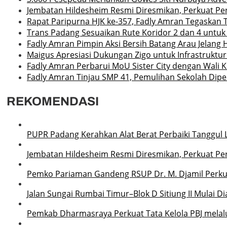
Jembatan Hildesheim Resmi Diresmikan, Perkuat P
Rapat Paripurna HJK ke-357, Fadly Amran Tegaskan 
Trans Padang Sesuaikan Rute Koridor 2 dan 4 untuk
Fadly Amran Pimpin Aksi Bersih Batang Arau Jelang 
Maigus Apresiasi Dukungan Zigo untuk Infrastruktu
Fadly Amran Perbarui MoU Sister City dengan Wali 
Fadly Amran Tinjau SMP 41, Pemulihan Sekolah Dipe
REKOMENDASI
PUPR Padang Kerahkan Alat Berat Perbaiki Tanggu
Jembatan Hildesheim Resmi Diresmikan, Perkuat P
Pemko Pariaman Gandeng RSUP Dr. M. Djamil Perku
Jalan Sungai Rumbai Timur–Blok D Sitiung II Mulai D
Pemkab Dharmasraya Perkuat Tata Kelola PBJ melalui