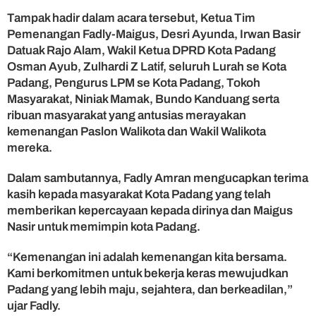
u
Tampak hadir dalam acara tersebut, Ketua Tim
s
Pemenangan Fadly-Maigus, Desri Ayunda, Irwan Basir
N
Datuak Rajo Alam, Wakil Ketua DPRD Kota Padang
a
Osman Ayub, Zulhardi Z Latif, seluruh Lurah se Kota
s
i
Padang, Pengurus LPM se Kota Padang, Tokoh
r
Masyarakat, Niniak Mamak, Bundo Kanduang serta
,
ribuan masyarakat yang antusias merayakan
D
kemenangan Paslon Walikota dan Wakil Walikota
i
mereka.
h
a
Dalam sambutannya, Fadly Amran mengucapkan terima
d
kasih kepada masyarakat Kota Padang yang telah
i
r
memberikan kepercayaan kepada dirinya dan Maigus
i
Nasir untuk memimpin kota Padang.
R
i
“Kemenangan ini adalah kemenangan kita bersama.
b
Kami berkomitmen untuk bekerja keras mewujudkan
u
Padang yang lebih maju, sejahtera, dan berkeadilan,”
a
ujar Fadly.
n