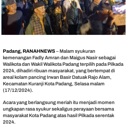
m
e
n
a
n
g
a
n
F
Padang, RANAHNEWS
– Malam syukuran
a
kemenangan Fadly Amran dan Maigus Nasir sebagai
d
l
Walikota dan Wakil Walikota Padang terpilih pada Pilkada
y
2024, dihadiri ribuan masyarakat, yang bertempat di
A
areal kolam pancing Irwan Basir Datuak Rajo Alam,
m
Kecamatan Kuranji Kota Padang, Selasa malam
r
(17/12/2024).
a
n
Acara yang berlangsung meriah itu menjadi momen
-
ungkapan rasa syukur sekaligus perayaan bersama
M
a
masyarakat Kota Padang atas hasil Pilkada serentak
i
2024.
g