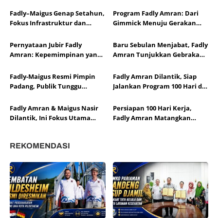
Fadly–Maigus Genap Setahun,
Program Fadly Amran: Dari
Fokus Infrastruktur dan
Gimmick Menuju Gerakan
Layanan
Kebijakan Publik yang Berani
Pernyataan Jubir Fadly
Baru Sebulan Menjabat, Fadly
Amran: Kepemimpinan yang
Amran Tunjukkan Gebrakan
Hadir Langsung di Tengah
Nyata di Padang
Warga Bukan untuk
Fadly-Maigus Resmi Pimpin
Fadly Amran Dilantik, Siap
Diperdebatkan
Padang, Publik Tunggu
Jalankan Program 100 Hari di
Realisasi Janji Kampanye
Kota Padang
Fadly Amran & Maigus Nasir
Persiapan 100 Hari Kerja,
Dilantik, Ini Fokus Utama
Fadly Amran Matangkan
Kepemimpinan Mereka
Program Prioritas Kota
Padang
REKOMENDASI