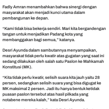
M
Fadly Amran menambahkan bahwa sinergi dengan
a
s
masyarakat akan menjadi kunci utama dalam
y
pembangunan ke depan.
a
r
“Kami tidak bisa bekerja sendiri. Mari kita bergandengan
a
tangan untuk menjadikan Padang kota yang
k
membanggakan bagi semua,” katanya.
a
t
Desri Ayunda dalam sambutannya menyampaikan,
K
o
masyarakat tidak perlu kwatir atas gugatan yang saat ini
t
sedang dilakukan oleh salah satu Paslon ke Mahkamah
a
Konstitusi (MK).
P
a
“Kita tidak perlu kwatir, selisih suara kita jauh yaitu 28
d
persen, sedangkan selisih suara yang bisa digugat ke
a
MK maksimal 2 persen. Jadi itu hanya bentuk ketidak
n
puasan paslon tersebut atas hasil pilkada yang
g
notabene mereka kalah,” kata Desri Ayunda.