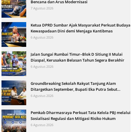
Bencana dan Arus Modernisasi
7 Agustus 2026
Ketua DPRD Sumbar Ajak Masyarakat Perkuat Budaya
Kewaspadaan Dini demi Menjaga Kantibmas
6 Agustus 2026
Jalan Sungai Rumbai Timur–Blok D Sitiung II Mulai
Diaspal, Kerusakan Belasan Tahun Segera Berakhir
6 Agustus 2026
Groundbreaking Sekolah Rakyat Tanjung Alam
Ditargetkan September, Bupati Eka Putra Sebut
Terbesar di Indonesia
6 Agustus 2026
Pemkab Dharmasraya Perkuat Tata Kelola PBJ melalui
Sosialisasi Regulasi dan Mitigasi Risiko Hukum
6 Agustus 2026