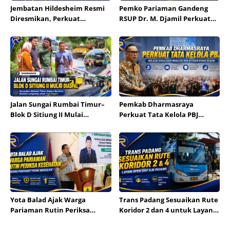
Jembatan Hildesheim Resmi
Pemko Pariaman Gandeng
Diresmikan, Perkuat
RSUP Dr. M. Djamil Perkuat
Persahabatan Padang dan
Tata Kelola dan Mutu
Kota Hildesheim
Layanan Kesehatan
Jalan Sungai Rumbai Timur–
Pemkab Dharmasraya
Blok D Sitiung II Mulai
Perkuat Tata Kelola PBJ
Diaspal, Kerusakan Belasan
melalui Sosialisasi Regulasi
Tahun Segera Berakhir
dan Mitigasi Risiko Hukum
Yota Balad Ajak Warga
Trans Padang Sesuaikan Rute
Pariaman Rutin Periksa
Koridor 2 dan 4 untuk Layani
Kesehatan Cegah Penyakit
Open Ship HJK Padang