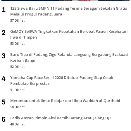
123 Siswa Baru SMPN 11 Padang Terima Seragam Sekolah Gratis
1
Melalui Progul Padang Juara
57 Dilihat
GeMOY SeJIWA Tingkatkan Kepatuhan Berobat Pasien Kesehatan
2
Jiwa di Timpeh
53 Dilihat
Baru Tiba di Padang, Zigo Rolanda Langsung Bergabung Evakuasi
3
Korban Banjir
52 Dilihat
Yamaha Cup Race Seri II 2026 Ditutup, Padang Siap Cetak
4
Pembalap Berprestasi
51 Dilihat
Merantau untuk Ilmu: Belajar dari Ibnu Waddah al-Qurthubi
5
50 Dilihat
Fadly Amran Pimpin Aksi Bersih Batang Arau Jelang HJK
6
48 Dilihat