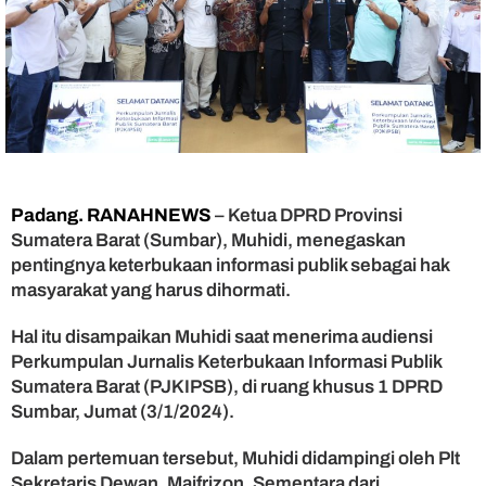
P
R
D
P
e
r
k
u
a
t
Padang. RANAHNEWS
– Ketua DPRD Provinsi
S
Sumatera Barat (Sumbar), Muhidi, menegaskan
i
pentingnya keterbukaan informasi publik sebagai hak
n
e
masyarakat yang harus dihormati.
r
g
Hal itu disampaikan Muhidi saat menerima audiensi
i
Perkumpulan Jurnalis Keterbukaan Informasi Publik
u
Sumatera Barat (PJKIPSB), di ruang khusus 1 DPRD
n
Sumbar, Jumat (3/1/2024).
t
u
Dalam pertemuan tersebut, Muhidi didampingi oleh Plt
k
Sekretaris Dewan, Maifrizon. Sementara dari
W