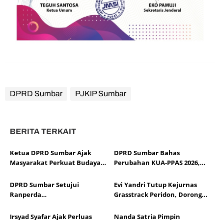
DPRD Sumbar
PJKIP Sumbar
BERITA TERKAIT
Ketua DPRD Sumbar Ajak
DPRD Sumbar Bahas
Masyarakat Perkuat Budaya
Perubahan KUA-PPAS 2026,
Kewaspadaan Dini demi
Sesuaikan APBD dengan
Menjaga Kantibmas
Dinamika Fiskal dan Ekonomi
DPRD Sumbar Setujui
Evi Yandri Tutup Kejurnas
Daerah
Ranperda
Grasstrack Peridon, Dorong
Pertanggungjawaban APBD
Lahirnya Pembalap
2025, Soroti Efektivitas
Berprestasi
Irsyad Syafar Ajak Perluas
Nanda Satria Pimpin