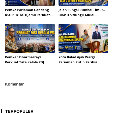
Pemko Pariaman Gandeng
Jalan Sungai Rumbai Timur–
RSUP Dr. M. Djamil Perkuat
Blok D Sitiung II Mulai
Tata Kelola dan Mutu
Diaspal, Kerusakan Belasan
Layanan Kesehatan
Tahun Segera Berakhir
Pemkab Dharmasraya
Yota Balad Ajak Warga
Perkuat Tata Kelola PBJ
Pariaman Rutin Periksa
melalui Sosialisasi Regulasi
Kesehatan Cegah Penyakit
dan Mitigasi Risiko Hukum
Tidak Menular
Komentar
TERPOPULER