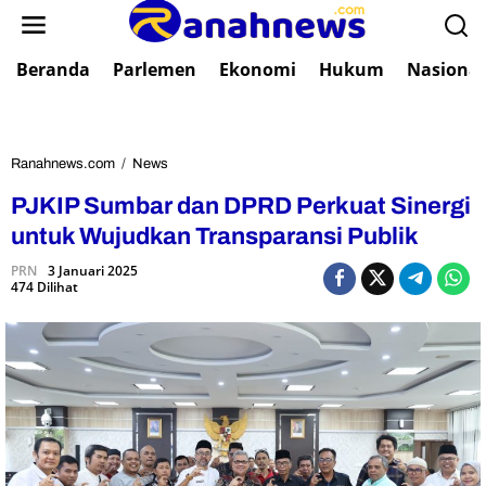
L
e
w
Beranda
Parlemen
Ekonomi
Hukum
Nasional
a
t
i
k
e
Ranahnews.com
/
News
P
k
J
PJKIP Sumbar dan DPRD Perkuat Sinergi
o
K
n
I
untuk Wujudkan Transparansi Publik
t
P
e
PRN
3 Januari 2025
S
474 Dilihat
n
u
m
b
a
r
d
a
n
D