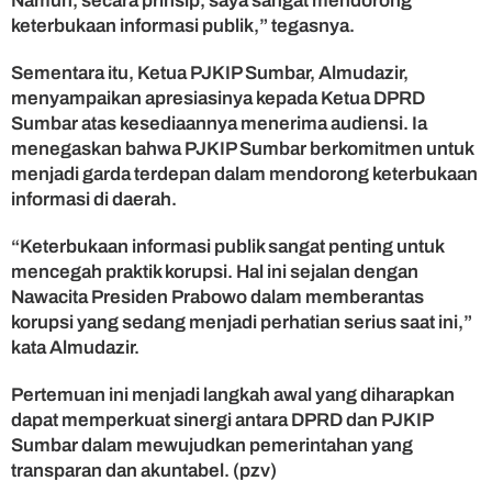
Namun, secara prinsip, saya sangat mendorong
l
keterbukaan informasi publik,” tegasnya.
i
k
Sementara itu, Ketua PJKIP Sumbar, Almudazir,
menyampaikan apresiasinya kepada Ketua DPRD
Sumbar atas kesediaannya menerima audiensi. Ia
menegaskan bahwa PJKIP Sumbar berkomitmen untuk
menjadi garda terdepan dalam mendorong keterbukaan
informasi di daerah.
“Keterbukaan informasi publik sangat penting untuk
mencegah praktik korupsi. Hal ini sejalan dengan
Nawacita Presiden Prabowo dalam memberantas
korupsi yang sedang menjadi perhatian serius saat ini,”
kata Almudazir.
Pertemuan ini menjadi langkah awal yang diharapkan
dapat memperkuat sinergi antara DPRD dan PJKIP
Sumbar dalam mewujudkan pemerintahan yang
transparan dan akuntabel. (pzv)