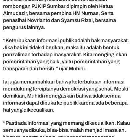
u
rombongan PJKIP Sumbar dipimpin oleh Ketua
j
Almudazir, bersama pembina HM Nurnas, Serta
u
penasihat Novrianto dan Syamsu Rizal, bersama
d
pengurus lainnya.
k
a
“Keterbukaan informasi publik adalah hak masyarakat.
n
Jika hak ini tidak diberikan, maka itu adalah bentuk
T
r
penzaliman terhadap masyarakat. Kita menginginkan
a
pemerintahan yang baik, yaitu pemerintahan yang
n
transparan dan bersih,” ujar Muhidi.
s
p
Ia juga menambahkan bahwa keterbukaan informasi
a
mendukung terciptanya demokrasi yang sehat. Meski
r
demikian, Muhidi menegaskan bahwa tidak semua
a
informasi dapat dibuka ke publik karena ada beberapa
n
s
hal yang dikecualikan.
i
P
“Pasti ada informasi yang memang dikecualikan. Kalau
u
semuanya dibuka, bisa-bisa malah menjadi masalah.
b