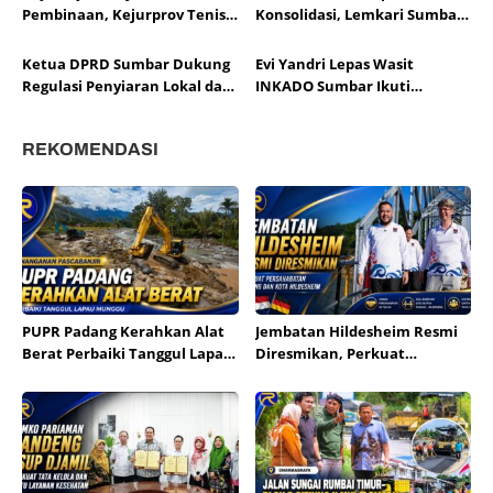
Kinerja Fiskal
Pembinaan, Kejurprov Tenis
Konsolidasi, Lemkari Sumbar
Meja Sumbar Jadi Ajang Cetak
Siapkan Rakor Susun Program
Atlet Berprestasi
2026
Ketua DPRD Sumbar Dukung
Evi Yandri Lepas Wasit
Regulasi Penyiaran Lokal dan
INKADO Sumbar Ikuti
Penguatan Literasi Media
Sertifikasi AKF Bangladesh
REKOMENDASI
PUPR Padang Kerahkan Alat
Jembatan Hildesheim Resmi
Berat Perbaiki Tanggul Lapau
Diresmikan, Perkuat
Munggu
Persahabatan Padang dan
Kota Hildesheim