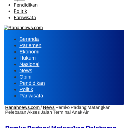
Pendidikan
Politik
Pariwisata
Beranda
Parlemen
Ekonomi
Hukum
Nasional
News
Opini
Pendidikan
Politik
Pariwisata
Ranahnews.com
/
News
Pemko Padang Matangkan
Pelebaran Akses Jalan Terminal Anak Air