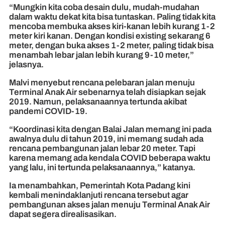
“Mungkin kita coba desain dulu, mudah-mudahan
dalam waktu dekat kita bisa tuntaskan. Paling tidak kita
mencoba membuka akses kiri-kanan lebih kurang 1-2
meter kiri kanan. Dengan kondisi existing sekarang 6
meter, dengan buka akses 1-2 meter, paling tidak bisa
menambah lebar jalan lebih kurang 9-10 meter,”
jelasnya.
Malvi menyebut rencana pelebaran jalan menuju
Terminal Anak Air sebenarnya telah disiapkan sejak
2019. Namun, pelaksanaannya tertunda akibat
pandemi COVID-19.
“Koordinasi kita dengan Balai Jalan memang ini pada
awalnya dulu di tahun 2019, ini memang sudah ada
rencana pembangunan jalan lebar 20 meter. Tapi
karena memang ada kendala COVID beberapa waktu
yang lalu, ini tertunda pelaksanaannya,” katanya.
Ia menambahkan, Pemerintah Kota Padang kini
kembali menindaklanjuti rencana tersebut agar
pembangunan akses jalan menuju Terminal Anak Air
dapat segera direalisasikan.