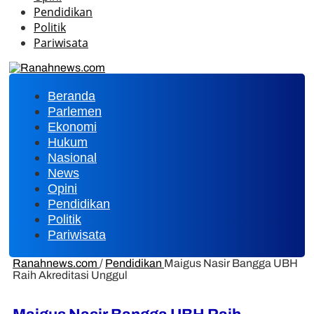
Pendidikan
Politik
Pariwisata
Beranda
Parlemen
Ekonomi
Hukum
Nasional
News
Opini
Pendidikan
Politik
Pariwisata
Ranahnews.com
/
Pendidikan
Maigus Nasir Bangga UBH
Raih Akreditasi Unggul