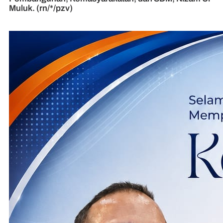
Muluk. (rn/*/pzv)