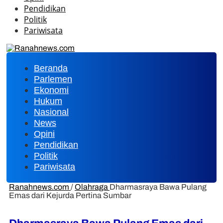
Pendidikan
Politik
Pariwisata
Beranda
Parlemen
Ekonomi
Hukum
Nasional
News
Opini
Pendidikan
Politik
Pariwisata
Ranahnews.com
/
Olahraga
Dharmasraya Bawa Pulang
Emas dari Kejurda Pertina Sumbar