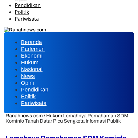
Pendidikan
Politik
Pariwisata
Beranda
Parlemen
Ekonomi
Hukum
Nasional
News
Opini
Pendidikan
Politik
Pariwisata
Ranahnews.com
/
Hukum
Lemahnya Pemahaman SDM
Kominfo Tanah Datar Picu Sengketa Informasi Publik