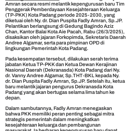
Amran secara resmi melantik kepengurusan baru Tim
Penggerak Pemberdayaan Kesejahteraan Keluarga
(TP-PKK) Kota Padang periode 2025-2030, yang
diketuai oleh Ny. dr. Dian Puspita Fadly Amran, Sp.JP.
Pelantikan berlangsung di Gedung Bagindo Aziz
Chan, Kantor Balai Kota Aie Pacah, Rabu (26/3/2025),
disaksikan oleh jajaran Forkopimda, Sekretaris Daerah
Andree Algamar, serta para pimpinan OPD di
lingkungan Pemerintah Kota Padang.
Pada kesempatan tersebut, dilakukan serah terima
jabatan Ketua TP-PKK dan Ketua Dewan Kerajinan
Nasional Daerah (Dekranasda) Kota Padang dari Ny.
dr. Vanny Andree Algamar, Sp.THT-BKL kepada Ny.
dr. Dian Puspita Fadly Amran, Sp.JP. Setelah itu, ketua
baru melantik jajaran pengurus Dekranasda Kota
Padang yang akan bertugas selama lima tahun ke
depan.
Dalam sambutannya, Fadly Amran menegaskan
bahwa PKK memiliki peran penting sebagai mitra
strategis pemerintah dalam meningkatkan
kesejahteraan keluarga dan pembangunan
masyarakat. Ia berharap kepengurusan baru dapat