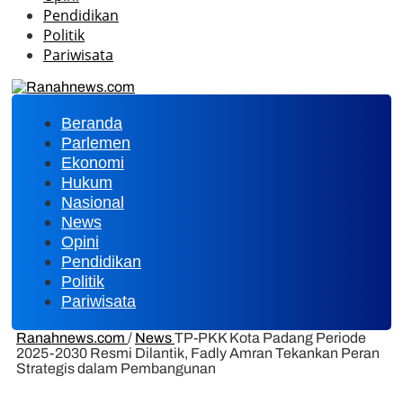
Pendidikan
Politik
Pariwisata
Beranda
Parlemen
Ekonomi
Hukum
Nasional
News
Opini
Pendidikan
Politik
Pariwisata
Ranahnews.com
/
News
TP-PKK Kota Padang Periode
2025-2030 Resmi Dilantik, Fadly Amran Tekankan Peran
Strategis dalam Pembangunan