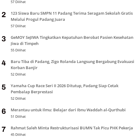
57 Dilihat
123 Siswa Baru SMPN 11 Padang Terima Seragam Sekolah Gratis
2
Melalui Progul Padang Juara
57 Dilihat
GeMOY SeJIWA Tingkatkan Kepatuhan Berobat Pasien Kesehatan
3
Jiwa di Timpeh
55 Dilihat
Baru Tiba di Padang, Zigo Rolanda Langsung Bergabung Evakuasi
4
Korban Banjir
52 Dilihat
Yamaha Cup Race Seri II 2026 Ditutup, Padang Siap Cetak
5
Pembalap Berprestasi
52 Dilihat
Merantau untuk Ilmu: Belajar dari Ibnu Waddah al-Qurthubi
6
51 Dilihat
Rahmat Saleh Minta Restrukturisasi BUMN Tak Picu PHK Pekerja
7
45 Dilihat