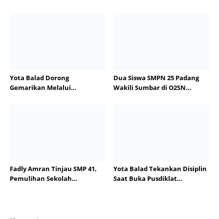
Ditargetkan September,
Pariaman ke Jambore
Bupati Eka Putra Sebut
Nasional XII
Terbesar di Indonesia
Yota Balad Dorong
Dua Siswa SMPN 25 Padang
Gemarikan Melalui
Wakili Sumbar di O2SN
Pembagian Bibit Ikan Koi
Nasional
Fadly Amran Tinjau SMP 41,
Yota Balad Tekankan Disiplin
Pemulihan Sekolah
Saat Buka Pusdiklat
Dipercepat
Paskibraka Pariaman