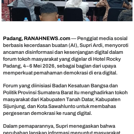
T
a
n
t
a
n
g
Padang, RANAHNEWS.com
— Penggiat media sosial
a
berbasis kecerdasan buatan (AI), Supri Ardi, menyoroti
n
ancaman disinformasi dan kesenjangan digital dalam
D
forum tokoh masyarakat yang digelar di Hotel Rocky
i
Padang, 4–6 Mei 2026, sebagai bagian dari upaya
s
memperkuat pemahaman demokrasi di era digital.
i
n
f
Forum yang diinisiasi Badan Kesatuan Bangsa dan
o
Politik Provinsi Sumatera Barat itu menghadirkan tokoh
r
masyarakat dari Kabupaten Tanah Datar, Kabupaten
m
Sijunjung, dan Kota Sawahlunto untuk membahas
a
pergeseran demokrasi ke ruang digital.
s
i
Dalam pemaparannya, Supri menegaskan bahwa
E
perubahan lanskap informasi menuntut masyarakat
r