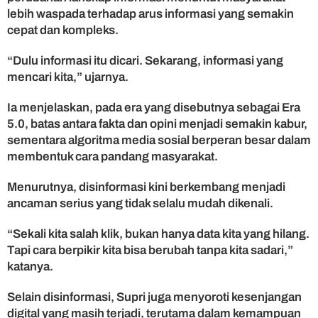
a
lebih waspada terhadap arus informasi yang semakin
D
cepat dan kompleks.
i
g
“Dulu informasi itu dicari. Sekarang, informasi yang
i
mencari kita,” ujarnya.
t
a
Ia menjelaskan, pada era yang disebutnya sebagai Era
l
5.0, batas antara fakta dan opini menjadi semakin kabur,
5
.
sementara algoritma media sosial berperan besar dalam
0
membentuk cara pandang masyarakat.
Menurutnya, disinformasi kini berkembang menjadi
ancaman serius yang tidak selalu mudah dikenali.
“Sekali kita salah klik, bukan hanya data kita yang hilang.
Tapi cara berpikir kita bisa berubah tanpa kita sadari,”
katanya.
Selain disinformasi, Supri juga menyoroti kesenjangan
digital yang masih terjadi, terutama dalam kemampuan