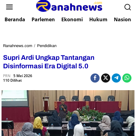
L
e
w
Beranda
Parlemen
Ekonomi
Hukum
Nasional
a
t
i
k
e
Ranahnews.com
/
Pendidikan
S
k
u
Supri Ardi Ungkap Tantangan
o
p
n
r
Disinformasi Era Digital 5.0
t
i
e
PRN
5 Mei 2026
A
110 Dilihat
n
r
d
i
U
n
g
k
a
p