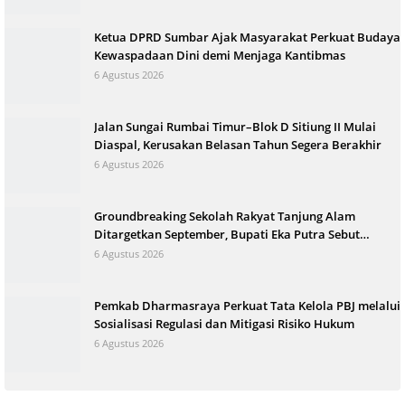
Ketua DPRD Sumbar Ajak Masyarakat Perkuat Budaya
Kewaspadaan Dini demi Menjaga Kantibmas
6 Agustus 2026
Jalan Sungai Rumbai Timur–Blok D Sitiung II Mulai
Diaspal, Kerusakan Belasan Tahun Segera Berakhir
6 Agustus 2026
Groundbreaking Sekolah Rakyat Tanjung Alam
Ditargetkan September, Bupati Eka Putra Sebut
Terbesar di Indonesia
6 Agustus 2026
Pemkab Dharmasraya Perkuat Tata Kelola PBJ melalui
Sosialisasi Regulasi dan Mitigasi Risiko Hukum
6 Agustus 2026