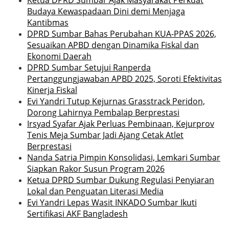
Budaya Kewaspadaan Dini demi Menjaga
Kantibmas
DPRD Sumbar Bahas Perubahan KUA-PPAS 2026,
Sesuaikan APBD dengan Dinamika Fiskal dan
Ekonomi Daerah
DPRD Sumbar Setujui Ranperda
Pertanggungjawaban APBD 2025, Soroti Efektivitas
Kinerja Fiskal
Evi Yandri Tutup Kejurnas Grasstrack Peridon,
Dorong Lahirnya Pembalap Berprestasi
Irsyad Syafar Ajak Perluas Pembinaan, Kejurprov
Tenis Meja Sumbar Jadi Ajang Cetak Atlet
Berprestasi
Nanda Satria Pimpin Konsolidasi, Lemkari Sumbar
Siapkan Rakor Susun Program 2026
Ketua DPRD Sumbar Dukung Regulasi Penyiaran
Lokal dan Penguatan Literasi Media
Evi Yandri Lepas Wasit INKADO Sumbar Ikuti
Sertifikasi AKF Bangladesh