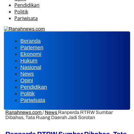
Pendidikan
Politik
Pariwisata
Beranda
Parlemen
Ekonomi
Hukum
Nasional
News
Opini
Pendidikan
Politik
Pariwisata
Ranahnews.com
/
News
Ranperda RTRW Sumbar
Dibahas, Tata Ruang Daerah Jadi Sorotan