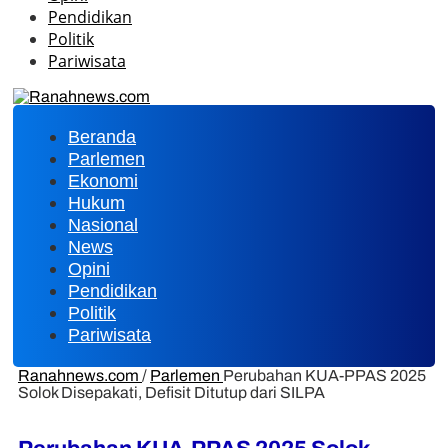
Pendidikan
Politik
Pariwisata
Beranda
Parlemen
Ekonomi
Hukum
Nasional
News
Opini
Pendidikan
Politik
Pariwisata
Ranahnews.com
/
Parlemen
Perubahan KUA-PPAS 2025
Solok Disepakati, Defisit Ditutup dari SILPA