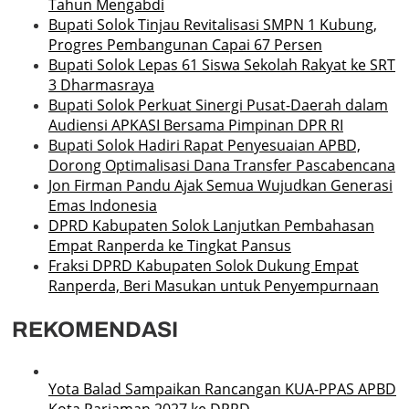
Tahun Mengabdi
Bupati Solok Tinjau Revitalisasi SMPN 1 Kubung,
Progres Pembangunan Capai 67 Persen
Bupati Solok Lepas 61 Siswa Sekolah Rakyat ke SRT
3 Dharmasraya
Bupati Solok Perkuat Sinergi Pusat-Daerah dalam
Audiensi APKASI Bersama Pimpinan DPR RI
Bupati Solok Hadiri Rapat Penyesuaian APBD,
Dorong Optimalisasi Dana Transfer Pascabencana
Jon Firman Pandu Ajak Semua Wujudkan Generasi
Emas Indonesia
DPRD Kabupaten Solok Lanjutkan Pembahasan
Empat Ranperda ke Tingkat Pansus
Fraksi DPRD Kabupaten Solok Dukung Empat
Ranperda, Beri Masukan untuk Penyempurnaan
REKOMENDASI
Yota Balad Sampaikan Rancangan KUA-PPAS APBD
Kota Pariaman 2027 ke DPRD