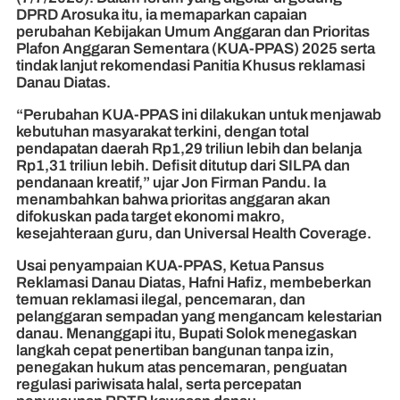
DPRD Arosuka itu, ia memaparkan capaian
perubahan Kebijakan Umum Anggaran dan Prioritas
Plafon Anggaran Sementara (KUA-PPAS) 2025 serta
tindak lanjut rekomendasi Panitia Khusus reklamasi
Danau Diatas.
“Perubahan KUA-PPAS ini dilakukan untuk menjawab
kebutuhan masyarakat terkini, dengan total
pendapatan daerah Rp1,29 triliun lebih dan belanja
Rp1,31 triliun lebih. Defisit ditutup dari SILPA dan
pendanaan kreatif,” ujar Jon Firman Pandu. Ia
menambahkan bahwa prioritas anggaran akan
difokuskan pada target ekonomi makro,
kesejahteraan guru, dan Universal Health Coverage.
Usai penyampaian KUA-PPAS, Ketua Pansus
Reklamasi Danau Diatas, Hafni Hafiz, membeberkan
temuan reklamasi ilegal, pencemaran, dan
pelanggaran sempadan yang mengancam kelestarian
danau. Menanggapi itu, Bupati Solok menegaskan
langkah cepat penertiban bangunan tanpa izin,
penegakan hukum atas pencemaran, penguatan
regulasi pariwisata halal, serta percepatan