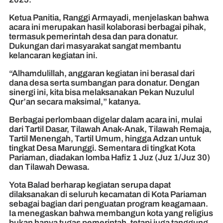
Ketua Panitia, Ranggi Armayadi, menjelaskan bahwa
acara ini merupakan hasil kolaborasi berbagai pihak,
termasuk pemerintah desa dan para donatur.
Dukungan dari masyarakat sangat membantu
kelancaran kegiatan ini.
“Alhamdulillah, anggaran kegiatan ini berasal dari
dana desa serta sumbangan para donatur. Dengan
sinergi ini, kita bisa melaksanakan Pekan Nuzulul
Qur’an secara maksimal,” katanya.
Berbagai perlombaan digelar dalam acara ini, mulai
dari Tartil Dasar, Tilawah Anak-Anak, Tilawah Remaja,
Tartil Menengah, Tartil Umum, hingga Adzan untuk
tingkat Desa Marunggi. Sementara di tingkat Kota
Pariaman, diadakan lomba Hafiz 1 Juz (Juz 1/Juz 30)
dan Tilawah Dewasa.
Yota Balad berharap kegiatan serupa dapat
dilaksanakan di seluruh kecamatan di Kota Pariaman
sebagai bagian dari penguatan program keagamaan.
Ia menegaskan bahwa membangun kota yang religius
bukan hanya tugas pemerintah, tetapi juga tanggung