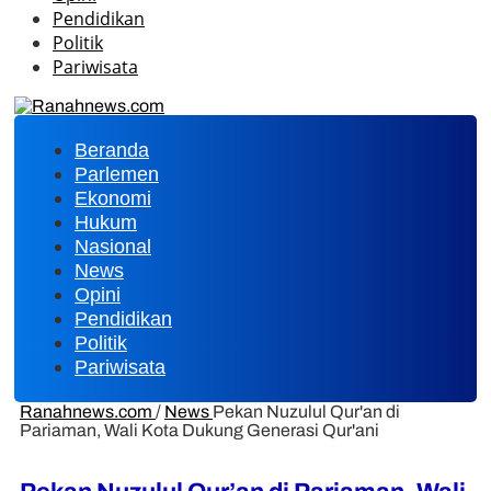
Pendidikan
Politik
Pariwisata
Beranda
Parlemen
Ekonomi
Hukum
Nasional
News
Opini
Pendidikan
Politik
Pariwisata
Ranahnews.com
/
News
Pekan Nuzulul Qur'an di
Pariaman, Wali Kota Dukung Generasi Qur'ani