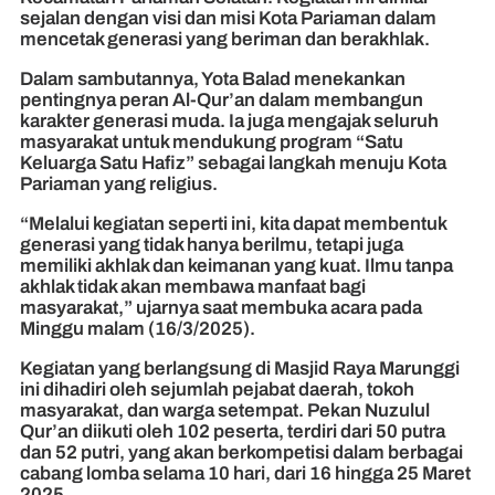
sejalan dengan visi dan misi Kota Pariaman dalam
mencetak generasi yang beriman dan berakhlak.
Dalam sambutannya, Yota Balad menekankan
pentingnya peran Al-Qur’an dalam membangun
karakter generasi muda. Ia juga mengajak seluruh
masyarakat untuk mendukung program “Satu
Keluarga Satu Hafiz” sebagai langkah menuju Kota
Pariaman yang religius.
“Melalui kegiatan seperti ini, kita dapat membentuk
generasi yang tidak hanya berilmu, tetapi juga
memiliki akhlak dan keimanan yang kuat. Ilmu tanpa
akhlak tidak akan membawa manfaat bagi
masyarakat,” ujarnya saat membuka acara pada
Minggu malam (16/3/2025).
Kegiatan yang berlangsung di Masjid Raya Marunggi
ini dihadiri oleh sejumlah pejabat daerah, tokoh
masyarakat, dan warga setempat. Pekan Nuzulul
Qur’an diikuti oleh 102 peserta, terdiri dari 50 putra
dan 52 putri, yang akan berkompetisi dalam berbagai
cabang lomba selama 10 hari, dari 16 hingga 25 Maret
2025.