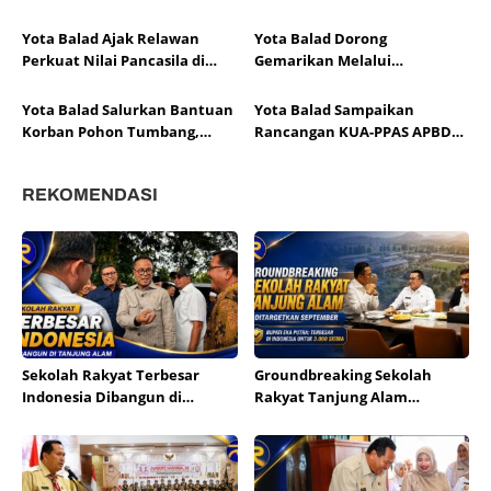
Kesehatan Cegah Penyakit
Pariaman ke Jambore
Tidak Menular
Nasional XII
Yota Balad Ajak Relawan
Yota Balad Dorong
Perkuat Nilai Pancasila di
Gemarikan Melalui
Kota Pariaman
Pembagian Bibit Ikan Koi
Yota Balad Salurkan Bantuan
Yota Balad Sampaikan
Korban Pohon Tumbang,
Rancangan KUA-PPAS APBD
Pemkot Pariaman Siapkan
Kota Pariaman 2027 ke DPRD
Bedah Rumah
REKOMENDASI
Sekolah Rakyat Terbesar
Groundbreaking Sekolah
Indonesia Dibangun di
Rakyat Tanjung Alam
Tanjung Alam
Ditargetkan September,
Bupati Eka Putra Sebut
Terbesar di Indonesia