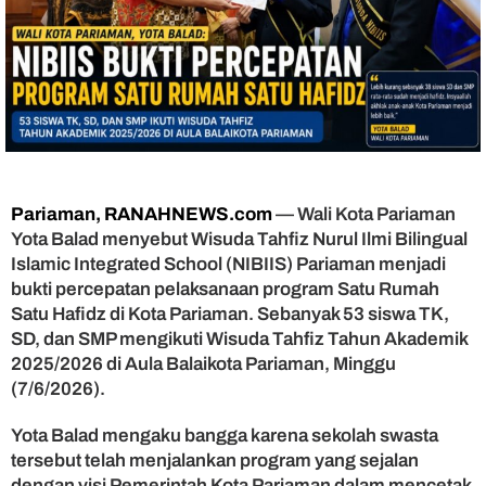
N
I
B
I
I
S
P
e
r
c
Pariaman, RANAHNEWS.com
— Wali Kota Pariaman
e
Yota Balad menyebut Wisuda Tahfiz Nurul Ilmi Bilingual
p
Islamic Integrated School (NIBIIS) Pariaman menjadi
a
t
bukti percepatan pelaksanaan program Satu Rumah
P
Satu Hafidz di Kota Pariaman. Sebanyak 53 siswa TK,
r
SD, dan SMP mengikuti Wisuda Tahfiz Tahun Akademik
o
2025/2026 di Aula Balaikota Pariaman, Minggu
g
(7/6/2026).
r
a
Yota Balad mengaku bangga karena sekolah swasta
m
tersebut telah menjalankan program yang sejalan
S
a
dengan visi Pemerintah Kota Pariaman dalam mencetak