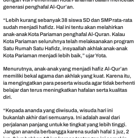
t
generasi penghafal Al-Qur’an.
u
R
“Lebih kurang sebanyak 38 siswa SD dan SMP rata-rata
u
sudah menjadi hafidz. Hal ini tentu akan melahirkan
m
anak-anak Kota Pariaman penghafal Al-Quran. Kalau
a
Kota Pariaman seluruhnya telah melaksanakan program
h
S
Satu Rumah Satu Hafidz, insyaallah akhlak anak-anak
a
Kota Pariaman menjadi lebih baik,” ujar Yota.
t
u
Menurutnya, anak-anak yang menjadi hafiz Al-Qur’an
H
memiliki bekal agama dan akhlak yang kuat. Karena itu,
a
ia mengingatkan para peserta wisuda agar tidak berhenti
f
belajar dan terus meningkatkan hafalan serta kualitas
i
diri.
d
z
“Kepada ananda yang diwisuda, wisuda hari ini
bukanlah akhir dari semuanya. Ini adalah awal dari
perjalanan panjang untuk ke tingkat yang lebih tinggi.
Jangan ananda berbangga karena sudah hafal 1 juz, 2