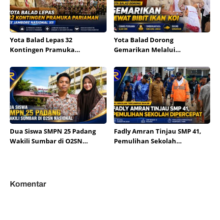
Yota Balad Lepas 32
Yota Balad Dorong
Kontingen Pramuka
Gemarikan Melalui
Pariaman ke Jambore
Pembagian Bibit Ikan Koi
Nasional XII
Dua Siswa SMPN 25 Padang
Fadly Amran Tinjau SMP 41,
Wakili Sumbar di O2SN
Pemulihan Sekolah
Nasional
Dipercepat
Komentar