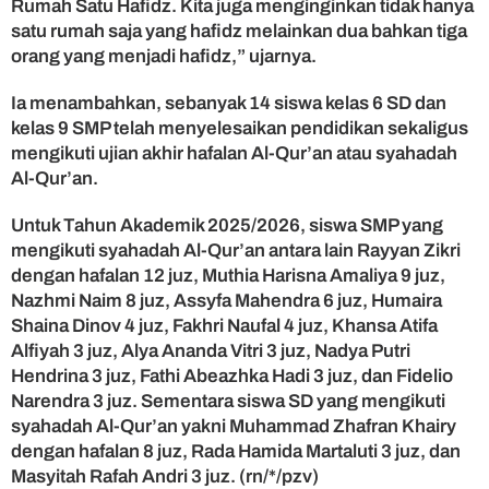
Rumah Satu Hafidz. Kita juga menginginkan tidak hanya
satu rumah saja yang hafidz melainkan dua bahkan tiga
orang yang menjadi hafidz,” ujarnya.
Ia menambahkan, sebanyak 14 siswa kelas 6 SD dan
kelas 9 SMP telah menyelesaikan pendidikan sekaligus
mengikuti ujian akhir hafalan Al-Qur’an atau syahadah
Al-Qur’an.
Untuk Tahun Akademik 2025/2026, siswa SMP yang
mengikuti syahadah Al-Qur’an antara lain Rayyan Zikri
dengan hafalan 12 juz, Muthia Harisna Amaliya 9 juz,
Nazhmi Naim 8 juz, Assyfa Mahendra 6 juz, Humaira
Shaina Dinov 4 juz, Fakhri Naufal 4 juz, Khansa Atifa
Alfiyah 3 juz, Alya Ananda Vitri 3 juz, Nadya Putri
Hendrina 3 juz, Fathi Abeazhka Hadi 3 juz, dan Fidelio
Narendra 3 juz. Sementara siswa SD yang mengikuti
syahadah Al-Qur’an yakni Muhammad Zhafran Khairy
dengan hafalan 8 juz, Rada Hamida Martaluti 3 juz, dan
Masyitah Rafah Andri 3 juz. (rn/*/pzv)