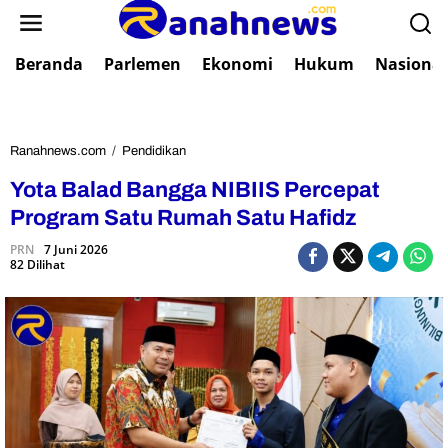
L
e
w
Beranda
Parlemen
Ekonomi
Hukum
Nasional
a
t
i
k
e
Ranahnews.com
/
Pendidikan
Y
k
o
Yota Balad Bangga NIBIIS Percepat
o
t
n
a
Program Satu Rumah Satu Hafidz
t
B
e
PRN
7 Juni 2026
a
82 Dilihat
n
l
a
d
B
a
n
g
g
a