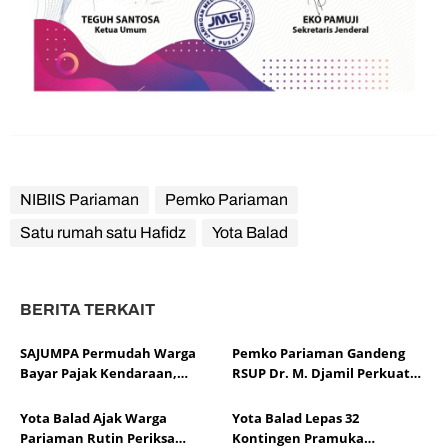
NIBIIS Pariaman
Pemko Pariaman
Satu rumah satu Hafidz
Yota Balad
BERITA TERKAIT
SAJUMPA Permudah Warga
Pemko Pariaman Gandeng
Bayar Pajak Kendaraan,
RSUP Dr. M. Djamil Perkuat
Pemko Pariaman Jemput Bola
Tata Kelola dan Mutu
Layanan Kesehatan
Yota Balad Ajak Warga
Yota Balad Lepas 32
Pariaman Rutin Periksa
Kontingen Pramuka