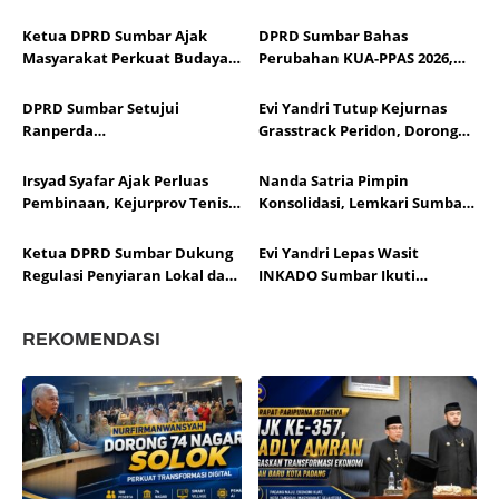
Ketua DPRD Sumbar Ajak
DPRD Sumbar Bahas
Masyarakat Perkuat Budaya
Perubahan KUA-PPAS 2026,
Kewaspadaan Dini demi
Sesuaikan APBD dengan
Menjaga Kantibmas
Dinamika Fiskal dan Ekonomi
DPRD Sumbar Setujui
Evi Yandri Tutup Kejurnas
Daerah
Ranperda
Grasstrack Peridon, Dorong
Pertanggungjawaban APBD
Lahirnya Pembalap
2025, Soroti Efektivitas
Berprestasi
Irsyad Syafar Ajak Perluas
Nanda Satria Pimpin
Kinerja Fiskal
Pembinaan, Kejurprov Tenis
Konsolidasi, Lemkari Sumbar
Meja Sumbar Jadi Ajang Cetak
Siapkan Rakor Susun Program
Atlet Berprestasi
2026
Ketua DPRD Sumbar Dukung
Evi Yandri Lepas Wasit
Regulasi Penyiaran Lokal dan
INKADO Sumbar Ikuti
Penguatan Literasi Media
Sertifikasi AKF Bangladesh
REKOMENDASI