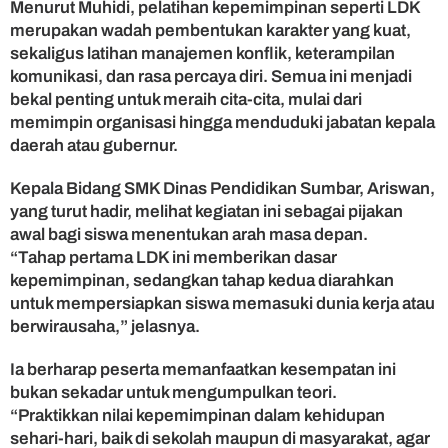
Menurut Muhidi, pelatihan kepemimpinan seperti LDK
o
b
merupakan wadah pembentukan karakter yang kuat,
a
sekaligus latihan manajemen konflik, keterampilan
l
komunikasi, dan rasa percaya diri. Semua ini menjadi
bekal penting untuk meraih cita-cita, mulai dari
memimpin organisasi hingga menduduki jabatan kepala
daerah atau gubernur.
Kepala Bidang SMK Dinas Pendidikan Sumbar, Ariswan,
yang turut hadir, melihat kegiatan ini sebagai pijakan
awal bagi siswa menentukan arah masa depan.
“Tahap pertama LDK ini memberikan dasar
kepemimpinan, sedangkan tahap kedua diarahkan
untuk mempersiapkan siswa memasuki dunia kerja atau
berwirausaha,” jelasnya.
Ia berharap peserta memanfaatkan kesempatan ini
bukan sekadar untuk mengumpulkan teori.
“Praktikkan nilai kepemimpinan dalam kehidupan
sehari-hari, baik di sekolah maupun di masyarakat, agar