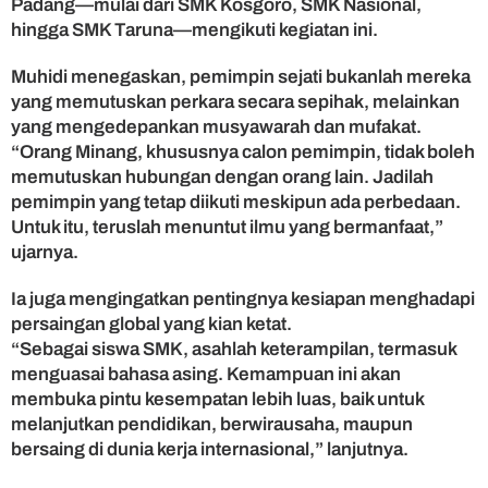
Padang—mulai dari SMK Kosgoro, SMK Nasional,
r
hingga SMK Taruna—mengikuti kegiatan ini.
a
k
Muhidi menegaskan, pemimpin sejati bukanlah mereka
h
yang memutuskan perkara secara sepihak, melainkan
l
yang mengedepankan musyawarah dan mufakat.
a
k
“Orang Minang, khususnya calon pemimpin, tidak boleh
d
memutuskan hubungan dengan orang lain. Jadilah
a
pemimpin yang tetap diikuti meskipun ada perbedaan.
n
Untuk itu, teruslah menuntut ilmu yang bermanfaat,”
K
ujarnya.
o
m
Ia juga mengingatkan pentingnya kesiapan menghadapi
p
e
persaingan global yang kian ketat.
t
“Sebagai siswa SMK, asahlah keterampilan, termasuk
i
menguasai bahasa asing. Kemampuan ini akan
t
membuka pintu kesempatan lebih luas, baik untuk
i
melanjutkan pendidikan, berwirausaha, maupun
f
bersaing di dunia kerja internasional,” lanjutnya.
G
l