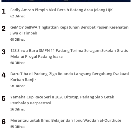
Fadly Amran Pimpin Aksi Bersih Batang Arau Jelang HJK
1
62 Dilihat
GeMOY SeJIWA Tingkatkan Kepatuhan Berobat Pasien Kesehatan
2
Jiwa di Timpeh
60 Dilihat
123 Siswa Baru SMPN 11 Padang Terima Seragam Sekolah Gratis
3
Melalui Progul Padang Juara
60 Dilihat
Baru Tiba di Padang, Zigo Rolanda Langsung Bergabung Evakuasi
4
Korban Banjir
58 Dilihat
Yamaha Cup Race Seri II 2026 Ditutup, Padang Siap Cetak
5
Pembalap Berprestasi
56 Dilihat
Merantau untuk Ilmu: Belajar dari Ibnu Waddah al-Qurthubi
6
55 Dilihat