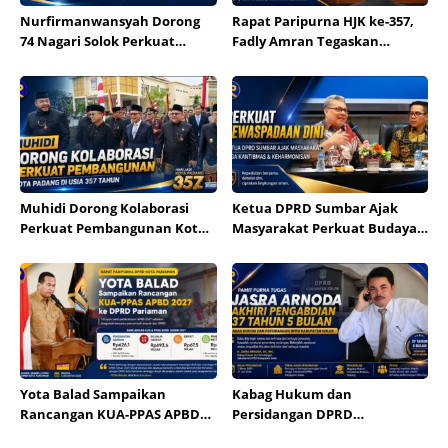
Nurfirmanwansyah Dorong
Rapat Paripurna HJK ke-357,
74 Nagari Solok Perkuat
Fadly Amran Tegaskan
Transformasi Digital
Transformasi Ekonomi Jadi
Arah Baru Kota Padang
Muhidi Dorong Kolaborasi
Ketua DPRD Sumbar Ajak
Perkuat Pembangunan Kota
Masyarakat Perkuat Budaya
Padang di Usia 357 Tahun
Kewaspadaan Dini demi
Menjaga Kantibmas
Yota Balad Sampaikan
Kabag Hukum dan
Rancangan KUA-PPAS APBD
Persidangan DPRD
Kota Pariaman 2027 ke DPRD
Kabupaten Solok Jasra