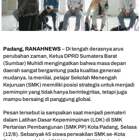
S
M
K
S
u
m
b
a
Padang, RANAHNEWS
– Di tengah derasnya arus
r
perubahan zaman, Ketua DPRD Sumatera Barat
J
(Sumbar) Muhidi mengingatkan bahwa masa depan
a
d
daerah sangat bergantung pada kualitas generasi
i
mudanya. Ia menilai, pelajar Sekolah Menengah
P
Kejuruan (SMK) memiliki posisi strategis untuk menjadi
e
pemimpin yang tidak hanya berintegritas, tetapi juga
m
mampu bersaing di panggung global.
i
m
Pesan tersebut ia sampaikan saat menjadi pemateri
p
dalam Latihan Dasar Kepemimpinan (LDK) di SMK
i
n
Pertanian Pembangunan (SMK PP) Kota Padang, Selasa
B
(12/8). Sebanyak 45 siswa perwakilan SMK se-Kota
e