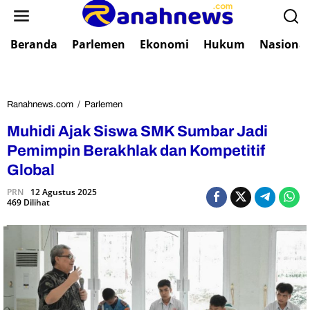
L
e
w
Beranda
Parlemen
Ekonomi
Hukum
Nasional
a
t
i
k
e
Ranahnews.com
/
Parlemen
M
k
u
Muhidi Ajak Siswa SMK Sumbar Jadi
o
h
n
i
Pemimpin Berakhlak dan Kompetitif
t
d
Global
e
i
n
A
PRN
12 Agustus 2025
469 Dilihat
j
a
k
S
i
s
w
a