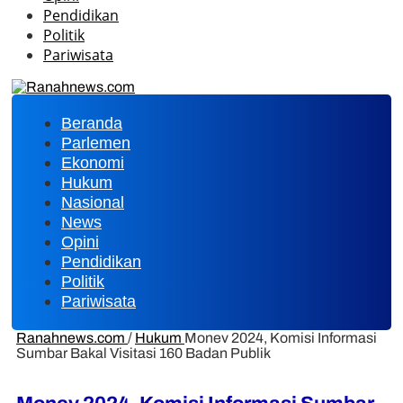
Pendidikan
Politik
Pariwisata
Beranda
Parlemen
Ekonomi
Hukum
Nasional
News
Opini
Pendidikan
Politik
Pariwisata
Ranahnews.com
/
Hukum
Monev 2024, Komisi Informasi
Sumbar Bakal Visitasi 160 Badan Publik