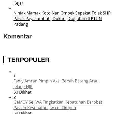
Kejari
Niniak Mamak Koto Nan Ompek Sepakat Tolak SHP
Pasar Payakumbuh, Dukung Gugatan di PTUN
Padang
Komentar
TERPOPULER
1
Fadly Amran Pimpin Aksi Bersih Batang Arau
Jelang HJK
60 Dilihat
2
GeMOY SeJIWA Tingkatkan Kepatuhan Berobat
Pasien Kesehatan Jiwa di Timpeh
59 Dilihat