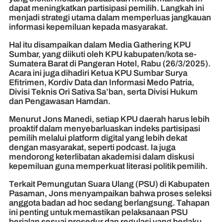
dapat meningkatkan partisipasi pemilih. Langkah ini
menjadi strategi utama dalam memperluas jangkauan
informasi kepemiluan kepada masyarakat.
Hal itu disampaikan dalam Media Gathering KPU
Sumbar, yang diikuti oleh KPU kabupaten/kota se-
Sumatera Barat di Pangeran Hotel, Rabu (26/3/2025).
Acara ini juga dihadiri Ketua KPU Sumbar Surya
Efitrimen, Kordiv Data dan Informasi Medo Patria,
Divisi Teknis Ori Sativa Sa’ban, serta Divisi Hukum
dan Pengawasan Hamdan.
Menurut Jons Manedi, setiap KPU daerah harus lebih
proaktif dalam menyebarluaskan indeks partisipasi
pemilih melalui platform digital yang lebih dekat
dengan masyarakat, seperti podcast. Ia juga
mendorong keterlibatan akademisi dalam diskusi
kepemiluan guna memperkuat literasi politik pemilih.
Terkait Pemungutan Suara Ulang (PSU) di Kabupaten
Pasaman, Jons menyampaikan bahwa proses seleksi
anggota badan ad hoc sedang berlangsung. Tahapan
ini penting untuk memastikan pelaksanaan PSU
berjalan sesuai prosedur dan regulasi yang berlaku.