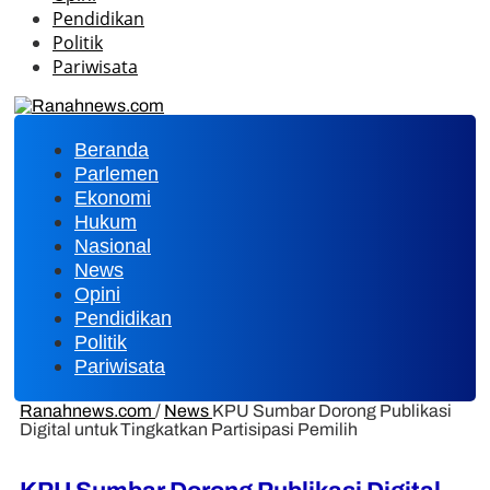
Pendidikan
Politik
Pariwisata
Beranda
Parlemen
Ekonomi
Hukum
Nasional
News
Opini
Pendidikan
Politik
Pariwisata
Ranahnews.com
/
News
KPU Sumbar Dorong Publikasi
Digital untuk Tingkatkan Partisipasi Pemilih