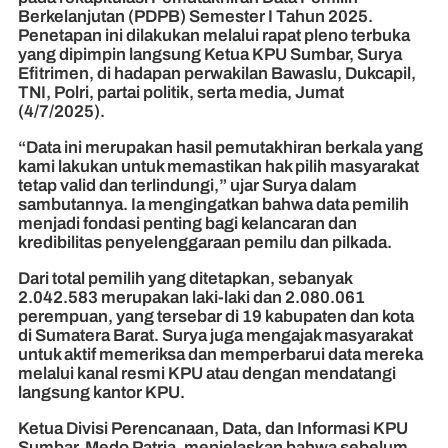
Berkelanjutan (PDPB) Semester I Tahun 2025.
Penetapan ini dilakukan melalui rapat pleno terbuka
yang dipimpin langsung Ketua KPU Sumbar, Surya
Efitrimen, di hadapan perwakilan Bawaslu, Dukcapil,
TNI, Polri, partai politik, serta media, Jumat
(4/7/2025).
“Data ini merupakan hasil pemutakhiran berkala yang
kami lakukan untuk memastikan hak pilih masyarakat
tetap valid dan terlindungi,” ujar Surya dalam
sambutannya. Ia mengingatkan bahwa data pemilih
menjadi fondasi penting bagi kelancaran dan
kredibilitas penyelenggaraan pemilu dan pilkada.
Dari total pemilih yang ditetapkan, sebanyak
2.042.583 merupakan laki-laki dan 2.080.061
perempuan, yang tersebar di 19 kabupaten dan kota
di Sumatera Barat. Surya juga mengajak masyarakat
untuk aktif memeriksa dan memperbarui data mereka
melalui kanal resmi KPU atau dengan mendatangi
langsung kantor KPU.
Ketua Divisi Perencanaan, Data, dan Informasi KPU
Sumbar, Medo Patria, menjelaskan bahwa sebelum