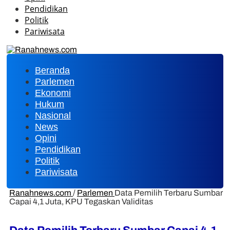
Pendidikan
Politik
Pariwisata
Beranda
Parlemen
Ekonomi
Hukum
Nasional
News
Opini
Pendidikan
Politik
Pariwisata
Ranahnews.com
/
Parlemen
Data Pemilih Terbaru Sumbar
Capai 4,1 Juta, KPU Tegaskan Validitas