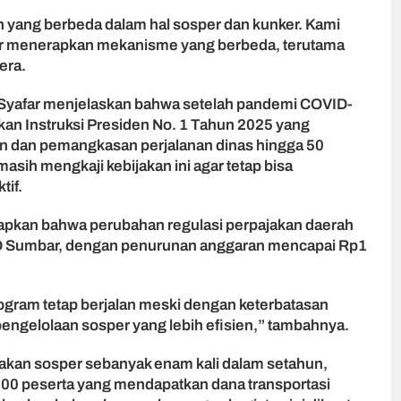
n yang berbeda dalam hal sosper dan kunker. Kami
r menerapkan mekanisme yang berbeda, terutama
era.
d Syafar menjelaskan bahwa setelah pandemi COVID-
an Instruksi Presiden No. 1 Tahun 2025 yang
n dan pemangkasan perjalanan dinas hingga 50
sih mengkaji kebijakan ini agar tetap bisa
tif.
kapkan bahwa perubahan regulasi perpajakan daerah
D Sumbar, dengan penurunan anggaran mencapai Rp1
rogram tetap berjalan meski dengan keterbatasan
pengelolaan sosper yang lebih efisien,” tambahnya.
akan sosper sebanyak enam kali dalam setahun,
 300 peserta yang mendapatkan dana transportasi