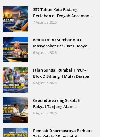
Padang
357 Tahun Kota Padang:
Bertahan di Tengah Ancaman
Bencana dan Arus Modernisasi
7 Agustus 2026
Ketua DPRD Sumbar Ajak
Masyarakat Perkuat Budaya
Kewaspadaan Dini demi
6 Agustus 2026
Menjaga Kantibmas
Jalan Sungai Rumbai Timur–
Blok D Sitiung II Mulai Diaspal,
Kerusakan Belasan Tahun
6 Agustus 2026
Segera Berakhir
Groundbreaking Sekolah
Rakyat Tanjung Alam
Ditargetkan September, Bupati
6 Agustus 2026
Eka Putra Sebut Terbesar di
Indonesia
Pemkab Dharmasraya Perkuat
Tata Kelola PBJ melalui