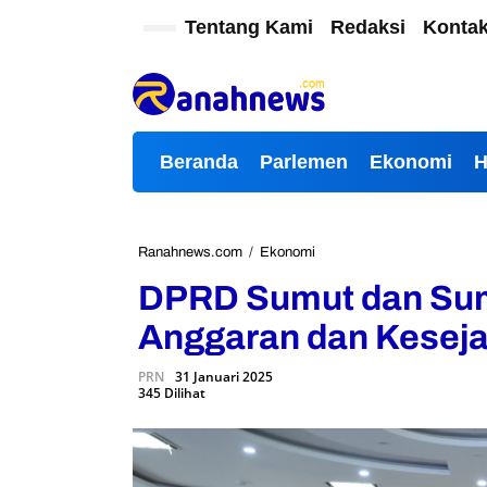
L
Tentang Kami
Redaksi
Konta
e
w
a
t
i
k
Beranda
Parlemen
Ekonomi
e
k
o
n
t
Ranahnews.com
/
Ekonomi
D
e
P
DPRD Sumut dan Sum
n
R
D
Anggaran dan Kesej
S
u
PRN
31 Januari 2025
m
345 Dilihat
u
t
d
a