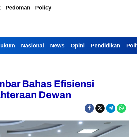
k
Pedoman
Policy
Hukum
Nasional
News
Opini
Pendidikan
Poli
bar Bahas Efisiensi
ahteraan Dewan