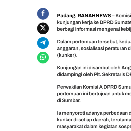
g
g
Padang, RANAHNEWS
– Komis
a
kunjungan kerja ke DPRD Sumate
r
a
berbagi informasi mengenai keb
n
d
Dalam pertemuan tersebut, kedu
a
anggaran, sosialisasi peraturan 
n
(kunker).
K
e
Kunjungan ini disambut oleh Ang
s
didampingi oleh Plt. Sekretaris 
e
j
Perwakilan Komisi A DPRD Sumu
a
h
pertemuan ini bertujuan untuk m
t
di Sumbar.
e
r
Ia menyoroti adanya perbedaan 
a
kunker di setiap daerah, terutama
a
masyarakat dalam kegiatan sospe
n