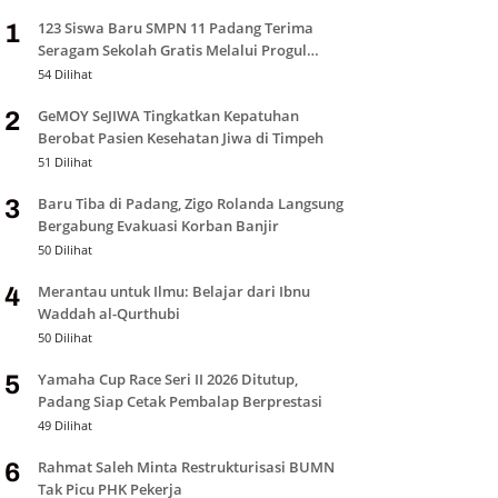
123 Siswa Baru SMPN 11 Padang Terima
1
Seragam Sekolah Gratis Melalui Progul
Padang Juara
54 Dilihat
GeMOY SeJIWA Tingkatkan Kepatuhan
2
Berobat Pasien Kesehatan Jiwa di Timpeh
51 Dilihat
Baru Tiba di Padang, Zigo Rolanda Langsung
3
Bergabung Evakuasi Korban Banjir
50 Dilihat
Merantau untuk Ilmu: Belajar dari Ibnu
4
Waddah al-Qurthubi
50 Dilihat
Yamaha Cup Race Seri II 2026 Ditutup,
5
Padang Siap Cetak Pembalap Berprestasi
49 Dilihat
Rahmat Saleh Minta Restrukturisasi BUMN
6
Tak Picu PHK Pekerja