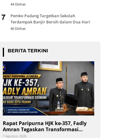
44 Dilihat
Pemko Padang Targetkan Sekolah
7
Terdampak Banjir Bersih dalam Dua Hari
40 Dilihat
BERITA TERKINI
Rapat Paripurna HJK ke-357, Fadly
Amran Tegaskan Transformasi
Ekonomi Jadi Arah Baru Kota
7 Agustus 2026