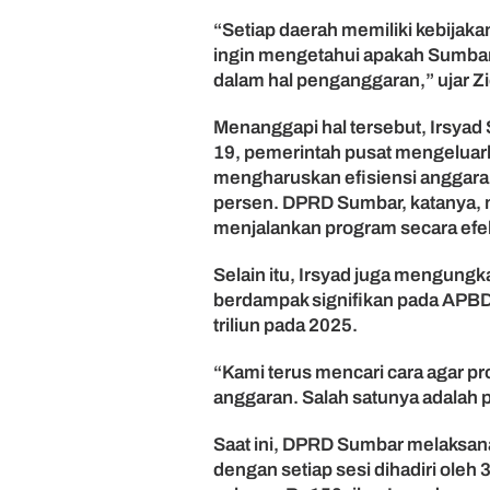
D
“Setiap daerah memiliki kebijaka
e
ingin mengetahui apakah Sumba
w
a
dalam hal penganggaran,” ujar Zi
n
Menanggapi hal tersebut, Irsya
19, pemerintah pusat mengeluark
mengharuskan efisiensi anggara
persen. DPRD Sumbar, katanya, ma
menjalankan program secara efek
Selain itu, Irsyad juga mengung
berdampak signifikan pada APB
triliun pada 2025.
“Kami terus mencari cara agar p
anggaran. Salah satunya adalah 
Saat ini, DPRD Sumbar melaksan
dengan setiap sesi dihadiri oleh