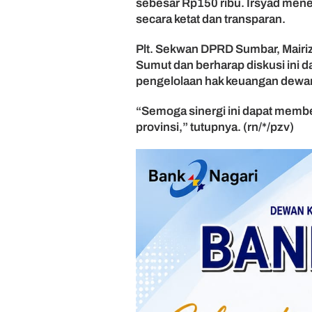
sebesar Rp150 ribu. Irsyad mene
secara ketat dan transparan.
Plt. Sekwan DPRD Sumbar, Mair
Sumut dan berharap diskusi ini 
pengelolaan hak keuangan dewa
“Semoga sinergi ini dapat membe
provinsi,” tutupnya. (rn/*/pzv)