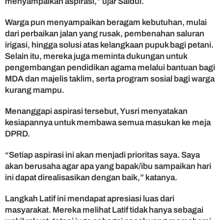
menyampaikan aspirasi,” ujar Saidul.
a
k
Warga pun menyampaikan beragam kebutuhan, mulai
T
dari perbaikan jalan yang rusak, pembenahan saluran
a
n
irigasi, hingga solusi atas kelangkaan pupuk bagi petani.
g
Selain itu, mereka juga meminta dukungan untuk
a
pengembangan pendidikan agama melalui bantuan bagi
h
MDA dan majelis taklim, serta program sosial bagi warga
kurang mampu.
Menanggapi aspirasi tersebut, Yusri menyatakan
kesiapannya untuk membawa semua masukan ke meja
DPRD.
“Setiap aspirasi ini akan menjadi prioritas saya. Saya
akan berusaha agar apa yang bapak/ibu sampaikan hari
ini dapat direalisasikan dengan baik,” katanya.
Langkah Latif ini mendapat apresiasi luas dari
masyarakat. Mereka melihat Latif tidak hanya sebagai