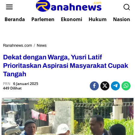
L
e
w
Beranda
Parlemen
Ekonomi
Hukum
Nasional
a
t
i
k
e
Ranahnews.com
/
News
D
k
e
Dekat dengan Warga, Yusri Latif
o
k
n
a
Prioritaskan Aspirasi Masyarakat Cupak
t
t
Tangah
e
d
n
e
PRN
6 Januari 2025
449 Dilihat
n
g
a
n
W
a
r
g