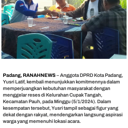
a
,
Y
u
s
r
i
L
a
t
i
f
P
Padang, RANAHNEWS
– Anggota DPRD Kota Padang,
r
i
Yusri Latif, kembali menunjukkan komitmennya dalam
o
memperjuangkan kebutuhan masyarakat dengan
r
menggelar reses di Kelurahan Cupak Tangah,
i
Kecamatan Pauh, pada Minggu (5/1/2024). Dalam
t
kesempatan tersebut, Yusri tampil sebagai figur yang
a
dekat dengan rakyat, mendengarkan langsung aspirasi
s
warga yang memenuhi lokasi acara.
k
a