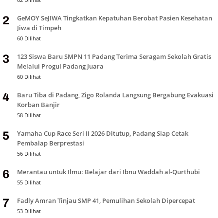
GeMOY SeJIWA Tingkatkan Kepatuhan Berobat Pasien Kesehatan
2
Jiwa di Timpeh
60 Dilihat
123 Siswa Baru SMPN 11 Padang Terima Seragam Sekolah Gratis
3
Melalui Progul Padang Juara
60 Dilihat
Baru Tiba di Padang, Zigo Rolanda Langsung Bergabung Evakuasi
4
Korban Banjir
58 Dilihat
Yamaha Cup Race Seri II 2026 Ditutup, Padang Siap Cetak
5
Pembalap Berprestasi
56 Dilihat
Merantau untuk Ilmu: Belajar dari Ibnu Waddah al-Qurthubi
6
55 Dilihat
Fadly Amran Tinjau SMP 41, Pemulihan Sekolah Dipercepat
7
53 Dilihat