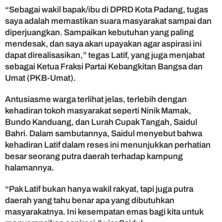
n
“Sebagai wakil bapak/ibu di DPRD Kota Padang, tugas
A
saya adalah memastikan suara masyarakat sampai dan
s
diperjuangkan. Sampaikan kebutuhan yang paling
p
mendesak, dan saya akan upayakan agar aspirasi ini
i
dapat direalisasikan,” tegas Latif, yang juga menjabat
r
sebagai Ketua Fraksi Partai Kebangkitan Bangsa dan
a
Umat (PKB-Umat).
s
i
M
Antusiasme warga terlihat jelas, terlebih dengan
a
kehadiran tokoh masyarakat seperti Ninik Mamak,
s
Bundo Kanduang, dan Lurah Cupak Tangah, Saidul
y
Bahri. Dalam sambutannya, Saidul menyebut bahwa
a
kehadiran Latif dalam reses ini menunjukkan perhatian
r
besar seorang putra daerah terhadap kampung
a
k
halamannya.
a
t
“Pak Latif bukan hanya wakil rakyat, tapi juga putra
C
daerah yang tahu benar apa yang dibutuhkan
u
masyarakatnya. Ini kesempatan emas bagi kita untuk
p