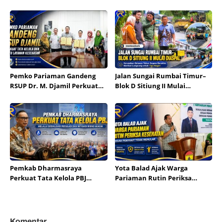
Munggu
Persahabatan Padang dan
Kota Hildesheim
Pemko Pariaman Gandeng
Jalan Sungai Rumbai Timur–
RSUP Dr. M. Djamil Perkuat
Blok D Sitiung II Mulai
Tata Kelola dan Mutu
Diaspal, Kerusakan Belasan
Layanan Kesehatan
Tahun Segera Berakhir
Pemkab Dharmasraya
Yota Balad Ajak Warga
Perkuat Tata Kelola PBJ
Pariaman Rutin Periksa
melalui Sosialisasi Regulasi
Kesehatan Cegah Penyakit
dan Mitigasi Risiko Hukum
Tidak Menular
Komentar