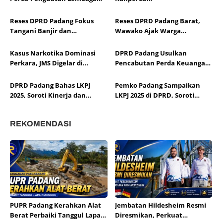
Adat dan Pelestarian Budaya
Pertanggungjawaban APBD
Minangkabau
2025
Reses DPRD Padang Fokus
Reses DPRD Padang Barat,
Tangani Banjir dan
Wawako Ajak Warga
Infrastruktur Warga
Sampaikan Aspirasi
Kasus Narkotika Dominasi
DPRD Padang Usulkan
Perkara, JMS Digelar di
Pencabutan Perda Keuangan
Padang
Kepala Daerah 2003
DPRD Padang Bahas LKPJ
Pemko Padang Sampaikan
2025, Soroti Kinerja dan
LKPJ 2025 di DPRD, Soroti
Anggaran OPD
Capaian Pembangunan
REKOMENDASI
PUPR Padang Kerahkan Alat
Jembatan Hildesheim Resmi
Berat Perbaiki Tanggul Lapau
Diresmikan, Perkuat