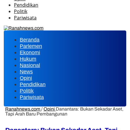
Pendidikan
Politik
Pariwisata
Beranda
Parlemen
Ekonomi
Hukum
Nasional
News
Opini
Pendidikan
Politik
Pariwisata
Ranahnews.com
/
Opini
Danantara: Bukan Sekadar Aset,
Tapi Arah Baru Pembangunan