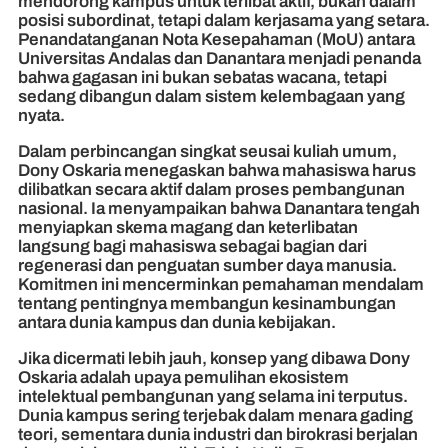
mendorong kampus untuk terlibat aktif, bukan dalam
posisi subordinat, tetapi dalam kerjasama yang setara.
Penandatanganan Nota Kesepahaman (MoU) antara
Universitas Andalas dan Danantara menjadi penanda
bahwa gagasan ini bukan sebatas wacana, tetapi
sedang dibangun dalam sistem kelembagaan yang
nyata.
Dalam perbincangan singkat seusai kuliah umum,
Dony Oskaria menegaskan bahwa mahasiswa harus
dilibatkan secara aktif dalam proses pembangunan
nasional. Ia menyampaikan bahwa Danantara tengah
menyiapkan skema magang dan keterlibatan
langsung bagi mahasiswa sebagai bagian dari
regenerasi dan penguatan sumber daya manusia.
Komitmen ini mencerminkan pemahaman mendalam
tentang pentingnya membangun kesinambungan
antara dunia kampus dan dunia kebijakan.
Jika dicermati lebih jauh, konsep yang dibawa Dony
Oskaria adalah upaya pemulihan ekosistem
intelektual pembangunan yang selama ini terputus.
Dunia kampus sering terjebak dalam menara gading
teori, sementara dunia industri dan birokrasi berjalan