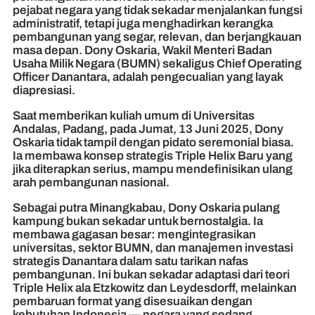
pejabat negara yang tidak sekadar menjalankan fungsi
administratif, tetapi juga menghadirkan kerangka
pembangunan yang segar, relevan, dan berjangkauan
masa depan. Dony Oskaria, Wakil Menteri Badan
Usaha Milik Negara (BUMN) sekaligus Chief Operating
Officer Danantara, adalah pengecualian yang layak
diapresiasi.
Saat memberikan kuliah umum di Universitas
Andalas, Padang, pada Jumat, 13 Juni 2025, Dony
Oskaria tidak tampil dengan pidato seremonial biasa.
Ia membawa konsep strategis Triple Helix Baru yang
jika diterapkan serius, mampu mendefinisikan ulang
arah pembangunan nasional.
Sebagai putra Minangkabau, Dony Oskaria pulang
kampung bukan sekadar untuk bernostalgia. Ia
membawa gagasan besar: mengintegrasikan
universitas, sektor BUMN, dan manajemen investasi
strategis Danantara dalam satu tarikan nafas
pembangunan. Ini bukan sekadar adaptasi dari teori
Triple Helix ala Etzkowitz dan Leydesdorff, melainkan
pembaruan format yang disesuaikan dengan
kebutuhan Indonesia — negara yang sedang