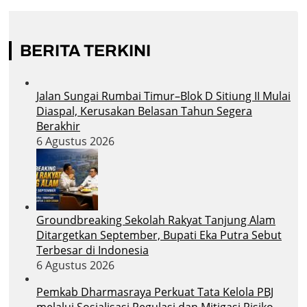
BERITA TERKINI
Jalan Sungai Rumbai Timur–Blok D Sitiung II Mulai
Diaspal, Kerusakan Belasan Tahun Segera
Berakhir
6 Agustus 2026
Groundbreaking Sekolah Rakyat Tanjung Alam
Ditargetkan September, Bupati Eka Putra Sebut
Terbesar di Indonesia
6 Agustus 2026
Pemkab Dharmasraya Perkuat Tata Kelola PBJ
melalui Sosialisasi Regulasi dan Mitigasi Risiko