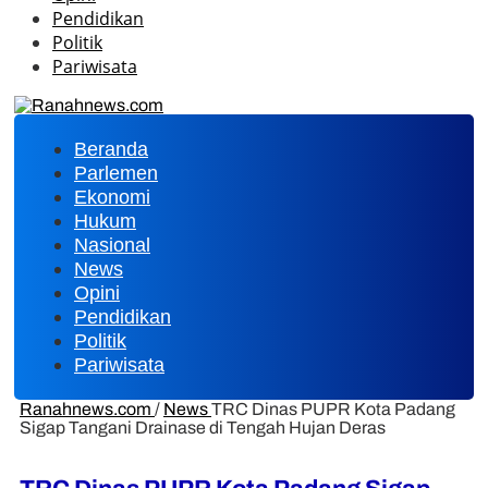
Pendidikan
Politik
Pariwisata
Beranda
Parlemen
Ekonomi
Hukum
Nasional
News
Opini
Pendidikan
Politik
Pariwisata
Ranahnews.com
/
News
TRC Dinas PUPR Kota Padang
Sigap Tangani Drainase di Tengah Hujan Deras