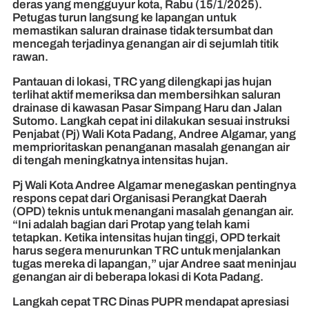
deras yang mengguyur kota, Rabu (15/1/2025).
Petugas turun langsung ke lapangan untuk
memastikan saluran drainase tidak tersumbat dan
mencegah terjadinya genangan air di sejumlah titik
rawan.
Pantauan di lokasi, TRC yang dilengkapi jas hujan
terlihat aktif memeriksa dan membersihkan saluran
drainase di kawasan Pasar Simpang Haru dan Jalan
Sutomo. Langkah cepat ini dilakukan sesuai instruksi
Penjabat (Pj) Wali Kota Padang, Andree Algamar, yang
memprioritaskan penanganan masalah genangan air
di tengah meningkatnya intensitas hujan.
Pj Wali Kota Andree Algamar menegaskan pentingnya
respons cepat dari Organisasi Perangkat Daerah
(OPD) teknis untuk menangani masalah genangan air.
“Ini adalah bagian dari Protap yang telah kami
tetapkan. Ketika intensitas hujan tinggi, OPD terkait
harus segera menurunkan TRC untuk menjalankan
tugas mereka di lapangan,” ujar Andree saat meninjau
genangan air di beberapa lokasi di Kota Padang.
Langkah cepat TRC Dinas PUPR mendapat apresiasi