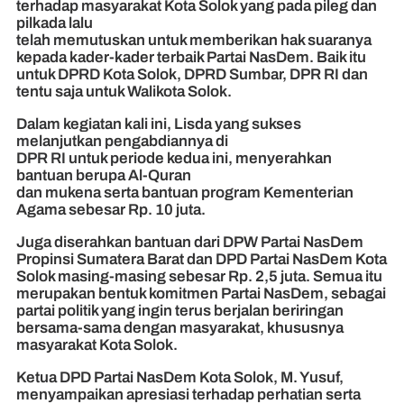
terhadap masyarakat Kota Solok yang pada pileg dan
pilkada lalu
telah memutuskan untuk memberikan hak suaranya
kepada kader-kader terbaik Partai NasDem. Baik itu
untuk DPRD Kota Solok, DPRD Sumbar, DPR RI dan
tentu saja untuk Walikota Solok.
Dalam kegiatan kali ini, Lisda yang sukses
melanjutkan pengabdiannya di
DPR RI untuk periode kedua ini, menyerahkan
bantuan berupa Al-Quran
dan mukena serta bantuan program Kementerian
Agama sebesar Rp. 10 juta.
Juga diserahkan bantuan dari DPW Partai NasDem
Propinsi Sumatera Barat dan DPD Partai NasDem Kota
Solok masing-masing sebesar Rp. 2,5 juta. Semua itu
merupakan bentuk komitmen Partai NasDem, sebagai
partai politik yang ingin terus berjalan beriringan
bersama-sama dengan masyarakat, khususnya
masyarakat Kota Solok.
Ketua DPD Partai NasDem Kota Solok, M. Yusuf,
menyampaikan apresiasi terhadap perhatian serta