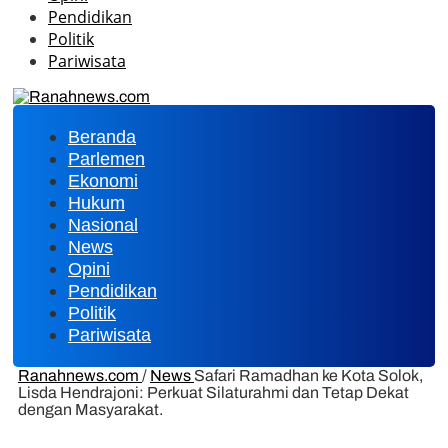
Pendidikan
Politik
Pariwisata
Beranda
Parlemen
Ekonomi
Hukum
Nasional
News
Opini
Pendidikan
Politik
Pariwisata
Ranahnews.com
/
News
Safari Ramadhan ke Kota Solok,
Lisda Hendrajoni: Perkuat Silaturahmi dan Tetap Dekat
dengan Masyarakat.