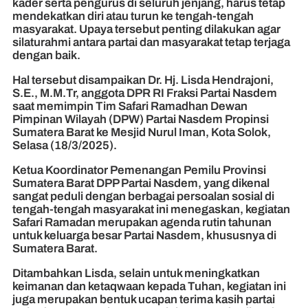
kader serta pengurus di seluruh jenjang, harus tetap
mendekatkan diri atau turun ke tengah-tengah
masyarakat. Upaya tersebut penting dilakukan agar
silaturahmi antara partai dan masyarakat tetap terjaga
dengan baik.
Hal tersebut disampaikan Dr. Hj. Lisda Hendrajoni,
S.E., M.M.Tr, anggota DPR RI Fraksi Partai Nasdem
saat memimpin Tim Safari Ramadhan Dewan
Pimpinan Wilayah (DPW) Partai Nasdem Propinsi
Sumatera Barat ke Mesjid Nurul Iman, Kota Solok,
Selasa (18/3/2025).
Ketua Koordinator Pemenangan Pemilu Provinsi
Sumatera Barat DPP Partai Nasdem, yang dikenal
sangat peduli dengan berbagai persoalan sosial di
tengah-tengah masyarakat ini menegaskan, kegiatan
Safari Ramadan merupakan agenda rutin tahunan
untuk keluarga besar Partai Nasdem, khususnya di
Sumatera Barat.
Ditambahkan Lisda, selain untuk meningkatkan
keimanan dan ketaqwaan kepada Tuhan, kegiatan ini
juga merupakan bentuk ucapan terima kasih partai