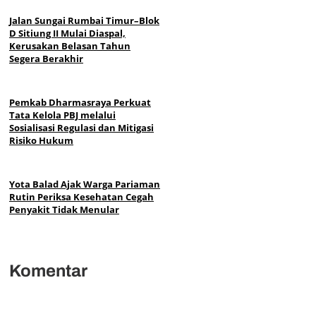
Jalan Sungai Rumbai Timur–Blok
D Sitiung II Mulai Diaspal,
Kerusakan Belasan Tahun
Segera Berakhir
Pemkab Dharmasraya Perkuat
Tata Kelola PBJ melalui
Sosialisasi Regulasi dan Mitigasi
Risiko Hukum
Yota Balad Ajak Warga Pariaman
Rutin Periksa Kesehatan Cegah
Penyakit Tidak Menular
Komentar