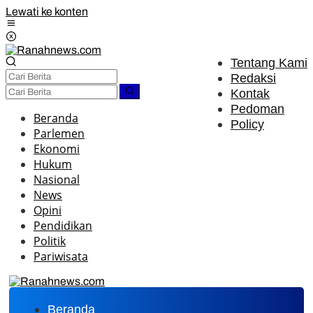
Lewati ke konten
Tentang Kami
Redaksi
Kontak
Pedoman
Beranda
Policy
Parlemen
Ekonomi
Hukum
Nasional
News
Opini
Pendidikan
Politik
Pariwisata
Beranda