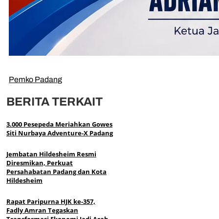
Pemko Padang
BERITA TERKAIT
3.000 Pesepeda Meriahkan Gowes
Siti Nurbaya Adventure-X Padang
Jembatan Hildesheim Resmi
Diresmikan, Perkuat
Persahabatan Padang dan Kota
Hildesheim
Rapat Paripurna HJK ke-357,
Fadly Amran Tegaskan
Transformasi Ekonomi Jadi Arah