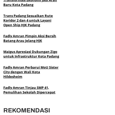
Baru Kota Padang
Trans Padang Sesuaikan Rute
Koridor 2 dan 4 untuk Layani
Open Ship HJK Padang
Fadly Amran Pimpin Aksi Bersih
Batang Arau Jelang HJK
Maigus Apresiasi Dukungan Zigo
untuk Infrastruktur Kota Padang
Fadly Amran Perbarui MoU Sister
City dengan Wali Kota
Hildesheim
Fadly Amran Tinjau SMP 41,
Pemulihan Sekolah Dipercepat
REKOMENDASI