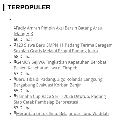
TERPOPULER
1
Fadly Amran Pimpin Aksi Bersih Batang Arau
Jelang HJK
60 Dilihat
2
123 Siswa Baru SMPN 11 Padang Terima Seragam
Sekolah Gratis Melalui Progul Padang Juara
58 Dilihat
3
GeMOY SeJIWA Tingkatkan Kepatuhan Berobat
Pasien Kesehatan Jiwa di Timpeh
57 Dilihat
4
Baru Tiba di Padang, Zigo Rolanda Langsung
Bergabung Evakuasi Korban Banjir
55 Dilihat
5
Yamaha Cup Race Seri II 2026 Ditutup, Padang
Siap Cetak Pembalap Berprestasi
53 Dilihat
6
Merantau untuk Ilmu: Belajar dari Ibnu Waddah