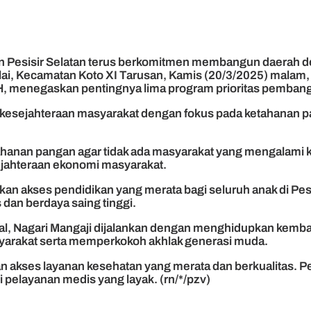
 Pesisir Selatan terus berkomitmen membangun daerah de
ai, Kecamatan Koto XI Tarusan, Kamis (20/3/2025) malam, 
 MH, menegaskan pentingnya lima program prioritas pemba
 kesejahteraan masyarakat dengan fokus pada ketahanan p
tahanan pangan agar tidak ada masyarakat yang mengalami
jahteraan ekonomi masyarakat.
ikan akses pendidikan yang merata bagi seluruh anak di P
 dan berdaya saing tinggi.
l, Nagari Mangaji dijalankan dengan menghidupkan kembali
syarakat serta memperkokoh akhlak generasi muda.
an akses layanan kesehatan yang merata dan berkualitas.
pelayanan medis yang layak. (rn/*/pzv)