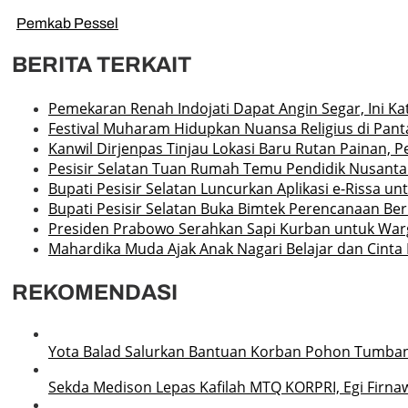
Pemkab Pessel
BERITA TERKAIT
Pemekaran Renah Indojati Dapat Angin Segar, Ini 
Festival Muharam Hidupkan Nuansa Religius di Pant
Kanwil Dirjenpas Tinjau Lokasi Baru Rutan Painan, 
Pesisir Selatan Tuan Rumah Temu Pendidik Nusantar
Bupati Pesisir Selatan Luncurkan Aplikasi e-Rissa u
Bupati Pesisir Selatan Buka Bimtek Perencanaan Be
Presiden Prabowo Serahkan Sapi Kurban untuk Warg
Mahardika Muda Ajak Anak Nagari Belajar dan Cinta
REKOMENDASI
Yota Balad Salurkan Bantuan Korban Pohon Tumba
Sekda Medison Lepas Kafilah MTQ KORPRI, Egi Firnaw