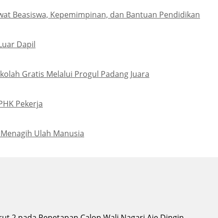
wat Beasiswa, Kepemimpinan, dan Bantuan Pendidikan
Luar Dapil
olah Gratis Melalui Progul Padang Juara
PHK Pekerja
 Menagih Ulah Manusia
t 2 pada Penetapan Calon Wali Nagari Aie Dingin