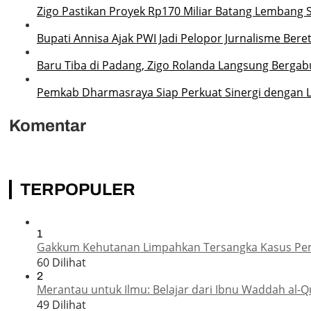
Zigo Pastikan Proyek Rp170 Miliar Batang Lembang 
Bupati Annisa Ajak PWI Jadi Pelopor Jurnalisme Ber
Baru Tiba di Padang, Zigo Rolanda Langsung Bergab
Pemkab Dharmasraya Siap Perkuat Sinergi dengan
Komentar
TERPOPULER
1
Gakkum Kehutanan Limpahkan Tersangka Kasus Pemba
60 Dilihat
2
Merantau untuk Ilmu: Belajar dari Ibnu Waddah al-Q
49 Dilihat