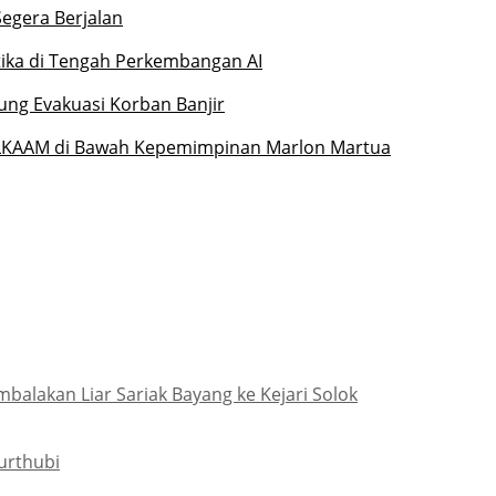
Segera Berjalan
etika di Tengah Perkembangan AI
ung Evakuasi Korban Banjir
 LKAAM di Bawah Kepemimpinan Marlon Martua
lakan Liar Sariak Bayang ke Kejari Solok
urthubi